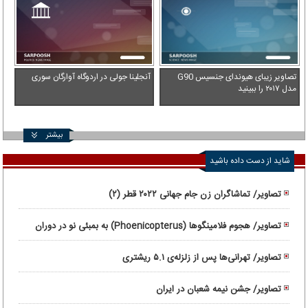
تصاویر زیبای هیوندای جنسیس G90
آنجلینا جولی در اردوگاه آوارگان سوری
مدل ۲۰۱۷ را ببینید
بیشتر
شاید از دست داده باشید
تصاویر/ تماشاگران زن جام جهانی ۲۰۲۲ قطر (۲)
تصاویر/ هجوم فلامینگوها (Phoenicopterus) به بمبئی نو در دوران
قرنطینه
تصاویر/ تهرانی‌ها پس از زلزله‌ی ۵.۱ ریشتری
تصاویر/ جشن نیمه شعبان در ایران