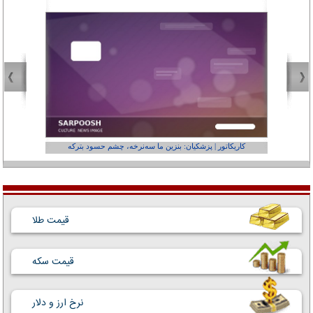
کاریکاتور | پزشکیان: بنزین ما سه‌نرخه، چشم حسود بترکه
کارتون | وا
قیمت طلا
قیمت سکه
نرخ ارز و دلار