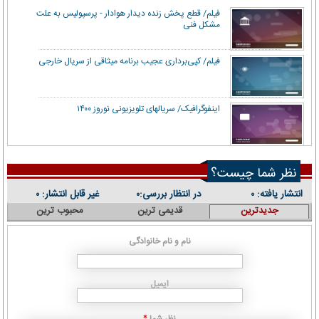
فیلم/ قطع پخش زنده دیدار هوادار - پرسپولیس به علت
مشکل فنی
فیلم/ کپی‌برداری عجیب برنامه میثاقی از سریال خارجی
اینفوگرافیک/ سریال‎های تلویزیونی نوروز ۱۴۰۰
نظر شما چیست؟
انتشار یافته:
در انتظار بررسی:
غیر قابل انتشار:
۰
۰
۰
جدیدترین
قدیمی ترین
محبوب ترین
نام و نام خانوادگی
ایمیل
نظر شما
*