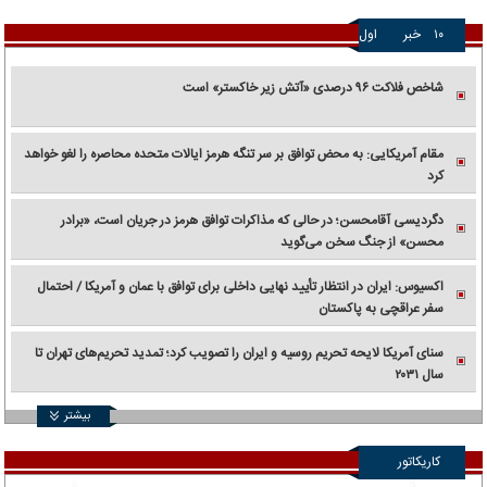
۱۰
خبر
اول
شاخص فلاکت ۹۶ درصدی «آتش زیر خاکستر» است
مقام آمریکایی: به محض توافق بر سر تنگه هرمز ایالات متحده محاصره را لغو خواهد
کرد
دگردیسی آقامحسن؛ در حالی که مذاکرات توافق هرمز در جریان است، «برادر
محسن» از جنگ سخن می‌گوید
اکسیوس: ایران در انتظار تأیید نهایی داخلی برای توافق با عمان و آمریکا / احتمال
سفر عراقچی به پاکستان
سنای آمریکا لایحه تحریم روسیه و ایران را تصویب کرد؛ تمدید تحریم‌های تهران تا
سال ۲۰۳۱
بیشتر
کاریکاتور