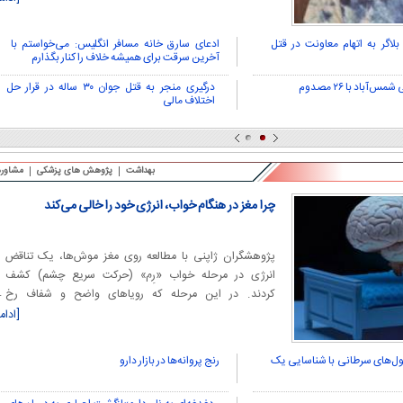
پنگوئن‌های قطب جنوب
چی کاره بیدم این وسط؟
پلیس آگاهی خراسان رضوی به چنگ قانون افتاد که با تغییر
چهره سعی در فریب پلیس داشت.
اگر به اتهام معاونت در قتل
ادعای سارق خانه مسافر انگلیس: می‌خواستم با
آخرین سرقت برای همیشه خلاف را کنار بگذارم
درگیری منجر به قتل جوان ۳۰ ساله در قرار حل
اختلاف مالی
بهداشت
پژوهش های پزشکی
مشاوره
چرا مغز در هنگام خواب، انرژی خود را خالی می‌کند
پژوهشگران ژاپنی با مطالعه روی مغز موش‌ها، یک تناقض
انرژی در مرحله خواب «رِم» (حرکت سریع چشم) کشف
کردند. در این مرحله که رویاهای واضح و شفاف رخ
می‌دهند، خون بیشتری به مغز می‌رسد و سوخت ذخیره
[ادام
می‌شود، اما انرژی قابل‌استفاده در سلول‌های عصبی کاهش
می‌یابد.
ل‌های سرطانی با شناسایی یک
رنج پروانه‌ها در بازار دارو