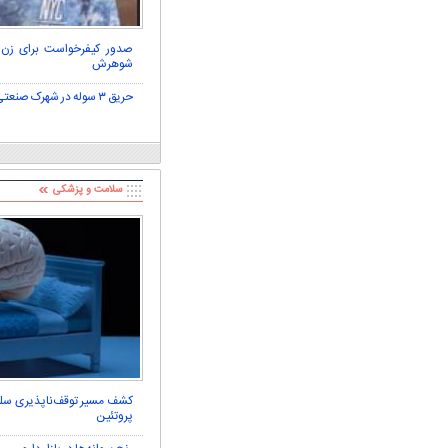
سود بترکه
پناه؛ «جعفر ول کن!»
صدور کیفرخواست برای زن بل
شوهرش
حریق ۳ سوله در شهرک صنعتی شمس‌آباد با ۲۶ مصدوم
سلامت و پزشکی
کشف مسیر توقف‌ناپذیری سلو
پروتئین