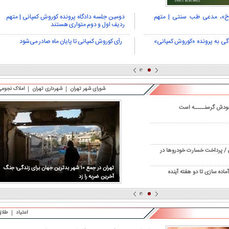
خ»، مدعی طب سنتی | متهم
دومین جلسه دادگاه پرونده کوروش کمپانی | متهم
ردیف اول و دوم متواری هستند
گی به پرونده «کوروش کمپانی»
رأی کوروش کمپانی تا پایان ماه صادر می‌شود
شورای شهر تهران
شهرداری تهران
املاک نجومی
 خودش گرسنـــــه است
ن / پرداخت خسارت خودروها در
تهران در جمع ۱۰ شهر بدترین جهان برای زندگی؛ جنگ
ماده سازی تا دو هفته آینده
آخرین ضربه را زد
اعتیاد
طلاق