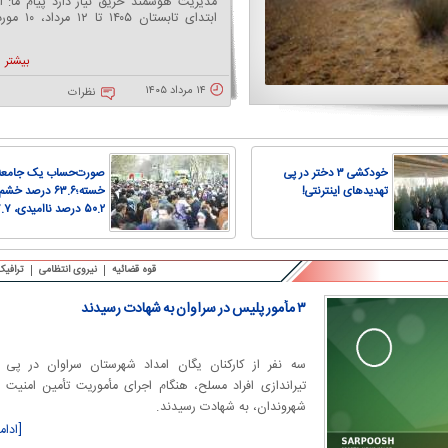
و زمینه‌ساز ایجاد وابستگی به مواد مخدر
می‌گردد، از مصرف مواد مخدر ناس آغاز
می‌شود.
بیشتر
۱۳ مرداد ۱۴۰۵
نظرات
خودکشی ۳ دختر در پی
صورت‌حساب یک جامعه
تهدید‌های اینترنتی!
خسته؛۶۳.۶ درصد خشم
۵۰.۲ درصد ن
در
اضطراب
قوه قضائیه
نیروی انتظامی
ترافیک
۳ مأمور پلیس در سراوان به شهادت رسیدند
سه نفر از کارکنان یگان امداد شهرستان سراوان در پی
تیراندازی افراد مسلح، هنگام اجرای مأموریت تأمین امنیت
شهروندان، به شهادت رسیدند.
[ادام