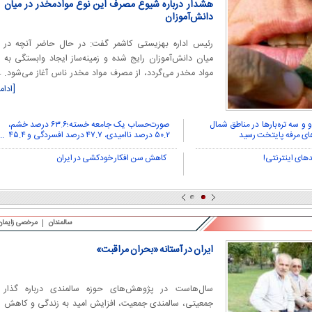
هشدار درباره شیوع مصرف این نوع موادمخدر در میان
دانش‌آموزان
رئیس اداره بهزیستی کاشمر گفت: در حال حاضر آنچه در
میان دانش‌آموزان رایج شده و زمینه‌ساز ایجاد وابستگی به
مواد مخدر می‌گردد، از مصرف مواد مخدر ناس آغاز می‌شود.
متأسفانه دسترسی کودکان به این ماده بسیار آسان است،
[ادام
زیرا فروش آن جرم محسوب نمی‌شود و به‌عنوان ماده مخدر
شناخته نشده است.
 و سه تره‌بارها در مناطق شمال
صورت‌حساب یک جامعه خسته؛۶۳.۶ درصد خشم،
ای مرفه پایتخت رسید
۵۰.۲ درصد ناامیدی، ۴۷.۷ درصد افسردگی و ۴۵.۴
درصد اضطراب
کاهش سن افکار خودکشی در ایران
سالمندان
مرخصی زایمان
ایران در آستانه «بحران مراقبت»
سال‌هاست در پژوهش‌های حوزه سالمندی درباره گذار
جمعیتی، سالمندی جمعیت، افزایش امید به زندگی و کاهش