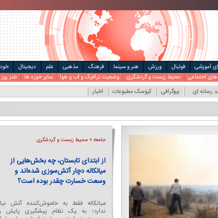
ال
مت خودرو
ای آموزشی
فوتبال
ورزش
هنر و سینما
فرهنگ
مذهبی
علم
دیجیتال
خودر
های اجتماعی
محیط زیست و گردشگری
وضعیت ترافیک و آب و هوا
سایر حوزه ها
طنز روز
د رسانه ای
بیوگرافی
کیوسک مطبوعات
اخبار
جامعه > رفاه و آسیب های اجتماعی
هشدار درباره شیوع مصرف این نوع
موادمخدر در میان دانش‌آموزان
رئیس اداره بهزیستی کاشمر گفت: در حال
حاضر آنچه در میان دانش‌آموزان رایج شده