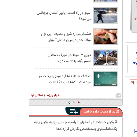
پیش‌بینی بارش‌ها
النینو در راه است؛ پاییز امسال پرچالش
می‌شود؟
رعدو برق در جن
هشدار درباره شیوع مصرف این نوع
موادمخدر در میان دانش‌آموزان
حریق ۳ سوله در شهرک صنعتی
،
شمس‌آباد با ۲۶ مصدوم
اامیدی، ۴۷.۷
صد افسردگی و ۴۵.۴ درصد
تصادف شاخ‌به‌شاخ ۲ موتورسیکلت در
سردشت ۲ کشته برجا گذاشت
اخبار ویژه اجتماعی
ثبت قولنامه دست نویس ممنوع شد
روزنامه ن
سواری زنا
باشند
شاید از دست داده باشید
گواهینامه موتورسیکلت هم حق بانوان است و هم قابل اجرا
لایحه موت
نمایندگان 
وکیل خانواده در اصفهان | راضیه جمالی زواره، وکیل پایه
اعمال محدودیت‌های ترافیکی در محورهای شمالی | چالوس
محور کرج - چالوس از ۲۶ 
یک دادگستری و متخصص نگارش قراردادها
انحلال
ه]
یک‌طرفه می‌شود
شرکت؛