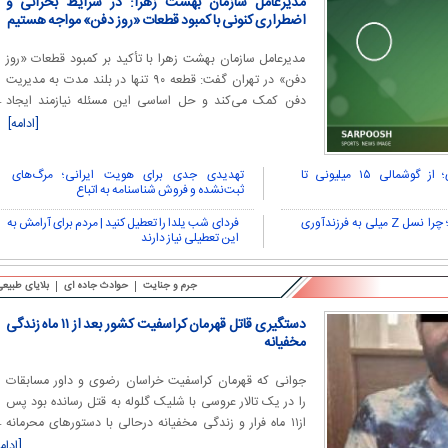
مدیرعامل سازمان بهشت زهرا: در شرایط بحرانی و
اضطراری کنونی با کمبود قطعات «روز دفن» مواجه هستیم
مدیرعامل سازمان بهشت زهرا با تأکید بر کمبود قطعات «روز
دفن» در تهران گفت: قطعه ۹۰ تنها در بلند مدت به مدیریت
دفن کمک می‌کند و حل اساسی این مسئله نیازمند ایجاد
هم‌زمان چند آرامستان جدید در اطراف شهر است.
[ادامه]
بازار داغ شرخرهای مجازی؛ از گوشمالی ۱۵ میلیونی تا
تهدیدی جدی برای هویت ایرانی؛ مرگ‌های
ثبت‌نشده و فروش شناسنامه به اتباع
تهران پیشتاز کاهش جمعیت؛ چرا نسل Z میلی به فرزندآوری
فردای شب یلدا را تعطیل کنید | مردم برای آرامش به
این تعطیلی نیاز دارند
جرم و جنایت
حوادث جاده ای
بلایای طبیعی
دستگیری قاتل قهرمان کراسفیت کشور بعد از ۱۱ ماه زندگی
مخفیانه
جوانی که قهرمان کراسفیت خراسان رضوی و داور مسابقات
را در یک تالار عروسی با شلیک گلوله به قتل رسانده بود پس
از۱۱ ماه فرار و زندگی مخفیانه درحالی با دستورهای محرمانه
کاریکاتور/ همنشینی شهرام دبیری و
کاریکاتور/ واکنش پزشکیان به گرانی 
قاضی ویژه قتل عمد مشهد و تلاش شبانه روزی کارآگاهان
[ادام