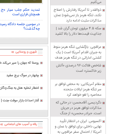
می‌کنیم
ذوالقدر: تا آمریکا رفتارش را اصلاح
تمدید حکم جلب سیار «ح.
همچنان فراری است
نکند، تنگه هرمز باز نمی‌شود| عمان:
مذاکرات مثبت ادامه دارد
در سومین جلسه دادگاه رسید
سکه ۴.۵ میلیون تومان گران شد |
چه گذشت؟
جذابیت قیمت‌ها دلار را بالا کشید
عراقچی: بازگشایی تنگه هرمز منوط
به جبران اقدام آمریکا است | یک
شهری و روستایی
کشتی اماراتی در تنگه هرمز هدف
قرار گرفت
روستا که جهان را سیر می‌کند
شاخص فلاکت ۹۶ درصدی «آتش
زیر خاکستر» است
چابهار در سوگ برج سفید
مقام آمریکایی: به محض توافق بر
اخطار تخلیه هتل به جنگ‌زدگا
سر تنگه هرمز ایالات متحده
ابهام
محاصره را لغو خواهد کرد
آغاز احداث بازار موقت جنت | آ
دگردیسی آقامحسن؛ در حالی که
مذاکرات توافق هرمز در جریان
است، «برادر محسن» از جنگ
سخن می‌گوید
اکسیوس: ایران در انتظار تأیید
رفاه و آسیب های اجتماعی
نهایی داخلی برای توافق با عمان و
آمریکا / احتمال سفر عراقچی به