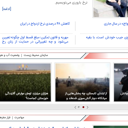
نرخ باروری می‌نویسیم.
[ادامه]
واج» در سال جاری
کاهش ۴۸ درصدی نرخ ازدواج در ایران
وی جیب خودش است، با بقیه
مهریه و قانون تمکین؛ مبلغ قسط اول چگونه تعیین
می‌شود و چه تغییراتی در حمایت از زنان رخ
می‌دهد؟
سازمان محیط زیست
وضعیت آب و هوا
پرچالش
از ابتدای تابستان، چه بخش‌هایی از
هزاران میلیارد تومان عوارض آلایندگی
میانکاله دچار آتش‌سوزی شده‌اند و
خوزستان کجاست؟
وسعت خسارت چقدر بوده است؟
مهاجرت
فرار مغزه