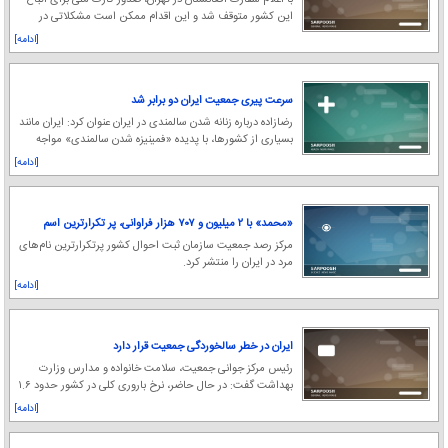
با اعلام سفارت افغانستان در تهران، صدور کارت ملی برای اتباع
این کشور متوقف شد و این اقدام ممکن است مشکلاتی در
دسترسی به خدمات شهری و بانکی ایجاد کند.
[ادامه]
سرعت پیری جمعیت ایران دو برابر شد
رضازاده درباره زنانه شدن سالمندی در ایران عنوان کرد: ایران مانند
بسیاری از کشورها، با پدیده «فمینیزه شدن سالمندی» مواجه
است.
[ادامه]
«محمد» با ۲ میلیون و ۷۰۷ هزار فراوانی، پر تکرارترین اسم
مرد در ایران است
مرکز رصد جمعیت سازمان ثبت احوال کشور پرتکرارترین نام‌های
مرد در ایران را منتشر کرد.
[ادامه]
ایران در خطر سالخوردگی جمعیت قرار دارد
رئیس مرکز جوانی جمعیت، سلامت خانواده و مدارس وزارت
بهداشت گفت: در حال حاضر، نرخ باروری کلی در کشور حدود ۱.۶
بوده که در چهارمحال و بختیاری این نرخ ۱.۷
[ادامه]