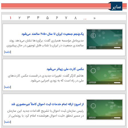
سایر
۱
۲
۳
۴
۵
۶
۷
۸
…
«
یک‌پنجم جمعیت ایران تا سال ۲۰۵۰ سالمند می‌شود
مدیرعامل مؤسسه همیاری گفت: برآوردها نشان می‌دهد روند
سالمندی جمعیت در ایران با شتاب قابل توجهی در حال پیشروی
است؛ به‌گونه‌ای که تا سال ۲۰۵۰ حدود یک‌پ
[ادامه]
عکس کارت ملی زیباتر می‌شود
هاشم کارگر گفت: تغییرات جدیدی در قسمت عکس کارت‌های
ملی در راه است که به زودی اجرایی می‌شود.
[ادامه]
از امروز؛ ارائه تمام خدمات ثبت احوال کاملاً غیرحضوری شد
رئیس سازمان ثبت احوال با تشریح اقدامات جدید این سازمان
در مسیر تحقق «ثبت احوال هوشمند» اعلام کرد: با رونمایی از
شش طرح فناورانه، فرایندهای اصلی هویتی
[ادامه]