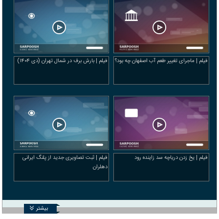
فیلم | ماجرای تغییر طعم آب اصفهان چه بود؟
فیلم | بارش برف در شمال تهران (دی ۱۴۰۴)
فیلم | یخ زدن دریاچه سد زاینده‌ رود
فیلم | ثبت تصاویری جدید از پلنگ ایرانی
دهلران
بیشتر