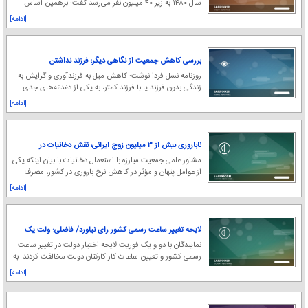
سال ۱۴۸۰ به زیر ۴۰ میلیون نفر می‌رسد گفت: برهمین اساس
کاهش جمعیت به یکی از بزرگ‌تری
[ادامه]
بررسی کاهش جمعیت از نگاهی دیگر؛ فرزند نداشتن
خودخواهی نیست
روزنامه نسل فردا نوشت: کاهش میل به فرزندآوری و گرایش به
زندگی بدون فرزند یا با فرزند کمتر، به یکی از دغدغه‌های جدی
جمعیت‌شناسی در کشور تبدیل شده ا
[ادامه]
ناباروری بیش از ۳ میلیون زوج ایرانی؛ نقش دخانیات در
بحران جمعیت
مشاور علمی جمعیت مبارزه با استعمال دخانیات با بیان اینکه یکی
از عوامل پنهان و مؤثر در کاهش نرخ باروری در کشور، مصرف
دخانیات است، گفت: بیش از ۳ میل
[ادامه]
لایحه ‎تغییر ساعت رسمی کشور رای نیاورد/ فاضلی: ولت یک
گزارش دقیق بدهد و روشن کند که چرا اقدام مجلس خلاف
نمایندگان با دو و یک فوریت لایحه اختیار دولت در تغییر ساعت
منافع ملی است
رسمی کشور و تعیین ساعات کار کارکنان دولت مخالفت کردند. به
گزارش خبرآنلاین، در جلسه ع
[ادامه]