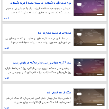
تورم سرسام‌آور به نگهداری سالمندان رسید | هزینه نگهداری
تا ۷۵ میلیون تومان در ماه
افزایش سریع جمعیت سالمند ایران، دیگر یک پیش‌بینی جمعیتی
نیست، بلکه یک بحران ساختاری است که بیش از ۱۲ درصد
جمعیت را درگیر کرده و تا سال ۱۴۳۰ سهم آنان
[ادامه]
قیمت قبر در مشهد میلیاردی شد
بررسی‌ها نشان می‌دهد قیمت قبر در مشهد در آرامستان‌های زیر
نظر شهرداری همچون بهشت رضا، بهشت جوادالائمه و بهشت
رضوان، از شش میلیون تا یک‌میلیاردو ۸۰۰ م
[ادامه]
ثبت ۹ آذر به عنوان روز ملی جزایر سه‌گانه در تقویم رسمی
کشور
با پیگیری‌های مستمر نیروی دریایی ارتش، روز ۹ آذرماه به عنوان
روز ملی جزایر سه‌گانه (تنب بزرگ، تنب کوچک و بوموسی) در
تقویم رسمی کشور به ثبت رسید.
[ادامه]
سنگ قبر هم قسطی شد
تا همین چند سال پیش کمتر کسی فکر می‌کرد که سنگ قبر هم
قسطی شود، اما حالا بسیاری از خانواده‌ها برای مدیریت
هزینه‌های سنگین مراسم ترحیم مجبور به استفاد
[ادامه]