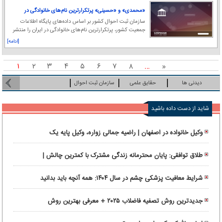
«محمدی» و «حسینی» پرتکرارترین نام‌های خانوادگی در
ایران
سازمان ثبت احوال کشور بر اساس داده‌های پایگاه اطلاعات
جمعیت کشور، پرتکرارترین نام‌های خانوادگی در ایران را منتشر
کرد.
[ادامه]
۱
۲
۳
۴
۵
۶
۷
۸
…
«
دیدنی ها
حقایق علمی
سازمان ثبت احوال
شاید از دست داده باشید
وکیل خانواده در اصفهان | راضیه جمالی زواره، وکیل پایه یک
دادگستری و متخصص نگارش قراردادها
طلاق توافقی: پایان محترمانه زندگی مشترک با کمترین چالش |
راهنمای انتخاب وکیل طلاق توافقی در تهران
شرایط معافیت پزشکی چشم در سال ۱۴۰۴: همه آنچه باید بدانید
جدیدترین روش تصفیه فاضلاب ۲۰۲۵ + معرفی بهترین روش