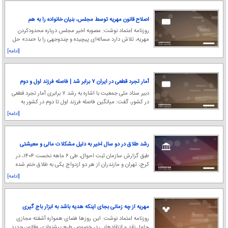
اصلاح قانون مهریه توسط مجلس، بنیان خانواده را به هم
می‌ریزد
روزنامه اعتماد نوشت: مصوبه اخیر مجلس درباره محدودکردن
مهریه، تلاش دارد مساله‌ای پیچیده و چندوجهی را با «عدد» حل
کند، غافل از اینکه نهاد خانواده، برآی
[ادامه]
آمار تجرد قطعی در ایران ۷ برابر شد | فاصله فرزند اول و دوم
به ۶ سال رسید
دبیر ستاد ملی جمعیت با اشاره به رشد ۷ برابری آمار تجرد قطعی
در کشور، گفت: میانگین فاصله فرزند اول تا دوم در کشور به
حدود ۶ سال رسید.
[ادامه]
رشد طلاق در دو سال اخیر به دلیل مشکلات مالی و معیشتی
طبق گزارش سازمان ثبت احوال، طی ۶ ماهه نخست ۱۴۰۴، در
کرج، تهران و مازندران از هر دو ازدواج یکی به طلاق ختم شده
است.
[ادامه]
مهریه از چه زمانی بجای اینکه هدیه باشد به ابزار باج گیری
تبدیل شده؟ | بعضی مهریه ها از ثروت داماد و پدرش و
روزنامه اعتماد نوشت: این روزها فضای همواره آشفته مجازی
پدربزرگش بیشتر است
حامل نقد و انتقادهایی در خصوص طرح پیشنهادی «قانون جدید