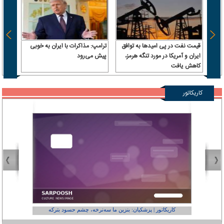
قیمت نفت در پی امیدها به توافق
ترامپ: مذاکرات با ایران به خوبی
بقایی:
ایران و آمریکا در مورد تنگه هرمز،
پیش می‌رود
معنای
کاهش یافت
کشتی‌
کاریکاتور
کاریکاتور | پزشکیان: بنزین ما سه‌نرخه، چشم حسود بترکه
کارتون | وا