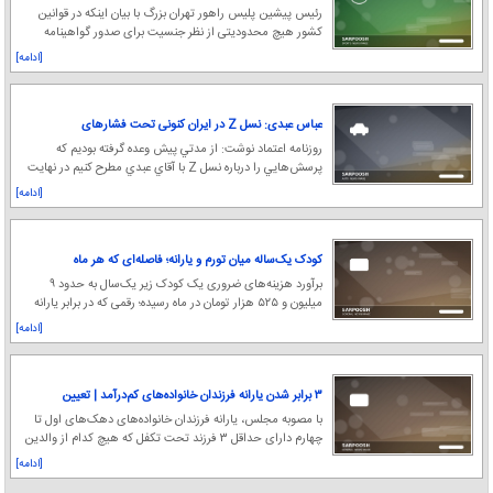
رئیس پیشین پلیس راهور تهران بزرگ با بیان اینکه در قوانین
کشور هیچ محدودیتی از نظر جنسیت برای صدور گواهینامه
موتورسیکلت پیش‌بینی نشده است، گفت: ران
[ادامه]
عباس عبدی: نسل Z در ايران كنونی تحت فشارهای
گوناگونی است
روزنامه اعتماد نوشت: از مدتي پيش وعده گرفته بوديم كه
پرسش‌هايي را درباره نسل Z با آقاي عبدي مطرح كنيم در نهايت
چندين پرسش را در نيمه اول دي‌ما
[ادامه]
کودک یک‌ساله میان تورم و یارانه؛ فاصله‌ای که هر ماه
عمیق‌تر می‌شود
برآورد هزینه‌های ضروری یک کودک زیر یک‌سال به حدود ۹
میلیون و ۵۲۵ هزار تومان در ماه رسیده؛ رقمی که در برابر یارانه
یک میلیون و ۲۵۰ هزار تومانی مادر
[ادامه]
۳ برابر شدن یارانه فرزندان خانواده‌های کم‌درآمد | تعیین
میزان تسهیلات ازدواج و فرزندآوری در سال ۱۴۰۵
با مصوبه مجلس، یارانه فرزندان خانواده‌های دهک‌های اول تا
چهارم دارای حداقل ۳ فرزند تحت تکفل که هیچ کدام از والدین
در دستگاه‌ها شاغل نباشند، سه
[ادامه]