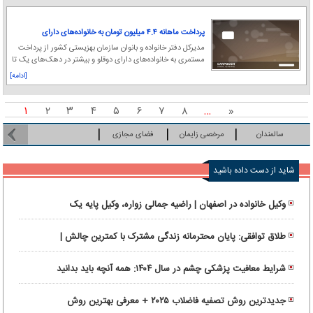
پرداخت ماهانه ۴.۴ میلیون تومان به خانواده‌های دارای
چندقلو
مدیرکل دفتر خانواده و بانوان سازمان بهزیستی کشور از پرداخت
مستمری به خانواده‌های دارای دوقلو و بیشتر در دهک‌های یک تا
پنج و خانواده‌های دارای سه فرزن
[ادامه]
۱
۲
۳
۴
۵
۶
۷
۸
…
«
سالمندان
مرخصی زایمان
فضای مجازی
شاید از دست داده باشید
وکیل خانواده در اصفهان | راضیه جمالی زواره، وکیل پایه یک
دادگستری و متخصص نگارش قراردادها
طلاق توافقی: پایان محترمانه زندگی مشترک با کمترین چالش |
راهنمای انتخاب وکیل طلاق توافقی در تهران
شرایط معافیت پزشکی چشم در سال ۱۴۰۴: همه آنچه باید بدانید
جدیدترین روش تصفیه فاضلاب ۲۰۲۵ + معرفی بهترین روش