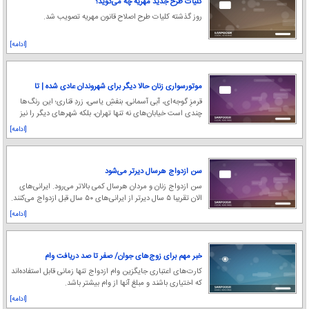
کلیات طرح جدید مهریه چه می‌گوید؟
روز گذشته کلیات طرح اصلاح قانون مهریه تصویب شد.
[ادامه]
موتورسواری زنان حالا دیگر برای شهروندان عادی شده | تا
چند دهه قبل برخی حتی رانندگی بانوان را هم برنمی‌تابیدند
قرمزِ گوجه‌ای، آبی آسمانی، بنفشِ یاسی، زردِ قناری؛ این رنگ‌ها
چندی است خیابان‌های نه تنها تهران، بلکه شهرهای دیگر را نیز
آب و رنگی تازه بخشیده است.
[ادامه]
سن ازدواج هرسال دیرتر می‌شود
سن ازدواج زنان و مردان هرسال کمی بالاتر می‌رود. ایرانی‌های
الان تقریبا ۵ سال دیرتر از ایرانی‌های ۵۰ سال قبل ازدواج می‌کنند.
[ادامه]
خبر مهم برای زوج‌های جوان/ صفر تا صد دریافت وام
ازدواج جدید اعلام شد
کارت‌های اعتباری جایگزین وام ازدواج تنها زمانی قابل استفاده‌اند
که اختیاری باشند و مبلغ آنها از وام بیشتر باشد.
[ادامه]