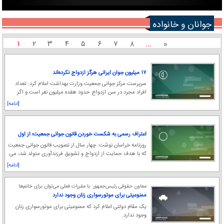
جوانان و خانواده
۱
۲
۳
۴
۵
۶
۷
۸
…
«
۱۷ میلیون جوان ایرانی هرگز ازدواج نکرده‌اند
سرپرست مرکز جوانی جمعیت وزارت بهداشت اعلام کرد: تعداد
افراد مجرد در سن ازدواج حدود هفده میلیون نفر است و اگر
مسئولان برنامه‌ای برای تسهیل ازدواج جوان
[ادامه]
اعتراف رسمی به شکست خوردن قانون جوانی جمعیت؛ از اول
هم معلوم بود به نتیجه نمی‌رسد
روزنامه خراسان نوشت: چهار سال از تصویب قانون جوانی جمعیت
که با هدف حمایت از ازدواج و تشویق فرزندآوری متولد شد، می
گذرد، اما نشانه های جمعیتی و روند ف
[ادامه]
معاون حقوقی رئیس‌جمهور: با مقررات فعلی می‌توان برای خانم‌ها
گواهینامه موتورسیکلت صادر کرد
ممنوعیتی برای موتورسواری زنان وجود ندارد
یک مقام دولتی اعلام کرد که ممنوعیتی برای موتورسواری زنان
وجود ندارد.