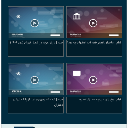
فیلم | ماجرای تغییر طعم آب اصفهان چه بود؟
فیلم | بارش برف در شمال تهران (دی ۱۴۰۴)
فیلم | یخ زدن دریاچه سد زاینده‌ رود
فیلم | ثبت تصاویری جدید از پلنگ ایرانی
دهلران