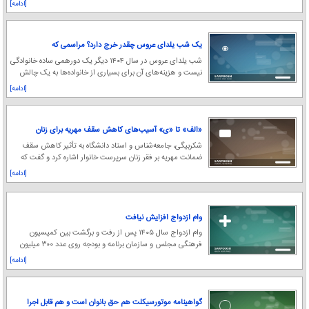
[ادامه]
یک شب یلدای عروس چقدر خرج دارد؟ مراسمی که
هزینه‌اش برابر با حقوق یک ماه کارگر است!
شب یلدای عروس در سال ۱۴۰۴ دیگر یک دورهمی ساده خانوادگی
نیست و هزینه‌های آن برای بسیاری از خانواده‌ها به یک چالش
جدی مالی تبدیل شده است.
[ادامه]
«الف»‌ تا «ی» آسیب‌های کاهش سقف مهریه برای زنان
شکربیگی، جامعه‌شناس و استاد دانشگاه به تأثیر کاهش سقف
ضمانت مهریه بر فقر زنان سرپرست خانوار اشاره کرد و گفت که
این اقدام در شرایط تورمی، ناامنی اقتصا
[ادامه]
وام ازدواج افزایش نیافت
وام ازدواج سال ۱۴۰۵ پس از رفت و برگشت بین کمیسیون
فرهنگی مجلس و سازمان برنامه و بودجه روی عدد ۳۰۰ میلیون
تومان ثابت ماند. به گزارش فرارو، پس از
[ادامه]
گواهینامه موتورسیکلت هم حق بانوان است و هم قابل اجرا