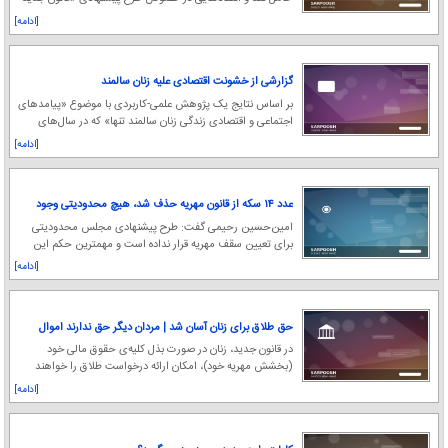
مهریه مبنی بر کاهش سقف ضمانت اجرای کیفر
[ادامه]
گزارشی از خشونت اقتصادی علیه زنان سالمند
بر اساس نتایج یک پژوهش علمی-کاربردی با موضوع «پیامدهای
اجتماعی و اقتصادی زندگی زنان سالمند تنها» که در سال‌های
گذشته انجام شده است، بیش از ۹۰ درصد زن
[ادامه]
عدد ۱۴ سکه از قانون مهریه حذف شد، هیچ محدودیتی وجود
ندارد | پابند الکترونیکی به‌جای حبس برای مردان بدهکار
امین‌حسین رحیمی گفت: طرح پیشنهادی مجلس محدودیتی
مهریه
برای تعیین سقف مهریه قرار نداده است و مهمترین حکم این
اصلاحیه استفاده از پابند الکترونیکی به عنوان مج
[ادامه]
حق طلاق برای زنان آسان شد | مردان دیگر حق ندارند اموال
خود را منتقل کنند
در قانون جدید، زنان در صورت بذل کلیه‌ی حقوق مالی خود
(بخشش مهریه خود)، امکان ارائه درخواست طلاق را خواهند
داشت.
[ادامه]