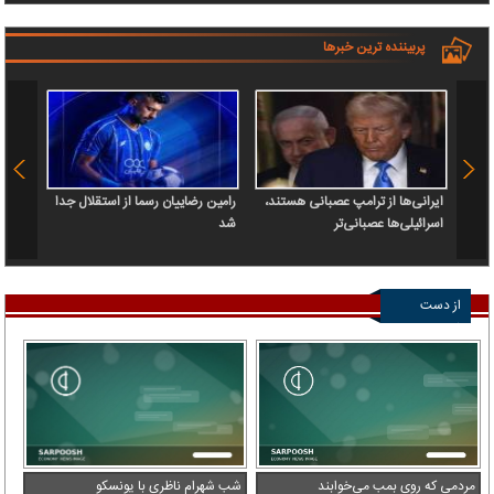
پربیننده ترین خبرها
ایرانی‌ها از ترامپ عصبانی هستند،
رامین رضاییان رسما از استقلال جدا
اسرائیلی‌ها عصبانی‌تر
شد
۶.۲ همت پول حقیقی وارد بازار
از دست
ندهید
مردمی که روی بمب می‌خوابند
شب شهرام ناظری با یونسکو