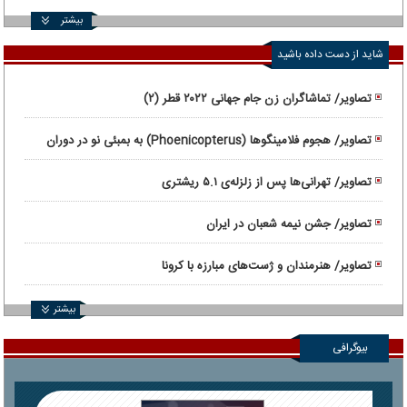
بیشتر
شاید از دست داده باشید
تصاویر/ تماشاگران زن جام جهانی ۲۰۲۲ قطر (۲)
تصاویر/ هجوم فلامینگوها (Phoenicopterus) به بمبئی نو در دوران
قرنطینه
تصاویر/ تهرانی‌ها پس از زلزله‌ی ۵.۱ ریشتری
تصاویر/ جشن نیمه شعبان در ایران
تصاویر/ هنرمندان و ژست‌های مبارزه با کرونا
بیشتر
بیوگرافی