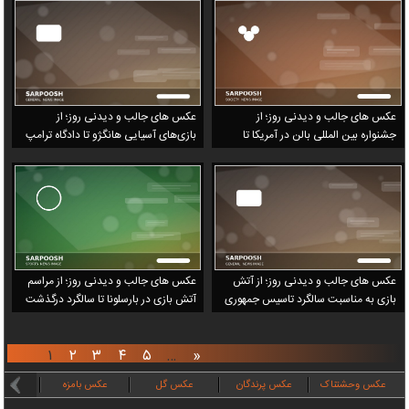
عکس های جالب و دیدنی روز؛ از
عکس های جالب و دیدنی روز؛ از
جشنواره بین المللی بالن در آمریکا تا
بازی‌های آسیایی هانگژو تا دادگاه ترامپ
کارناوال هیسپان در اسپانیا
عکس های جالب و دیدنی روز؛ از آتش
عکس های جالب و دیدنی روز؛ از مراسم
بازی به مناسبت سالگرد تاسیس جمهوری
آتش بازی در بارسلونا تا سالگرد درگذشت
خلق چین تا آیین بزرگداشت مولانا
مولانا
۱
۲
۳
۴
۵
…
«
عکس وحشتناک
عکس پرندگان
عکس گل
عکس بامزه