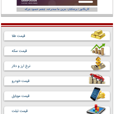
کاریکاتور | پزشکیان: بنزین ما سه‌نرخه، چشم حسود بترکه
کارتون | وا
قیمت طلا
قیمت سکه
نرخ ارز و دلار
قیمت خودرو
قیمت موبایل
قیمت تبلت