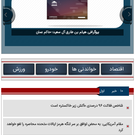
بیوگرافی هیثم بن طارق آل سعید؛ حاکم عمان
اقتصاد
خواندنی ها
خودرو
ورزش
۱۰
خبر
اول
شاخص فلاکت ۹۶ درصدی «آتش زیر خاکستر» است
مقام آمریکایی: به محض توافق بر سر تنگه هرمز ایالات متحده محاصره را لغو خواهد
کرد