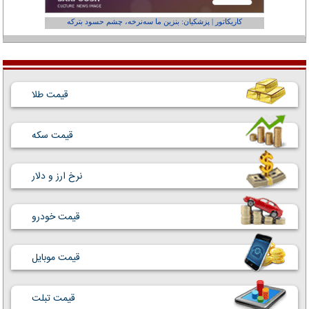
کاریکاتور | پزشکیان: بنزین ما سه‌نرخه، چشم حسود بترکه
کارتون | وا
قیمت طلا
قیمت سکه
نرخ ارز و دلار
قیمت خودرو
قیمت موبایل
قیمت تبلت