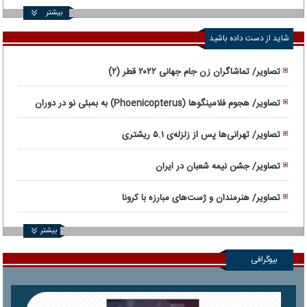
بیشتر
شاید از دست داده باشید
تصاویر/ تماشاگران زن جام جهانی ۲۰۲۲ قطر (۲)
تصاویر/ هجوم فلامینگوها (Phoenicopterus) به بمبئی نو در دوران
قرنطینه
تصاویر/ تهرانی‌ها پس از زلزله‌ی ۵.۱ ریشتری
تصاویر/ جشن نیمه شعبان در ایران
تصاویر/ هنرمندان و ژست‌های مبارزه با کرونا
بیشتر
بیوگرافی