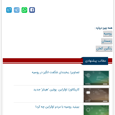
mizanonline.com
همه چیز درباره :
روسیه
زمستان
رنگین کمان
مطالب پیشنهادی
تصاویر/ یخبندان شگفت انگیز در روسیه
کاریکاتور/ اوکراین: پوتین 'هیتلر' جدید
ببینید روسیه با مردم اوکراین چه کرد!