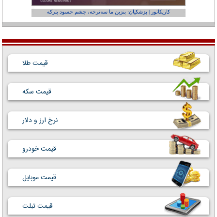
کاریکاتور | پزشکیان: بنزین ما سه‌نرخه، چشم حسود بترکه
کارتون | وا
قیمت طلا
قیمت سکه
نرخ ارز و دلار
قیمت خودرو
قیمت موبایل
قیمت تبلت