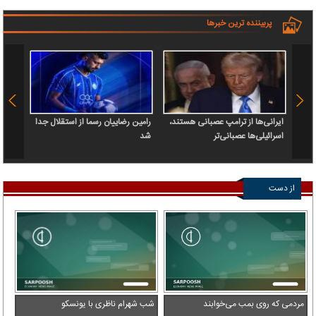
پربیننده ترین خبرها
ایرانی‌ها از ترامپ عصبانی هستند،
رامین رضاییان رسما از استقلال جدا
اسرائیلی‌ها عصبانی‌تر
شد
۶.۲ همت پول حقیقی وارد بازار
از دست
ندهید
مردمی که روی بمب می‌خوابند
شب شهرام ناظری با یونسکو