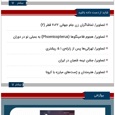
بیشتر
شاید از دست داده باشید
تصاویر/ تماشاگران زن جام جهانی ۲۰۲۲ قطر (۲)
تصاویر/ هجوم فلامینگوها (Phoenicopterus) به بمبئی نو در دوران
قرنطینه
تصاویر/ تهرانی‌ها پس از زلزله‌ی ۵.۱ ریشتری
تصاویر/ جشن نیمه شعبان در ایران
تصاویر/ هنرمندان و ژست‌های مبارزه با کرونا
بیشتر
بیوگرافی