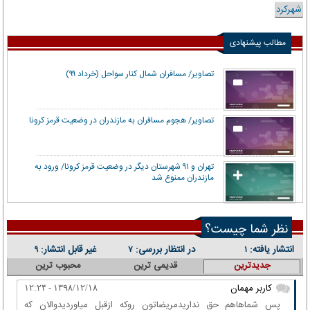
شهرکرد
مطالب پیشنهادی
تصاویر/ مسافران شمال کنار سواحل (خرداد ۹۹)
تصاویر/ هجوم مسافران به مازندران در وضعیت قرمز کرونا
تهران و ۹۱ شهرستان دیگر در وضعیت قرمز کرونا/ ورود به
مازندران ممنوع شد
نظر شما چیست؟
انتشار یافته:
در انتظار بررسی:
غیر قابل انتشار:
۹
۷
۱
جدیدترین
قدیمی ترین
محبوب ترین
کاربر مهمان
۱۳۹۸/۱۲/۱۸ - ۱۲:۲۴
پس شماهاهم حق نداریدمریضاتون روکه ازقبل میاوردیدوالان که