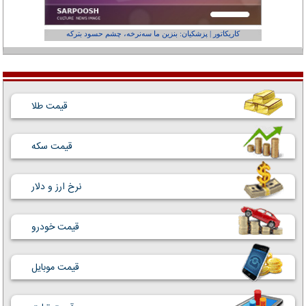
کاریکاتور | پزشکیان: بنزین ما سه‌نرخه، چشم حسود بترکه
کارتون | وا
قیمت طلا
قیمت سکه
نرخ ارز و دلار
قیمت خودرو
قیمت موبایل