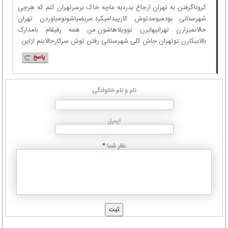
کروناگرفتن به تهران ارجاع بدردبه ماچه خاک برسرتهران کنم که هرچی
شهرستانی بودمیومدتوش کارپیدامیکرد.مریضیاشونومیاوردن تهران
حالانمیزارن تهرانیهابرن توویلاهاشون.من همه رفیقام بامدارک
بالابیکارن توتهران جاش کلی شهرستانی رفتن توش سرکارحالاینم ازاین
پاسخ
نام و نام خانوادگی
ایمیل
نظر شما
*