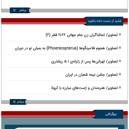
بیشتر
شاید از دست داده باشید
تصاویر/ تماشاگران زن جام جهانی ۲۰۲۲ قطر (۲)
تصاویر/ هجوم فلامینگوها (Phoenicopterus) به بمبئی نو در دوران
قرنطینه
تصاویر/ تهرانی‌ها پس از زلزله‌ی ۵.۱ ریشتری
تصاویر/ جشن نیمه شعبان در ایران
تصاویر/ هنرمندان و ژست‌های مبارزه با کرونا
بیشتر
بیوگرافی