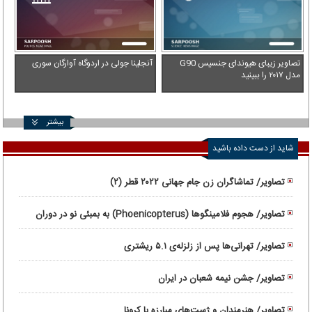
تصاویر زیبای هیوندای جنسیس G90
آنجلینا جولی در اردوگاه آوارگان سوری
مدل ۲۰۱۷ را ببینید
بیشتر
شاید از دست داده باشید
تصاویر/ تماشاگران زن جام جهانی ۲۰۲۲ قطر (۲)
تصاویر/ هجوم فلامینگوها (Phoenicopterus) به بمبئی نو در دوران
قرنطینه
تصاویر/ تهرانی‌ها پس از زلزله‌ی ۵.۱ ریشتری
تصاویر/ جشن نیمه شعبان در ایران
تصاویر/ هنرمندان و ژست‌های مبارزه با کرونا