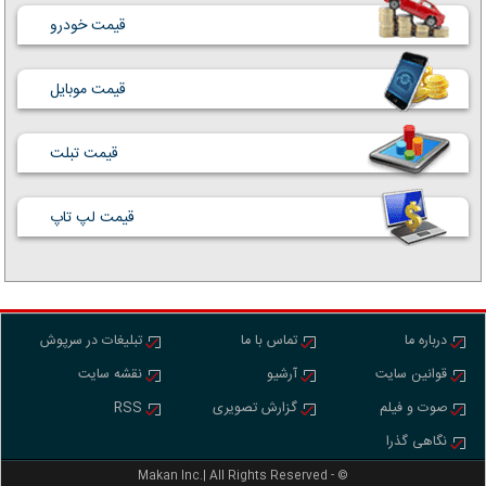
قیمت خودرو
قیمت موبایل
قیمت تبلت
قیمت لپ تاپ
درباره ما
تماس با ما
تبلیغات در سرپوش
قوانین سایت
آرشیو
نقشه سایت
صوت و فیلم
گزارش تصویری
RSS
نگاهی گذرا
Makan Inc.‎‎‎| All Rights Reserved - ©