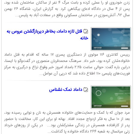
زدن خودروی او را عملی کرده و باعث مرگ ۴ نفر از ساکنان ساختمان شده بود،
پس از ۴ سال در دادگاه ادعای بیگناهی کرد. به گزارش ایران، شامگاه ۲۶ بهمن
سال ۹۲، آتش‌سوزی در ساختمان مسکونی واقع در سعادت آباد به پلیس...
قتل تازه داماد، بخاطر دیربازگشتن عروس به
خانه
رییس کلانتری ۱۱۶ مولوی از دستگیری پسری ۱۷ ساله که اقدام به قتل داماد
خانواده‌شان کرده بود، خبر داد. سرهنگ محمدقربان منصوری در گفت‌وگو با ایسنا،
دراین باره گفت: حوالی ساعت ۲:۲۵ بامداد امروز خبر وقوع نزاع و درگیری به مرکز
فوریت‌های پلیسی ۱۱۰ اطلاع داده شد که درپی آن عوامل...
داماد نمک نشناس
مرد جوان که با کمک و حمایت‌های خانواده همسرش به نان و نوایی رسیده بود،
بعد از ۱۰ سال به فکر ازدواج مجدد افتاد. بهانه او برای این کار، مخالفت با حضور
پدر از کارافتاده همسرش در زندگی مشترکشان بود... در یکی از روزهای خرداد
زنی میانسال به شعبه ۲۶۴ دادگاه خانواده پا گذاشت...