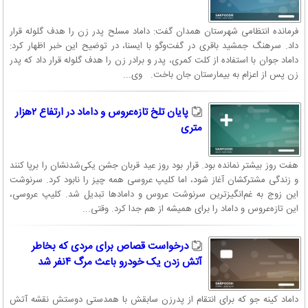
فرمانده انتظامی شهرستان همدان گفت: داماد مسلح پدر زن را هدف گلوله قرار
داد. سرهنگ جمشید باقری در گفت‌وگو با ایسنا، در توضیح این خبر اظهار کرد:
داماد جوان با استفاده از کلت کمری، پدر و برادر زن را هدف گلوله قرار داد که پدر
زن پس از اعزام به بیمارستان جان باخت. وی...
پایان تلخ تازه‌عروس و داماد در ارتفاع ٢‌هزار
متری
هفت روز بیشتر نمانده بود. قرار بود روز عید قربان جشن یکی‌شدنشان را برپا کنند
و زندگی مشترکشان آغاز شود، اما کلیپ عروسی همه چیز را نابود کرد. سرنوشت
این زوج به غم‌انگیز‌ترین سرنوشت عروس و دامادها تبدیل شد. کلیپ عروسی،
این تازه‌عروس و داماد را برای همیشه از هم جدا کرد. وقتی...
درخواست قصاص برای مردی که بخاطر
آتش زدن یک خودرو باعث مرگ ۴نفر شد
داماد کینه جو که برای انتقام از پدرزن سابقش با همدستی دوستش نقشه آتش