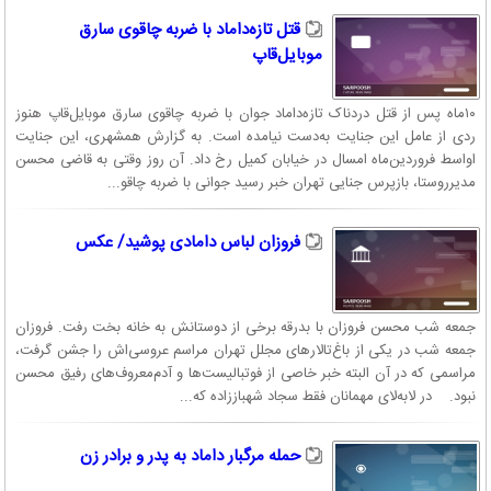
قتل تازه‌داماد با ضربه چاقوی سارق
موبایل‌قاپ
۱۰ماه پس از قتل دردناک تازه‌داماد جوان با ضربه چاقوی سارق موبایل‌قاپ هنوز
ردی از عامل این جنایت به‌دست نیامده است. به گزارش همشهری، این جنایت
اواسط فروردین‌ماه امسال در خیابان کمیل رخ داد. آن روز وقتی به قاضی محسن
مدیرروستا، بازپرس جنایی تهران خبر رسید جوانی با ضربه چاقو...
فروزان لباس دامادی پوشید/ عکس
جمعه شب محسن فروزان با بدرقه برخی از دوستانش به خانه بخت رفت. فروزان
جمعه شب در یکی از باغ‌تالار‌های مجلل تهران مراسم عروسی‌اش را جشن گرفت،
مراسمی که در آن البته خبر خاصی از فوتبالیست‌ها و آدم‌معروف‌های رفیق محسن
نبود. در لابه‌لای مهمانان فقط سجاد شهباززاده که...
حمله مرگبار داماد به پدر و برادر زن