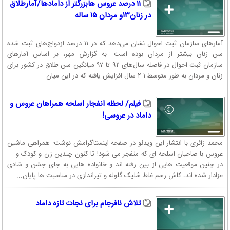
۱۱ درصد عروس هابزرگتر از دامادها/آمارطلاق
در زنان۱۳و مردان ۱۵ ساله
آمارهای سازمان ثبت احوال نشان می‌دهد که در ۱۱ درصد ازدواج‌های ثبت شده
سن زنان بیشتر از مردان بوده است. به گزارش مهر، بر اساس آمارهای
سازمان ثبت احوال در فاصله سال‌های ۹۲ تا ۹۷ میانگین سن طلاق در کشور برای
زنان و مردان به طور متوسط ۲.۱ سال افزایش یافته که در این میان...
فیلم/ لحظه انفجار اسلحه همراهان عروس و
داماد در عروسی!
محمد زائری با انتشار این ویدئو در صفحه اینستاگرامش نوشت: همراهی ماشین
عروس با صاحبان اسلحه ای که منفجر می شود! تا کنون چندین زن و کودک و ...
در چنین موقعیت هایی از بین رفته اند و خانواده هایی به جای جشن و شادی
عزادار شده اند، کاش رسم غلط شلیک گلوله و تیراندازی در مناسبت ها پایان...
تلاش نافرجام برای نجات تازه داماد