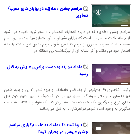
مراسم جشن «طلاق» در بیابان‌های مغرب/
تصاویر
مراسم جشن «طلاق» که در دایره المعارف الحسانی، «التحراش» نامیده می شود
از جمله عادات و رسومی است که بیابان نشینان با آن متمایز میشوند، و این رسم
عجیب باعث حیرت بسياري از مردم دنیا می شود. مردم بدوی این سنت را مایه
افتخار خود می دانند و آنرا نشانه ای از بزرگداشت زن مطلقه در...
داماد دو زنه به دست برادرزن‌هایش به قتل
رسید
رئیس کلانتری ۱۴۰ باغ‌فیض از یک قتل خانوادگی و بیوه شدن ۲ زن و یتیم شدن
فرزندانشان خبر داد. سرهنگ رسول بهرامی در گفت‌وگو با مهر اظهار کرد: قتل
پایان نزاع و درگیری یک خانواده بود. سه برادر که یک خواهر داشتند، به سبب
درگیری به وجود آمده شوهرخواهرشان را به قتل می‌رسانند...
بازداشت یک داماد به علت برگزاری مراسم
جشن عروسی در بحران کرونا