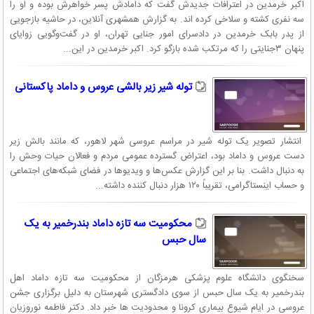
اکبر خرمدین در اعترافات جدیدش گفت که دامادش پسر خواهرش بوده و او را
سه نفری کشته و سلاخی کرده اند. به گزارش همشهری آنلاین، در حاشیه بازجویی
از پدر بابک خرمدین در دادسرای امور جنایی تهران، او در گفت‌وگویی زوایای
پنهان ۳جنایتی را که مرتکب شده بازگو کرد. اکبر خرمدین در این...
توله شیر زیر بالشی عروس و داماد پاکستانی
انتشار تصویر یک توله شیر در مراسم عروسی شهر لاهور، که مانند بالش زیر
دست عروس و داماد بود، اعتراض گسترده عمومی مردم و فعالان حیات وحش را
به دنبال داشت. بنا بر این گزارش عکس‌ها و ویدیو‌ها در فضای شبکه‌های اجتماعی
و حساب اینستاگرامی، تقریباً ۱۲۰ هزار دنبال کننده داشته...
محکومیت سه تازه داماد بندرخمیر به یک
سال حبس
سخنگوی دانشگاه علوم پزشکی هرمزگان از محکومیت سه تازه داماد اهل
بندرخمیر به یک سال حبس از سوی دادگستری شهرستان به دلیل برگزاری جشن
عروسی در ایام شیوع بیماری کرونا و محدودیت ها خبر داد. دکتر فاطمه نوروزیان