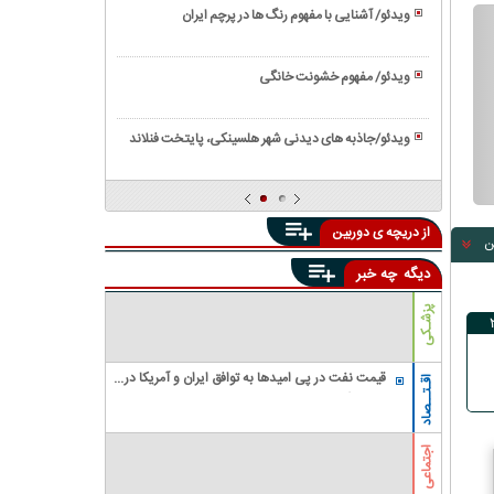
آموزش
سوخاری
ویدئو/ آشنایی با مفهوم رنگ ها در پرچم ایران
کاشت
ویدئو/
سبزی
خواص
خوردن
ویدئو/ مفهوم خشونت خانگی
بی
در
ویدئو/
نظیر
گلدان
نمایی
روغن
ویدئو/جاذبه های دیدنی شهر هلسینکی، پایتخت فنلاند
دیدنی
کنجد
ویدئو/
از
آموزش
پالایشگاه
تهیه
نفت
از دریچه ی دوربین
ناگت
ن
مرغ
دیگه
چه خبر
پزشـکی
قیمت نفت در پی امیدها به توافق ایران و آمریکا در
اقـتــصاد
مورد تنگه هرمز، کاهش یافت
اجتماعی