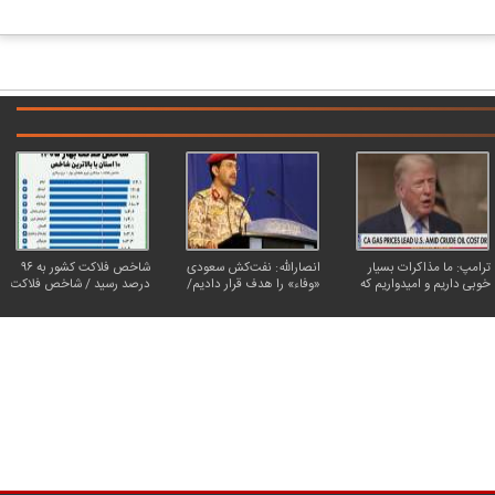
ترامپ: ما مذاکرات بسیار
انصارالله: نفت‌کش سعودی
شاخص فلاکت کشور به ۹۶
خوبی داریم و امیدواریم که
«وفاء» را هدف قرار دادیم/
درصد رسید / شاخص فلاکت
مجبور به حمله بزرگی علیه
تردد در تنگه هرمز همچنان
در ۱۹ استان از ۱۰۰ درصد
ایران نشویم
محدود است
عبور کرد؛ ایلام دوباره
صدرنشین شد
کاریکاتور | پزشکیان: بنزین ما سه‌نرخه، چشم
کارتون | واکنش پزشکیان به تمجید جع
حسود بترکه
پناه؛ «جعفر ول کن!»