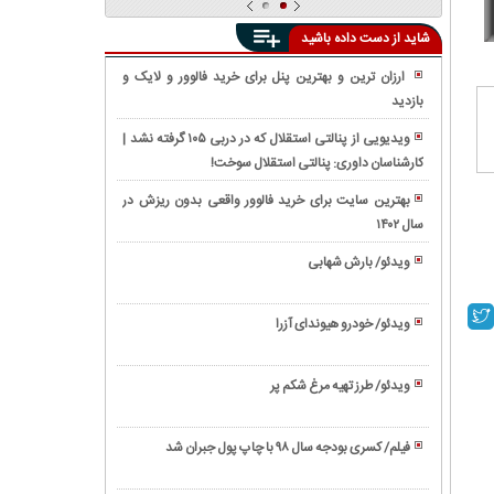
شاید از دست داده باشید
ارزان ترین و بهترین پنل برای خرید فالوور و لایک و
بازدید
واکنش
واقعی
ویدیویی از پنالتی استقلال که در دربی ۱۰۵ گرفته نشد |
مردم
کارشناسان داوری: پنالتی استقلال سوخت!
فیلم/
به
معرفی
ویدیوی
بهترین سایت برای خرید فالوور واقعی بدون ریزش در
'EV9'
دوربین
سال ۱۴۰۲
فیلم/
عجیب
مخفی
رونمایی
ترین
ویدئو/ بارش شهابی
«مرگ
از
شاسی
ویدئو/
اميد»
تویوتا
بلند
زندگینامه
درباره
کمری
ویدئو/ خودرو هیوندای آزرا
کیا
بیل
ابراهیم
۲۰۲۱
ویدئو/
موتورز
گیتس
رئیسی
(Toyota
نحوه
ویدئو/ طرز تهیه مرغ شکم پر
Camry)
استخاره
ویدئو/
با
طرز
تسبیح
فیلم/ کسری بودجه سال ۹۸ با چاپ پول جبران شد
تهیه
ویدئو/
مرغ