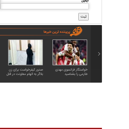
ایمیل
پربیننده ترین خبرها
خواستگار فرانسوی مهدی
صدور کیفرخواست برای زن
طارمی را بشناسید
بلاگر به اتهام معاونت در قتل
شوهرش