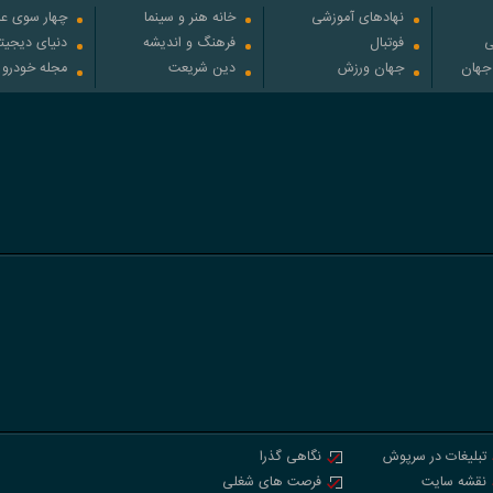
نهادهای آموزشی
خانه هنر و سینما
چهار سوی عل
ی
فوتبال
فرهنگ و اندیشه
دنیای دیجیت
 جهان
جهان ورزش
دین شریعت
مجله خودرو
تبلیغات در سرپوش
نگاهی گذرا
نقشه سایت
فرصت های شغلی