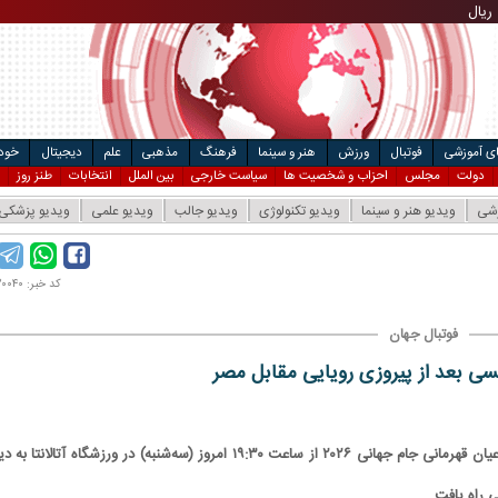
ریال
مت خودرو
۴
ریال
ال
ای آموزشی
فوتبال
ورزش
هنر و سینما
فرهنگ
مذهبی
علم
دیجیتال
خودر
دولت
مجلس
احزاب و شخصیت ها
سیاست خارجی
بین الملل
انتخابات
طنز روز
زشی
ویدیو هنر و سینما
ویدیو تکنولوژی
ویدیو جالب
ویدیو علمی
ویدیو پزشکی
کد خبر: ۱۴۰۴۱۲۰۰۴۰
فوتبال جهان
سی بعد از پیروزی رویایی مقابل مصر
تیم ملی فوتبال آرژانتین یکی از مدعیان قهرمانی جام جهانی ۲۰۲۶ از ساعت ۱۹:۳۰ امروز (سه‌شنبه) در ورزشگاه آتالانتا 