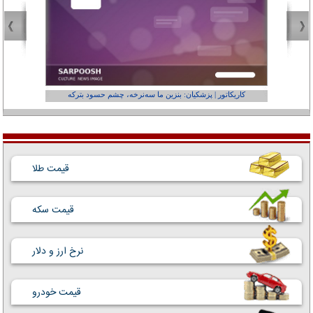
کاریکاتور | پزشکیان: بنزین ما سه‌نرخه، چشم حسود بترکه
کارتون | وا
قیمت طلا
قیمت سکه
نرخ ارز و دلار
قیمت خودرو