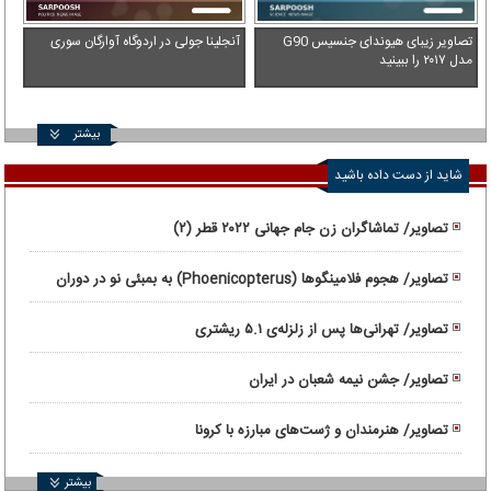
تصاویر زیبای هیوندای جنسیس G90
آنجلینا جولی در اردوگاه آوارگان سوری
مدل ۲۰۱۷ را ببینید
بیشتر
شاید از دست داده باشید
تصاویر/ تماشاگران زن جام جهانی ۲۰۲۲ قطر (۲)
تصاویر/ هجوم فلامینگوها (Phoenicopterus) به بمبئی نو در دوران
قرنطینه
تصاویر/ تهرانی‌ها پس از زلزله‌ی ۵.۱ ریشتری
تصاویر/ جشن نیمه شعبان در ایران
تصاویر/ هنرمندان و ژست‌های مبارزه با کرونا
بیشتر