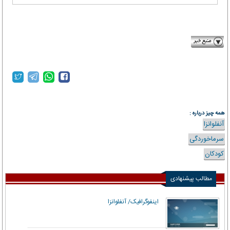
irna.ir
همه چیز درباره :
آنفلوانزا
سرماخوردگی
کودکان
مطالب پیشنهادی
اینفوگرافیک/ آنفلوانزا