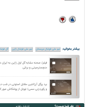
varzesh3.com
5
12
بیشتر بخوانید:
تیم ملی فوتبال عربستان
تیم ملی فوتبال ژاپن
گل فوتبا
فیلم/ صحنه مشابه گل اول ژاپن به ایران در
منچسترسیتی و برنلی
برد پرگل آرژانتین مقابل استونی در شب
و رکوردزنی مسی/ لیونل از پوشکاش عبور کر
پشت سر علی دایی قرار گرفت
نظر شما چیست؟
انتشار یافته:
۰