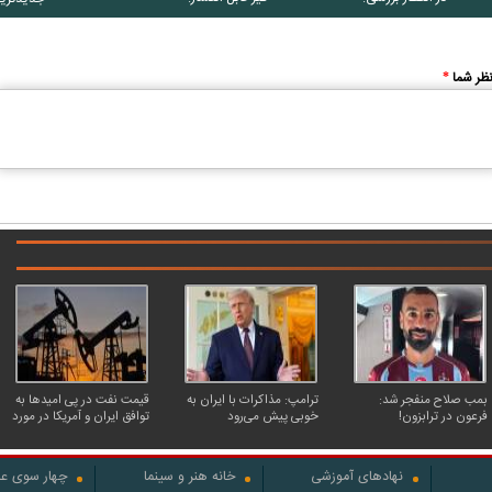
ظر شما
*
بمب صلاح منفجر شد:
ترامپ: مذاکرات با ایران به
قیمت نفت در پی امیدها به
فرعون در ترابزون!
خوبی پیش می‌رود
توافق ایران و آمریکا در مورد
تنگه هرمز، کاهش یافت
نهادهای آموزشی
خانه هنر و سینما
چهار سوی عل