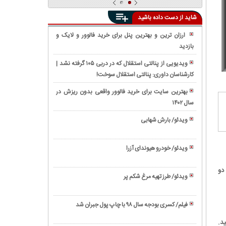
شاید از دست داده باشید
ارزان ترین و بهترین پنل برای خرید فالوور و لایک و
بازدید
واکنش
واقعی
ویدیویی از پنالتی استقلال که در دربی ۱۰۵ گرفته نشد |
مردم
کارشناسان داوری: پنالتی استقلال سوخت!
فیلم/
به
معرفی
ویدیوی
بهترین سایت برای خرید فالوور واقعی بدون ریزش در
'EV9'
دوربین
سال ۱۴۰۲
فیلم/
عجیب
مخفی
رونمایی
ترین
ویدئو/ بارش شهابی
«مرگ
از
شاسی
ویدئو/
اميد»
تویوتا
بلند
زندگینامه
درباره
کمری
ویدئو/ خودرو هیوندای آزرا
کیا
بیل
ابراهیم
۲۰۲۱
ویدئو/
موتورز
گیتس
رئیسی
(Toyota
جه دو
نحوه
ویدئو/ طرز تهیه مرغ شکم پر
Camry)
استخاره
ویدئو/
با
طرز
تسبیح
فیلم/ کسری بودجه سال ۹۸ با چاپ پول جبران شد
تهیه
ویدئو/
مرغ
د.