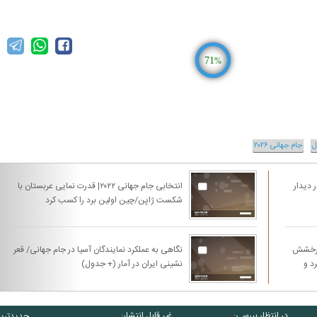
71
%
ل
جام جهانی ۲۰۲۶
 دیدار
انتخابی جام جهانی ۲۰۲۲| قدرت نمایی عربستان با
شکست ژاپن/چین اولین برد را کسب کرد
 درخشش
نگاهی به عملکرد نمایندگان آسیا در جام جهانی/ قعر
د و
نشینی ایران در آمار (+ جدول)
در انتظار بررسی:
غیر قابل انتشار:
جدیدتری
۰
۰