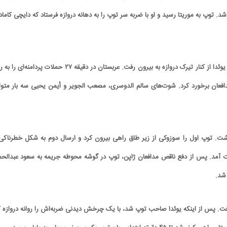
 توپ به موریتا رسید و او با ضربه سر توپ را به دهانه دروازه فرستاد که دایچی کامادا
ژاپن بلافاصله پس از گل نیز یک موقعیت داشت که شوت آیاسه یوئدا از کنار تیرک دروازه به بیرون رفت. عربستان در دقیقه ۲۷ حملات پردا
دافعان برخورد کرد. شوت‌های سالم الدوسری، مصعب الجویر و أیمن یحیی سه بار متوا
ضربات کرنر داشت. توپ اول را سوزوکی از زیر طاق راهی بیرون کرد و ارسال دوم به شکل خطرناکی
ه رد شد. بهترین فرصت میزبان در دقیقه ۴۲ به دست آمد. پس از دفع ناقص مدافعان ژاپن، توپ در گوشه محوطه جریمه به سعود عبدال
شد.
ت. پس از اینکه یوئدا صاحب توپ شد، با یک چرخش دیدنی ضربه‌اش را روانه دروازه ک