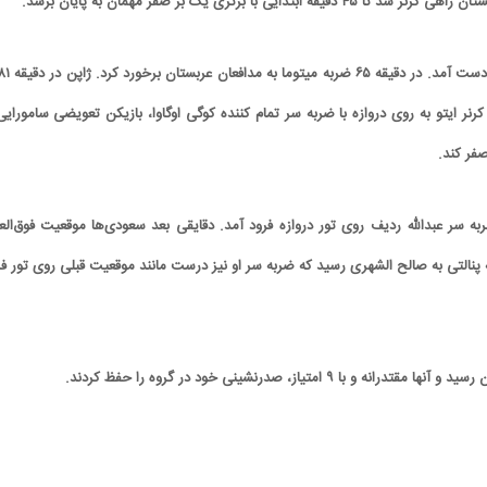
رتری یک بر صفر مهمان به پایان برسد.
رنر ایتو به روی دروازه با ضربه سر تمام کننده کوگی اوگاوا، بازیکن تعویضی سامورایی‌
صفر کند.
 دهد که ضربه سر عبدالله ردیف روی تور دروازه فرود آمد. دقایقی بعد سعودی‌ها موقعیت فوق‌الع
 پنالتی به صالح الشهری رسید که ضربه سر او نیز درست مانند موقعیت قبلی روی تور فر
تیاز، صدرنشینی خود در گروه را حفظ کردند.
کاریکاتور | پزشکیان: بنزین ما سه‌نرخه، چشم
کارتون | واکنش پزشکیان به تمجید جع
حسود بترکه
پناه؛ «جعفر ول کن!»