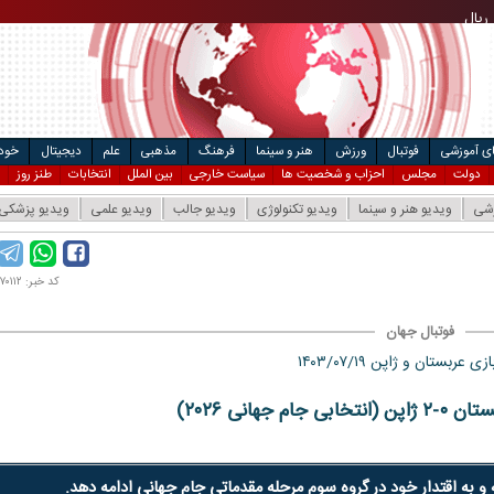
ریال
مت خودرو
۴
ریال
ال
ای آموزشی
فوتبال
ورزش
هنر و سینما
فرهنگ
مذهبی
علم
دیجیتال
خودر
دولت
مجلس
احزاب و شخصیت ها
سیاست خارجی
بین الملل
انتخابات
طنز روز
زشی
ویدیو هنر و سینما
ویدیو تکنولوژی
ویدیو جالب
ویدیو علمی
ویدیو پزشکی
کد خبر: ۱۴۰۳۰۷۰۱۱۲
فوتبال جهان
 عربستان و ژاپن ۱۴۰۳/۰۷/۱۹
 جهانی ۲۰۲۶)
و به اقتدار خود در گروه سوم مرحله مقدماتی جام جهانی ادامه دهد.