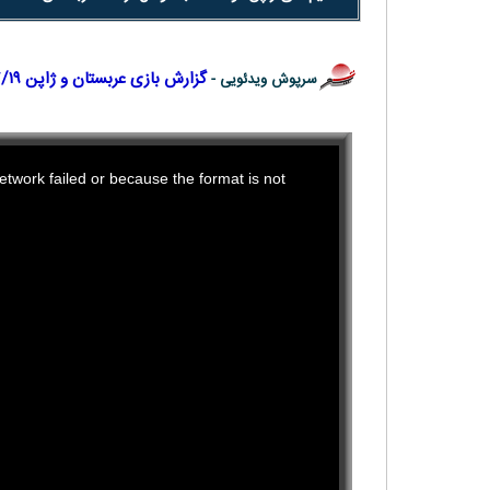
گزارش بازی عربستان و ژاپن ۱۴۰۳/۰۷/۱۹
سرپوش ویدئویی -
This
twork failed or because the format is not
is
a
modal
window.