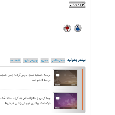
asriran.com
7
89
بیشتر بخوانید:
پیمان طالبی
مجری
ویروس کرونا
شبکه سه
برنامه «ستاره ساز» بازمی‌گردد/ زمان جد
برنامه اعلام شد
نیما کرمی و خانواده‌اش به کرونا مبتلا شدن
درگذشت برادران کوچکی‌زاد بر اثر کرونا