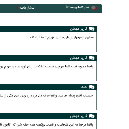
نظر شما چیست؟
انتشار یافته:
۶
کاربر مهمان
ممنون ازحرفهای زیبای طالبی عزیزم دستدردنکنه
کاربر مهمان
واقعا ممنون نیت شما هر چی هست اینکه ب زبان آوردید درد مردم رو 
حلما
احسنت آقای پیمان طالبی. واقعا حرف دل مردم رو زدی. من یکی از ب
کاریکاتور | پزشکیان: بنزین ما س
کاربر مهمان
حسود بترکه
واقعا مرحبا به این شجاعت واقعیت روگفته همه خفه شن که آقایون ن