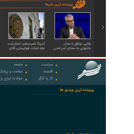
پربیننده ترین خبرها
بقایی: توافق با عمان
آمریکا تحریم‌های اعمال‌شده
به‌تنهایی به معنای امن شدن
علیه شرکت هواپیمایی فلای
تنگه هرمز برای کشتی‌های
بغداد را حذف کرد
عبوری نیست
سیاست
جامعه
اقتصاد
سلامت و پزشک
کار و کارگر
حوادث ایران و
پربیننده ترین ویدیو ها