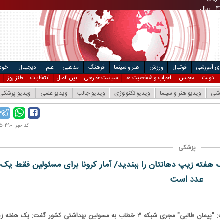
۴
ریال
مت خودرو
ال
ای آموزشی
فوتبال
ورزش
هنر و سینما
فرهنگ
مذهبی
علم
دیجیتال
خودر
دولت
مجلس
احزاب و شخصیت ها
سیاست خارجی
بین الملل
انتخابات
طنز روز
زشی
ویدیو هنر و سینما
ویدیو تکنولوژی
ویدیو جالب
ویدیو علمی
ویدیو پزشکی
کد خبر: ۱۴۰۰۰۵۰۲۹۰
پزشکی
ور:‌ یک هفته زیپ دهانتان را ببندید/ آمار کرونا برای مسئولین فقط یک
عدد است
عصرایران با انتشار این ویدیو نوشت: "پیمان طالبی" مجری شبکه ۳ خطاب به مسولین بهداشتی کشور گفت:‌ یک هفت