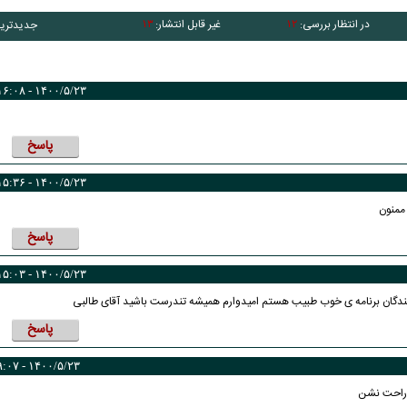
در انتظار بررسی:
غیر قابل انتشار:
جدیدتری
۱۳
۱۲
۱۴۰۰/۵/۲۳ - ۱۶:۰۸
پاسخ
۱۴۰۰/۵/۲۳ - ۱۵:۳۶
ممنون
پاسخ
۱۴۰۰/۵/۲۳ - ۱۵:۰۳
ینندگان برنامه ی خوب طبیب هستم امیدوارم همیشه تندرست باشید آقای طالبی
پاسخ
ه‌نرخه، چشم
کارتون | واکنش پزشکیان به تمجید جعفر قائم
کاریکاتور
۱۴۰۰/۵/۲۳ - ۹:۰۷
پناه؛ «جعفر ول کن!»
پنگ
اراحت نشن