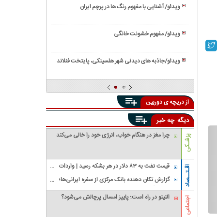
آموزش
سوخاری
ویدئو/ آشنایی با مفهوم رنگ ها در پرچم ایران
کاشت
ویدئو/
سبزی
خواص
خوردن
ویدئو/ مفهوم خشونت خانگی
بی
در
ویدئو/
نظیر
گلدان
نمایی
روغن
ویدئو/جاذبه های دیدنی شهر هلسینکی، پایتخت فنلاند
دیدنی
کنجد
ویدئو/
از
آموزش
پالایشگاه
تهیه
نفت
از دریچه ی دوربین
ناگت
مرغ
دیگه
چه خبر
چرا مغز در هنگام خواب، انرژی خود را خالی می‌کند
پزشـکی
قیمت نفت به ۸۳ دلار در هر بشکه رسید | واردات
اقـتــصاد
نفت آمریکا از عربستان صفر شد
گزارش تکان‌ دهنده بانک مرکزی از سفره ایرانی‌ها؛
تورم چگونه فقرا را فقیرتر کرد؟/ شکاف ۱۵ درصدی
النینو در راه است؛ پاییز امسال پرچالش می‌شود؟
تورم میان فقیر و غنی
اجتماعی