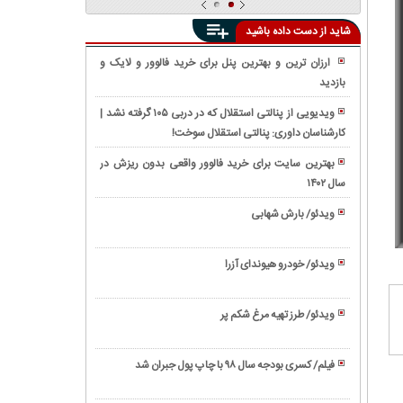
شاید از دست داده باشید
ارزان ترین و بهترین پنل برای خرید فالوور و لایک و
بازدید
واکنش
واقعی
ویدیویی از پنالتی استقلال که در دربی ۱۰۵ گرفته نشد |
مردم
کارشناسان داوری: پنالتی استقلال سوخت!
فیلم/
به
معرفی
ویدیوی
بهترین سایت برای خرید فالوور واقعی بدون ریزش در
'EV9'
دوربین
سال ۱۴۰۲
فیلم/
عجیب
مخفی
رونمایی
ترین
ویدئو/ بارش شهابی
«مرگ
از
شاسی
ویدئو/
اميد»
تویوتا
بلند
زندگینامه
درباره
کمری
ویدئو/ خودرو هیوندای آزرا
کیا
بیل
ابراهیم
۲۰۲۱
ویدئو/
موتورز
گیتس
رئیسی
(Toyota
نحوه
ویدئو/ طرز تهیه مرغ شکم پر
Camry)
استخاره
ویدئو/
با
طرز
تسبیح
فیلم/ کسری بودجه سال ۹۸ با چاپ پول جبران شد
تهیه
ویدئو/
مرغ