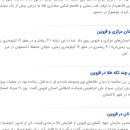
ردی کلاهبردار با ترفند طب سنتی و طلسم شکنی مقداری طلا به ارزش بیش از یک میلیار
زلزله‌ای در منطقۀ دانسفهان در مرز استان‌های مرکزی و قزوین روی داد. شدت این زلزله ۴.۱ ر
بوده است. به گزارش دیده بان ایران، زمین‌لرزۀ ۴.۱ ریشتری در عمق ۱۲ کیلومتری زمین، حوالی منطقۀ دانسفهان در مرز
 این...
چند تکه طلا در قزوین
ن زن سالمند با دیدن طلاهای وی وسوسه شده و او را به قتل رسانده بود در عملیات ویژه
پلیس تاکستان دستگیر شد. به گزارش ایران، سردار علی ابراهیمی فرمانده انتظامی استان قزو
 در شهر تاکستان...
مدیر بازرسی و نظارت بر کا
جمشید خدایاری روز دوشنبه در گفت و گو با ایرنا اظهار کرد: برابر نامه ارسالی از سوی