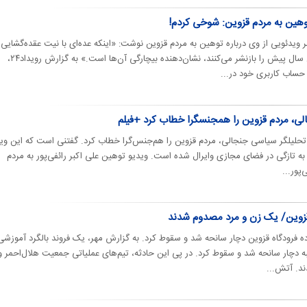
وهین به مردم قزوین: شوخی کردم!
ویدئویی از وی درباره توهین به مردم قزوین نوشت: «اینکه عده‌ای با نیت عقده‌گشایی
سیاسی کلیپ مزاح و شوخی شش سال پیش را بازنشر می‌کنند، نشان‌دهنده بیچارگی آن‌ها است.» به گزارش رویداد۲۴،
در حساب کاربری خود در...
جالی، مردم قزوین را همجنسگرا خطاب کرد +فیلم
ر، تحلیلگر سیاسی جنجالی، مردم قزوین را هم‌جنس‌گرا خطاب کرد. گفتنی است که این وی
شد اما به تازگی در فضای مجازی وایرال شده است. ویدیو توهین علی اکبر رائفی‌پور به مردم
پور...
قزوین/ یک زن و مرد مصدوم شدند
ه فرودگاه قزوین دچار سانحه شد و سقوط کرد. به گزارش مهر، یک فروند بالگرد آموزشی
 دچار سانحه شد و سقوط کرد. در پی این حادثه، تیم‌های عملیاتی جمعیت هلال‌احمر و
د. آتش‌...