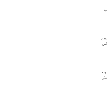
یب
بودن
گین
حد اداری -
پیش