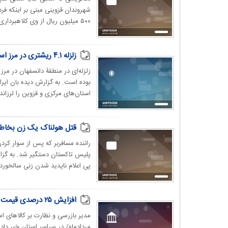
شهروندان قزوینی مبنی بر اینکه ف
۵۰۰ میلیون ریال از وی کلاهبرداری کرده، موضوع در دستور...
زلزله ۴.۱ ریشتری در مرز استان مرکزی و قزوین
استان‌های مرکزی و قزوین را لرزاند.
قتل هولناک یک زن بخاطر 
راننده مسافربر که پس از سوار کرد
پی اعلام ناپدید شدن زنی سالخورده
افزایش ۲۵ درصدی قیمت نان در قزوین
مردادماه/ در سراسر استان خبر داد. 