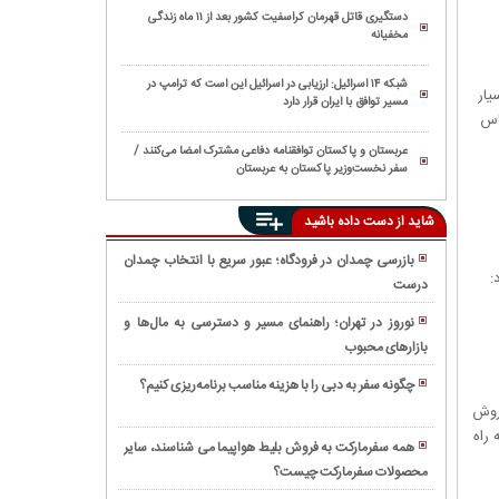
دستگیری قاتل قهرمان کراسفیت کشور بعد از ۱۱ ماه زندگی
مخفیانه
شبکه ۱۴ اسرائیل: ارزیابی در اسرائیل این است که ترامپ در
یار
مسیر توافق با ایران قرار دارد
ساس
عربستان و پاکستان توافقنامه دفاعی مشترک امضا می‌کنند /
سفر نخست‌وزیر پاکستان به عربستان
شاید از دست داده باشید
بازرسی چمدان در فرودگاه؛ عبور سریع با انتخاب چمدان
:
درست
سفر
ریلی
نوروز در تهران؛ راهنمای مسیر و دسترسی به مال‌ها و
شیراز
بازارهای محبوب
نکاتی
مشهد؛
که
چه
چگونه سفر به دبی را با هزینه مناسب برنامه‌ریزی کنیم؟
قبل
قطارهایی
بلیط
فروش
از
در
استانبول
 راه
سفر
همه سفرمارکت به فروش بلیط هواپیما می شناسند، سایر
این
و
به
محصولات سفرمارکت چیست؟
چگونه
مسیر
تجربه
شیراز
از