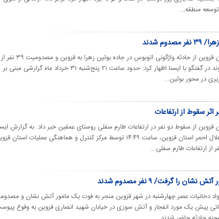
وسعه منطقه...
دوم شدند
سرپرست جمعیت هلال احمر استان قزوین از حادثه واژگونی اتوبوس در جاده بوئین زهرا به قزوین و مصدومیت ۳۹ نفر از
مسافران خبر داد. ناصر صبوری‌غیاثوند در گفتگو با ایسنا اظهار کرد: حدود ساعت ۲۱ پنج‌شنبه ۳۱ خرداد ماه گزارشی مبنی بر
ی در محور بوئین‌...
وین از سقوط دو نفر در ارتفاعات طارم سفلی روستای عمقین خبر داد. به گزارش ایسن
بنا بر اعلام روابط عمومی جمعیت هلال احمر استان قزوین، ساعت ۱۴:۴۹ توسط مرکز کنترل و هماهنگی عملیات استان ق
ان را گرفت/ ۹ نفر مصدوم شدند
مواد دخانیات عصر چهارشنبه در شهر قزوین منجر به فوت یک مامور آتش نشان و مصدوم
اعاتی پیش یک مورد انفجار و آتش سوزی در خیابان شهید انصاری قزوین به وقوع پیوس
حنه حادثه حاضر شدند...