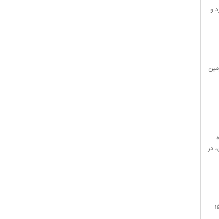
د و
یشتر و در عمق ۱۲ کیلومتری زمین
ین گفت: روز ۲۰ مرداد امسال، در
لاهای اساسی سازمان جهاد کشاورزی قزوین از افزایش ۲۵ درصدی قیمت نان از امروز /دوشنبه ۱۵