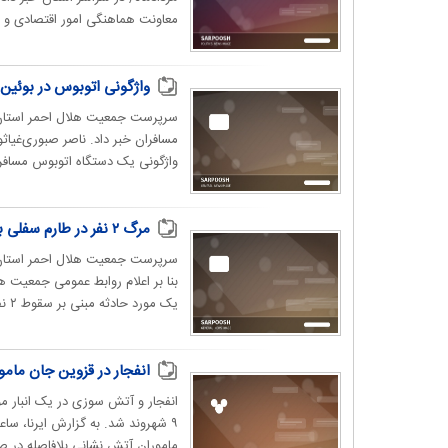
معاونت هماهنگی امور اقتصادی و ت
واژگونی اتوبوس در بوئین‌زهرا/ ۳۹ نفر مص
واژگونی یک دستگاه اتوبوس مسافربر
مرگ ۲ نفر در طارم سفلی بر اثر سقوط از ارتفاعات
سرپرست جمعیت هلال احمر استان قز
یک‌ مورد حادثه مبنی بر سقوط ۲ نفر از ارتفاعات طارم سفلی...
انفجار در قزوین جان مامور آتش نش
انفجار و آتش سوزی در یک انبار 
۹ شهروند شد. به گزارش ایرنا، س
ماموران آتش نشانی بلافاصله در ص