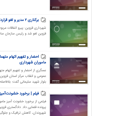
برکناری ۲ مدیر و لغو قرارداد یک پیمانکار در شهرداری قزوین
شهرداری قزوین: پیرو اتفاقات مربو
قزوین لغو شد و رئیس سازمان ساما
احضار و تفهیم اتهام متهما
ماموران شهرداری
عسگری از احضار و تفهیم اتهام مته
عمومی و انقلاب مرکز استان قزوین 
بلوار شهید سلیمانی گفت: بلافاصله
فیلم | برخورد خشونت‌آمیز
فیلمی از برخورد خشونت آمیز مامو
پرونده قضایی داد. دادگستری قزوین
شهروندان، کاهش ترافیک و جلوگیری