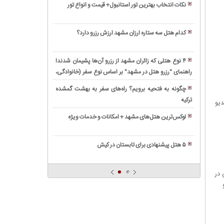
فعالیت
سفر
نکات انتخاب بهترین تور استانبول+ قیمت و انواع تور
در
شلوغی
دارند؟
۴
چگونه
تابستان
جاده
روزه
بهترین
باید
فرار
کدام هتل سه ستاره ارزان مشهد ارزش رزرو دارد؟
با
پرواز
بدانید
کنیم؟
رزرو
کمترین
تهران
مزایای
هتل
هزینه
پاریس
۴ نوع هتلی که زائران مشهد از رزرو آن‌ها پشیمان شدند!
پرواز
در
را
راهنمای "رزرو هتل در مشهد" بر اساس نوع سفر (خانوادگی،
معرفی
تهران
مشهد
در
انفرادی، زیارتی)
بهترین
به
نزدیک
چگونه به فتحیه برویم؟ راه‌های سفر به بهشت گمشده
سفرهای
مراکز
اصفهان
حرم
ترکیه
آشنایی
دیو
داخلی
خرید
در
بهتر
با
رزرو
مشهد
لوکس‌ترین هتل‌های مشهد + امکانات و خدمات ویژه
یک
است
انواع
کنیم؟
برای
برنامه
نگاه
یا
مختلف
تهیه
ریزی
سایر
بلیط
۵ هتل پیشنهادی برای تابستان در کیش
سوغاتی
یک
نقاط
تهران
معرفی
(
سفر
شهر؟
مشهد
برخی
زعفران
۳
 در
چرا؟
از
و
روزه
بهترین
زرشک
در
رستوران
)
خرداد
های
به
شیراز