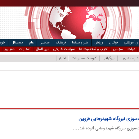
مت خودرو
ال
ای آموزشی
فوتبال
ورزش
هنر و سینما
فرهنگ
مذهبی
علم
دیجیتال
خودر
دولت
مجلس
احزاب و شخصیت ها
سیاست خارجی
بین الملل
انتخابات
طنز روز
د رسانه ای
بیوگرافی
کیوسک مطبوعات
اخبار
ت‌سوزی نیروگاه شهیدرجایی قزوین
ت‌سوزی نیروگاه شهیدرجایی آلوده شد. ...