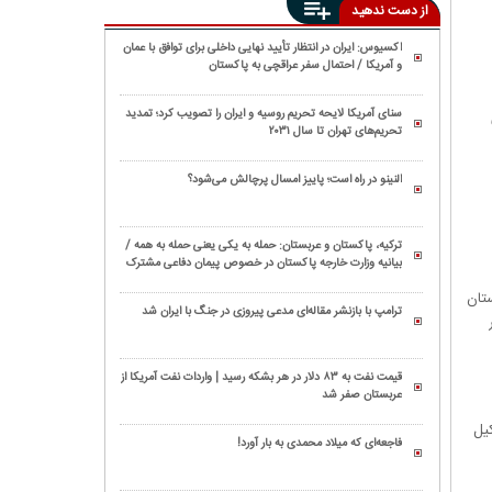
از دست ندهید
اکسیوس: ایران در انتظار تأیید نهایی داخلی برای توافق با عمان
و آمریکا / احتمال سفر عراقچی به پاکستان
سنای آمریکا لایحه تحریم روسیه و ایران را تصویب کرد؛ تمدید
تحریم‌های تهران تا سال ۲۰۳۱
النینو در راه است؛ پاییز امسال پرچالش می‌شود؟
ترکیه، پاکستان و عربستان: حمله به یکی یعنی حمله به همه /
بیانیه وزارت خارجه پاکستان در خصوص پیمان دفاعی مشترک
مکه
ستان
ترامپ با بازنشر مقاله‌ای مدعی پیروزی در جنگ با ایران شد
قیمت نفت به ۸۳ دلار در هر بشکه رسید | واردات نفت آمریکا از
عربستان صفر شد
یل
فاجعه‌ای که میلاد محمدی به بار آورد!