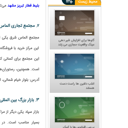
محیط زیست
تذکر به وزیر جدید میراث
بلیط قطار تبریز مشهد
می‌تو
فرهنگی درباره مسجد شیخ‌
لطف‌الله
تخریب ابنیه در اصفهان ادامه
دارد؛ این بار مسجد شیخ لطف
الله!
میراث فرهنگی: کاخ مرمر تبدیل
۲. مجتمع تجاری الماس شرق
به موزه شده است
مجتمع الماس شرق یکی از 
گاوها برای افزایش شیر دهی
عینک واقعیت مجازی می زنند
این مرکز خرید با فروشگاه
این مجتمع برای کسانی که 
است. همچنین، رستوران‌ها 
آدرس: بلوار خیام شمالی، ا
اغلب دلفین ها راست دست
هستند
۳. بازار بزرگ بین‌ المللی سپاد
بازار سپاد یکی دیگر از 
بسیار مناسب است. در ا
بررسی اقیانوس‌ها با کمک