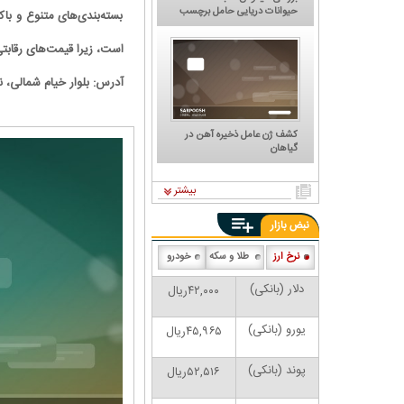
حیوانات دریایی حامل برچسب
بسته‌بندی‌های متنوع و باک
الکترونیکی
است، زیرا قیمت‌های رقابتی
آدرس: بلوار خیام شمالی،
کشف ژن عامل ذخیره آهن در
گیاهان
بیشتر
نبض بازار
ان: بنزین ما سه‌نرخه، چشم
کارتون | واکنش پزشکیان به تمجید جعفر قائم
نرخ ارز
طلا و سکه
خودرو
سود بترکه
پناه؛ «جعفر ول کن!»
دلار (بانکی)
۴۲,۰۰۰ریال
یورو (بانکی)
۴۵,۹۶۵ریال
پوند (بانکی)
۵۲,۵۱۶ریال