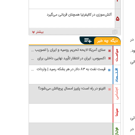
۴
آتش‌سوزی در کالیفرنیا همچنان قربانی می‌گیرد
۵
بیشتر
در
دیگه
چه خبر
سنای آمریکا لایحه تحریم روسیه و ایران را تصویب
د.
سیاسـت
کرد؛ تمدید تحریم‌های تهران تا سال ۲۰۳۱
اکسیوس: ایران در انتظار تأیید نهایی داخلی برای
لی
توافق با عمان و آمریکا / احتمال سفر عراقچی به
قیمت نفت به ۸۳ دلار در هر بشکه رسید | واردات
پاکستان
اقـتــصاد
نفت آمریکا از عربستان صفر شد
النینو در راه است؛ پاییز امسال پرچالش می‌شود؟
اجتماعی
سینما
تی
در
فوتبال