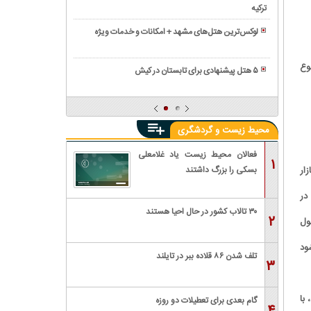
مراکز
اصفهان
حرم
ترکیه
آشنایی
داخلی
خرید
در
بهتر
با
رزرو
مشهد
لوکس‌ترین هتل‌های مشهد + امکانات و خدمات ویژه
یک
است
انواع
کنیم؟
برای
برنامه
نگاه
یا
مختلف
تهیه
ریزی
وع
سایر
بلیط
۵ هتل پیشنهادی برای تابستان در کیش
سوغاتی
یک
نقاط
تهران
معرفی
(
سفر
شهر؟
مشهد
برخی
زعفران
۳
چرا؟
از
و
روزه
محیط زیست و گردشگری
بهترین
زرشک
در
رستوران
)
خرداد
فعالان محیط زیست یاد غلامعلی
۱
های
به
زار
بسکی را بزرگ داشتند ‏
شیراز
تهران
از
در
نظر
۳۰ تالاب کشور در حال احیا هستند
۲
ول
مردم
ود
تلف شدن ۸۶ قلاده ببر در تایلند
۳
با
گام بعدی برای تعطیلات دو روزه