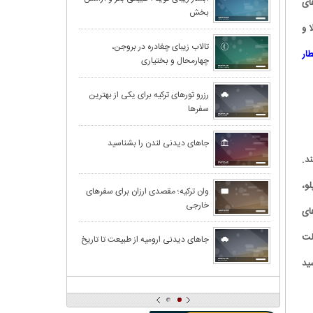
ای
بخش
 و
تالاب زیبای چغادره در بروجن،
ار
چهارمحال و بختیاری
رزرو تورهای ترکیه برای یکی از بهترین
سفرها
جاهای دیدنی لندن را بشناسید
د.
و،
وان ترکیه؛ مقصدی ارزان برای سفرهای
خارجی
ای
لت
جاهای دیدنی ارومیه از طبیعت تا تاریخ
ید