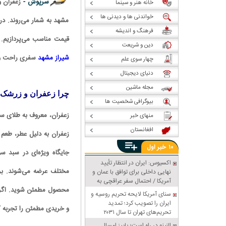
سرپوش -
زعفران 
خانه هنر و سینما
خواندنی ها و دیدنی ها
مشهد به شمار می‌روند. در
فرهنگ و اندیشه
قیمت مناسب می‌پردازیم. ا
دین و شریعت
شیراز مشهد
سفری راحت و خا
چهار سوی علم
دنیای دیجیتال
مجله ماشین
چرا زعفران و زرشک 
بیوگرافی شخصیت ها
زعفران، معروف به طلای س
منهای خبر
افغانستان
زعفران به دلیل عطر، طعم 
خبر
۱۰
اول
جایگاه ویژه‌ای در سبد سو
اکسیوس: ایران در انتظار تأیید
مختلف عرضه می‌شوند. برا
نهایی داخلی برای توافق با عمان و
آمریکا / احتمال سفر عراقچی به
محصول مطمئن شوید. اگر از
پاکستان
سنای آمریکا لایحه تحریم روسیه و
ایران را تصویب کرد؛ تمدید
و خریدی مطمئن را تجربه ک
تحریم‌های تهران تا سال ۲۰۳۱
النینو در راه است؛ پاییز امسال