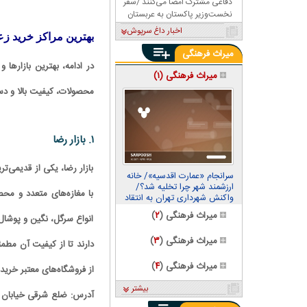
دفاعی مشترک امضا می‌کنند /سفر
نخست‌وزیر پاکستان به عربستان
اخبار داغ سرپوش
بهترین مراکز خرید ز
میراث فرهنگی
در ادامه، بهترین بازارها
میراث فرهنگی (
۱
)
محصولات، کیفیت بالا و د
۱. بازار رضا
بازار رضا، یکی از قدیمی‌ت
سرانجام «عمارت اقدسیه»/ خانه
ارزشمند شهر چرا تخلیه شد؟/
با مغازه‌های متعدد و مح
واکنش شهرداری تهران به انتقاد
از فروش عمارت گلستان
میراث فرهنگی (
۲
)
انواع سرگل، نگین و پوشال
میراث فرهنگی (
۳
)
دارند تا از کیفیت آن مطمئ
میراث فرهنگی (
۴
)
از فروشگاه‌های معتبر خرید 
بیشتر
آدرس: ضلع شرقی خیابان ام