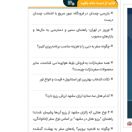
شاید از دست داده باشید
بازرسی چمدان در فرودگاه؛ عبور سریع با انتخاب چمدان
درست
سفر
ریلی
نوروز در تهران؛ راهنمای مسیر و دسترسی به مال‌ها و
شیراز
بازارهای محبوب
نکاتی
مشهد؛
که
چه
چگونه سفر به دبی را با هزینه مناسب برنامه‌ریزی کنیم؟
قبل
قطارهایی
بلیط
از
در
استانبول
سفر
همه سفرمارکت به فروش بلیط هواپیما می شناسند، سایر
این
و
به
محصولات سفرمارکت چیست؟
چگونه
مسیر
تجربه
شیراز
از
فعالیت
سفر
نکات انتخاب بهترین تور استانبول+ قیمت و انواع تور
در
شلوغی
دارند؟
۴
چگونه
تابستان
جاده
روزه
بهترین
باید
فرار
کدام هتل سه ستاره ارزان مشهد ارزش رزرو دارد؟
با
پرواز
بدانید
کنیم؟
رزرو
کمترین
تهران
مزایای
هتل
هزینه
پاریس
۴ نوع هتلی که زائران مشهد از رزرو آن‌ها پشیمان شدند!
پرواز
در
را
راهنمای "رزرو هتل در مشهد" بر اساس نوع سفر (خانوادگی،
معرفی
تهران
مشهد
در
انفرادی، زیارتی)
بهترین
به
نزدیک
چگونه به فتحیه برویم؟ راه‌های سفر به بهشت گمشده
سفرهای