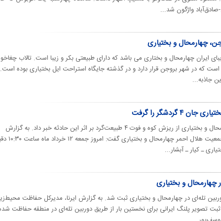
ادق‌آباد واژگون شد...
وجن، چهارمحال و بختیاری
بای ایران چهارمحال و بختاری می باشد که دارای طبیعتی بکر و زیبا است. تالاب چغاخور 
است که در شهر بروجن قرار دارد و در گذشته جایگاه استراحت ایل بختیاری بوده است. 
ن جاذبه...
۴ گردشگر را گرفت‌
مدیر‌عامل جمعیت هلال‌احمر چهارمحال و بختیاری از ریزش کوه و فوت ۴ طبیعت‌گرد بر اثر این حادثه خبر داد. به گزارش
تسنیم، مسعود مثنوی مدیر عامل جمعیت هلال احمر چهارمحال و ب
اری ـ کیار ـ آبشار...
ر چهارمحال و بختیاری
ربین تله‌ای در چهارمحال‌ و بختیاری ثبت شد. به گزارش ایرنا، مدیرکل حفاظت محیط‌
ثبت تصویر پلنگ ایرانی برای نخستین بار از طریق دوربین تله‌ای در منطقه حفاظت شده
وسف‌پور...