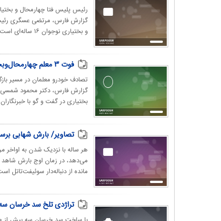
رئیس پلیس فتا چهارمحال و بختیار
گزارش فارس، مرتضی عسگری رئیس پ
و بختیاری نوجوان ۱۶ ساله‌ای است که از طریق...
فوت ۳ معلم چهارمحال‌وبختیاری در سانحه تصادف
گزارش فارس، دکتر محمود شمسی پ
بختیاری در گفت و گو با خبرنگاران گفت: حو
تصاویر/ بارش شهابی برسا
مانده از دنباله‌دار سوئیفت‌تاتل ا
تراژدی تلخ سد خرسان سه 