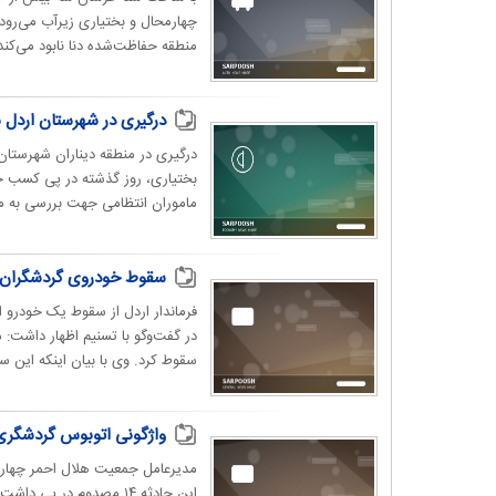
چهارمحال و بختیاری زیرآب می‌رود و
منطقه حفاظت‌شده دنا نابود می‌کند، ۲۶ اثر تاریخی و
درگیری در شهرستان اردل با ۳ کش
بختیاری، روز گذشته در پی کسب خب
ماموران انتظامی جهت بررسی به مح
سقوط خودروی گردشگران به دره/ ۲ فوت
در گفت‌وگو با تسنیم اظهار داشت: 
سقوط کرد. وی با بیان اینکه این س
واژگونی اتوبوس گردشگری در چهارم
مدیرعامل جمعیت هلال احمر چهارم
این حادثه ۱۴ مصدوم در 