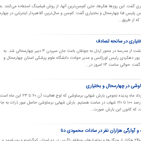
ی گفت: این روزها هکرها، حتی کم‌سن‌ترین آنها، از روش فیشینگ استفاده می‌کنند. به
لیس فتا چهارمحال و بختیاری گفت: کم‌سن و سال‌ترین کلاهبردار اینترنتی در چهار
تصادف خودرو معلمان در مسیر بازگشت از مدرسه در محور اردل به جونقان باعث جان سپردن ۳ دبیر چهارمحالی شد. به
ور دهکردی رئیس اورژانس و مدیر حوادث دانشگاه علوم پزشکی استان چهارمحال و
الی ساعت ۱۳ امروز در...
وشی در چهارمحال و بختیاری
هر ساله با نزدیک شدن به اواخر مرداد ماه پدیده نجومی بارش شهابی برساوشی که اوج فعالیت آ
می‌دهد، در زمان اوج بارش شاهد رصد ۱۰۰ تا ۱۲۰ شهاب در ساعت هستیم. بارش شهابی برساوشی حاصل عبور ذرات به جا
ست، که کانون این بارش صورت...
و آوارگی هزاران نفر در سادات محمودی دنا
با ساخت سد خرسان سه بیش از ۲۴۰۰ هکتار از جنگل‌ها و بوته‌زارهای منطقه زاگرس در دو استان کهگیلویه و بویراحمد و