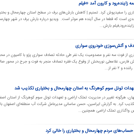
زاینده‌رود و کارون آمد +فیلم
اری را سفیدپوش کرد. تسنیم | کاهش بارش‌های برف در سطح استان چهارمحال و بختی
 است که قطعا در سال آینده هم موثر است. ویدیو درباره بارش برف در شهر چهارمح
نده‌رود,فیلم بارش...
اری از فوت سه نفر و مصدومیت یک نفر طی حادثه تصادف سواری پژو با کامیون در محو
ارش فارس، غلامعلی نوربخش از وقوع یک فقره تصادف منجر به فوت و جرح در محور صا
۲ نفر از...
عهدات تونل سوم کوهرنگ به استان چهارمحال و بختیاری تکذیب شد
ان، هرگونه تغییر در مدیریت تملک اراضی و تعهدات تونل سوم کوهرنگ از استان اصف
تکذیب کرد. به گزارش ایراسین، حسن ساسانی مدیرعامل شرکت آب منطقه‌ای اصفهان با
 واگذاری تملک اراضی همچنین...