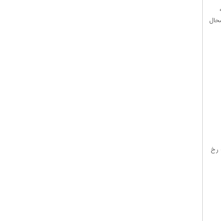
محال
ن ۲۰ تا ۲۳ این ماه است رخ