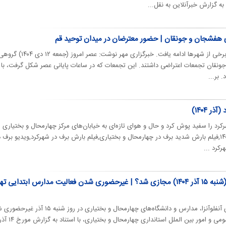
ه گزارش خبرآنلاین به نقل...
 هفشجان و جونقان | حضور معترضان در میدان توحید قم
اعتراضات ۱۴۰۴ ایران، امروز هم در برخی از شهرها ادامه یافت. خبرگزاری مهر نوشت: عصر ام
نقان تجمعات اعتراضی داشتند. این تجمعات که در ساعات پایانی عصر شکل گرفت، با
 بر...
ر ۱۴۰۴)
رد را سفید پوش کرد و حال و هوای تازه‌ای به خیابان‌های مرکز چهارمحال و بختیاری
بخشید. فیلم برف شهرکرد در آذر ۱۴۰۴,فیلم بارش شدید برف در چهارمحال و بختیاری,فیلم بارش برف در شهرکرد,ویدیو برف 
کرد ...
مدارس کدام شهرها، فردا (شنبه ۱۵ آذر ۱۴۰۴) مجازی شد؟ | غیرحضوری شدن فعالیت مدارس ابتدایی 
به منظور قطع زنجیره انتقال بیماری آنفلوآنزا، مدارس و دانشگاه‌های چهارمحال و بختیاری در روز شنبه ۵
به گزارش ایسنا، به نقل از روابط عمومی و امور بین الملل استانداری چهارمحال و بختیاری، با استناد به گزار