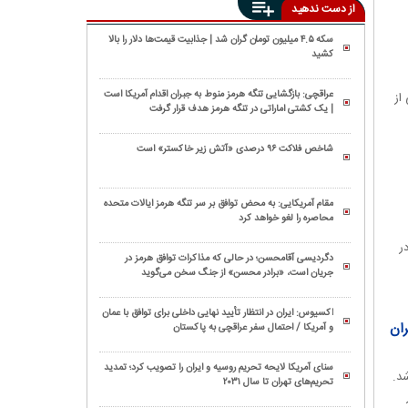
از دست ندهید
سکه ۴.۵ میلیون تومان گران شد | جذابیت قیمت‌ها دلار را بالا
کشید
عراقچی: بازگشایی تنگه هرمز منوط به جبران اقدام آمریکا است
روز (جمعه ۱۲ دی ۱۴۰۴) گروهی از
| یک کشتی اماراتی در تنگه هرمز هدف قرار گرفت
شاخص فلاکت ۹۶ درصدی «آتش زیر خاکستر» است
مقام آمریکایی: به محض توافق بر سر تنگه هرمز ایالات متحده
محاصره را لغو خواهد کرد
در
دگردیسی آقامحسن؛ در حالی که مذاکرات توافق هرمز در
جریان است، «برادر محسن» از جنگ سخن می‌گوید
اکسیوس: ایران در انتظار تأیید نهایی داخلی برای توافق با عمان
تهران
و آمریکا / احتمال سفر عراقچی به پاکستان
سنای آمریکا لایحه تحریم روسیه و ایران را تصویب کرد؛ تمدید
۱ آذر غیرحضوری شد.
تحریم‌های تهران تا سال ۲۰۳۱
ش مورخ ۱۴ آذر