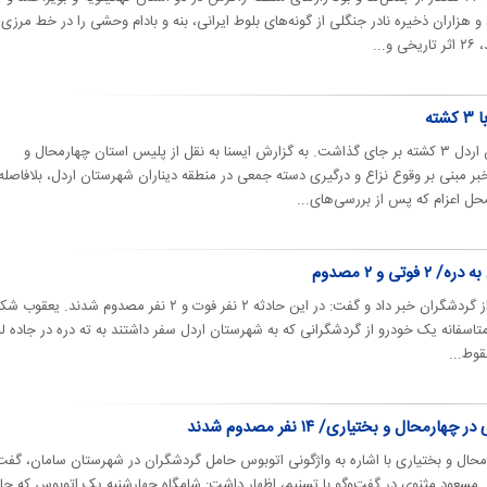
 هزاران ذخیره نادر جنگلی از گونه‌های بلوط ایرانی، بنه و بادام وحشی را در خط مرزی
...
ته
درگیری در منطقه دیناران شهرستان اردل ۳ کشته بر جای گذاشت. به گزارش ایسنا به نقل از پلیس استان چهارمحال و
ر مبنی بر وقوع نزاع و درگیری دسته جمعی در منطقه دیناران شهرستان اردل، بلافاصله
ل اعزام که پس از بررسی‌های...
ی و ۲ مصدوم
فرماندار اردل از سقوط یک خودرو از گردشگران خبر داد و گفت: در این حادثه ۲ نفر فوت و ۲ نفر مصدوم شد
متاسفانه یک خودرو از گردشگرانی که به شهرستان اردل سفر داشتند به ته دره در جاده ل
قوط...
حال و بختیاری/ ۱۴ نفر مصدوم شدند
حال و بختیاری با اشاره به واژگونی اتوبوس حامل گردشگران در شهرستان سامان، گفت
پی داشت. مسعود مثنوی در گفت‌وگو با تسنیم، اظهار داشت: شامگاه چهارشنبه یک اتوبوس که ح