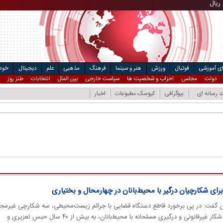
۴
ریال
مت خودرو
ال
ای آموزشی
فوتبال
ورزش
هنر و سینما
فرهنگ
مذهبی
علم
دیجیتال
خودر
دولت
مجلس
احزاب و شخصیت ها
سیاست خارجی
بین الملل
انتخابات
طنز روز
د رسانه ای
بیوگرافی
کیوسک مطبوعات
اخبار
فت: در پی برخورد قاطع دستگاه قضایی با جرائم زیست‌محیطی، سه شکارچی غیرمجاز
استان چهارمحال‌وبختیاری به دلیل شکار غیرقانونی و درگیری مسلحانه با محیط‌بانان، به بیش از ۴۰ سال حبس تعزیری و