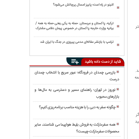
النینو در راه است؛ پاییز امسال پرچالش می‌شود؟
ترکیه، پاکستان و عربستان: حمله به یکی یعنی حمله به همه /
ر
بیانیه وزارت خارجه پاکستان در خصوص پیمان دفاعی مشترک
مکه
ترامپ با بازنشر مقاله‌ای مدعی پیروزی در جنگ با ایران شد
شاید از دست داده باشید
د.
بازرسی چمدان در فرودگاه؛ عبور سریع با انتخاب چمدان
مه
درست
سفر
ریلی
نوروز در تهران؛ راهنمای مسیر و دسترسی به مال‌ها و
شیراز
بازارهای محبوب
نکاتی
مشهد؛
که
چه
چگونه سفر به دبی را با هزینه مناسب برنامه‌ریزی کنیم؟
قبل
قطارهایی
بلیط
ر
از
در
استانبول
ید
سفر
همه سفرمارکت به فروش بلیط هواپیما می شناسند، سایر
این
و
به
محصولات سفرمارکت چیست؟
چگونه
مسیر
تجربه
شیراز
از