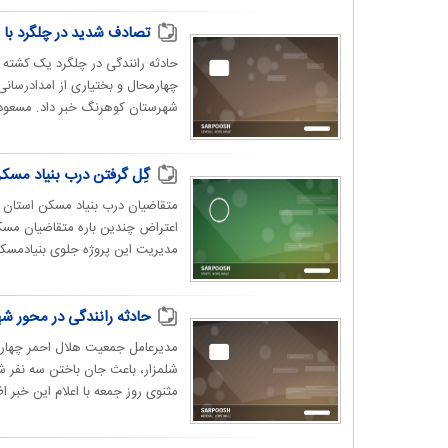
تصادف شدید در چلگرد با ۶ کشته و زخمی
حادثه رانندگی در چلگرد یک کشته
شهرستان کوهرنگ خبر داد. مسعود مث
گِل گرفتن درب بنیاد مس
متقاضیان درب بنیاد مسکن استان 
اعتراض چندین باره متقاضیان مسک
مدیریت این پروژه جلوی بنیادمسک
حادثه رانندگی در محور ش
شلمزار، باعث جان باختن سه نفر ش
مثنوی روز جمعه با اعلام این خبر اظ