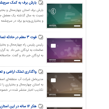
بارش برف به کمک سرچشمه 
بارش برف استان چهارمحال و بختی
نسبت به سال گذشته یک معضل جدی
و بختیاری,ویدیو برف در سرچشمه زای
فوت ۳ معلم در حادثه تصادف و آتش‌سوزی خودروی سواری
رئیس پلیس‌ راه چهارمحال و بختی
صالحات به لردگان خبر داد. به گز
به لردگان خبر داد و گفت: متاسفانه راننده و 
واگذاری تملک اراضی و ت
مدیرعامل شرکت آب منطقه‌ای اصفه
به استان چهارمحال و بختیاری را 
تکذیب اخبار منتشر شده در خصوص
هکر ۱۶ ساله در این استان حساب‌های مردم چهارمحال و بختیاری را خالی کرد