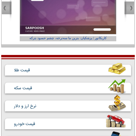
کاریکاتور | پزشکیان: بنزین ما سه‌نرخه، چشم حسود بترکه
کارتون | وا
قیمت طلا
قیمت سکه
نرخ ارز و دلار
قیمت خودرو