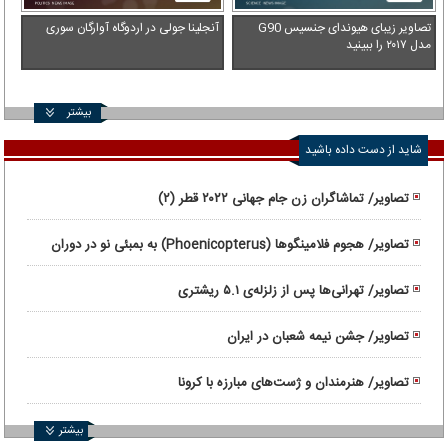
تصاویر زیبای هیوندای جنسیس G90
آنجلینا جولی در اردوگاه آوارگان سوری
مدل ۲۰۱۷ را ببینید
بیشتر
شاید از دست داده باشید
تصاویر/ تماشاگران زن جام جهانی ۲۰۲۲ قطر (۲)
تصاویر/ هجوم فلامینگوها (Phoenicopterus) به بمبئی نو در دوران
قرنطینه
تصاویر/ تهرانی‌ها پس از زلزله‌ی ۵.۱ ریشتری
تصاویر/ جشن نیمه شعبان در ایران
تصاویر/ هنرمندان و ژست‌های مبارزه با کرونا
بیشتر