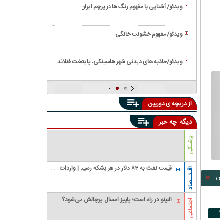
آموزش
سوخاری
ویدئو/ آشنایی با مفهوم رنگ ها در پرچم ایران
کاشت
ویدئو/
سبزی
خواص
خوردن
ویدئو/ مفهوم خشونت خانگی
بی
در
ویدئو/
نظیر
گلدان
نمایی
روغن
ویدئو/جاذبه های دیدنی شهر هلسینکی، پایتخت فنلاند
دیدنی
کنجد
ویدئو/
از
آموزش
پالایشگاه
تهیه
نفت
از دریچه ی دوربین
ناگت
مرغ
دیگه
چه خبر
پزشـکی
قیمت نفت به ۸۳ دلار در هر بشکه رسید | واردات
اقـتــصاد
ن
نفت آمریکا از عربستان صفر شد
النینو در راه است؛ پاییز امسال پرچالش می‌شود؟
اجتماعی