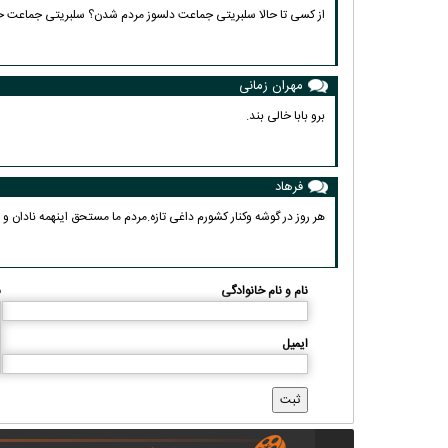
از کسی تا حالا سلبریتی جماعت دلسوز مردم شدن؟ سلبریتی جماعت خ
مهران زمانی
برو بابا خالی بند.
فرهاد
هر روز در گوشه وکنار کشورم داغی تازه.مردم ما مستحق اینهمه نادان 
نام و نام خانوادگی
ن
ایمیل
کاریکاتور | پزشکیان: بنزین ما سه‌نرخه، چشم
حسود بترکه