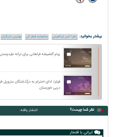
5
14
بیشتر بخوانید:
زهرا امیر ابراهیمی
جشنواره فیلم کن
بهترین بازیگران
پیام گلشیفته فراهانی برای ترانه علیدوستی
فیلم/ ادای احترام به درگذشتگان متروپل قبل
دربی خوزستان
نظر شما چیست؟
انتشار یافته:
۳
ایرانی با افتخار