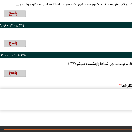
یلی کم پیش میاد که با شعور هم باشن بخصوص به لحاظ سیاسی همشون وا دادن...
پاسخ
۱۴۰۱/۳/۹ - ۲:۰۸
پاسخ
۱۴۰۱/۳/۸ - ۱۳:۱۱
و ظالم نیستند.چرا شماها بازنشسته نمیشید؟؟؟؟
پاسخ
ظر شما
*
کارتون | واکنش پزشکیان به تمجید جعفر قائم
کاریکاتور/ همنشینی شهرام دبیر
پناه؛ «جعفر ول کن!»
پنگوئن‌های قطب جنوب