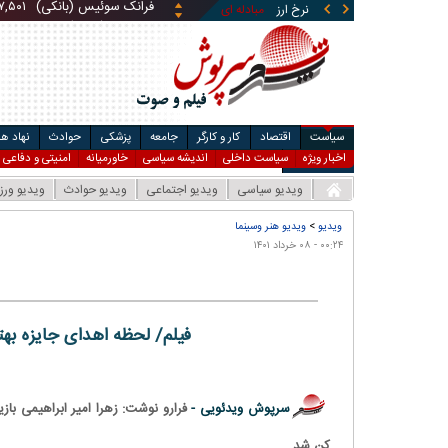
نرخ ارز
مبادله ای
قیمت طلا
لیر ترکیه (بانکی)
قیمت سکه
۱,۴۶۰
ریال
قی
یوان چین (بانکی)
۵,۸۶۹
ری
سیاست
اقتصاد
کار و کارگر
جامعه
پزشکی
حوادث
نهاد ه
اخبار ویژه
سیاست داخلی
اندیشه سیاسی
خاورمیانه
امنیتی و دفاعی
خواندنی ها
ویدیو سیاسی
ویدیو اجتماعی
ویدیو حوادث
ویدیو ور
ویدیو
>
ویدیو هنر وسینما
۰۰:۲۴ - ۰۸ خرداد ۱۴۰۱
فیلم/ لحظه اهدای جایزه بهتر
سرپوش ویدئویی -
فرارو نوشت: زهرا امیر ابراهیمی باز
کن شد.