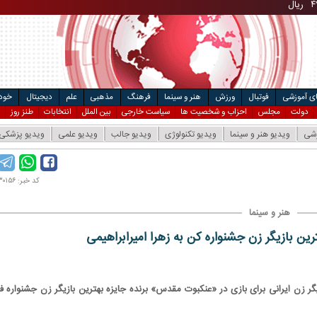
مت خودرو
ال
ای آموزشی
فوتبال
ورزش
هنر و سینما
فرهنگ
مذهبی
علم
دیجیتال
خودر
دولت
مجلس
احزاب و شخصیت ها
سیاست خارجی
بین الملل
انتخابات
طنز روز
زشی
ویدیو هنر و سینما
ویدیو تکنولوژی
ویدیو جالب
ویدیو علمی
ویدیو پزشکی
کد خبر: ۱۴۰۱۰۳۰۱۵۶
هنر و سینما
ین بازیگر زن جشنواره کن به زهرا امیرابراهیمی
یگر زن ایرانی برای بازی در «عنکبوت مقدس» برنده جایزه بهترین بازیگر زن جشنواره فی