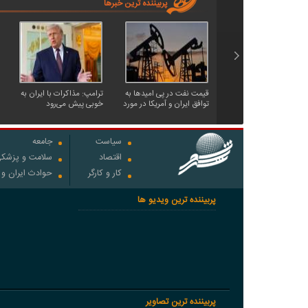
پربیننده ترین خبرها
قیمت نفت در پی امیدها به
ترامپ: مذاکرات با ایران به
توافق ایران و آمریکا در مورد
خوبی پیش می‌رود
تنگه هرمز، کاهش یافت
سیاست
جامعه
اقتصاد
سلامت و پزشک
کار و کارگر
حوادث ایران و
پربیننده ترین ویدیو ها
پربیننده ترین تصاویر