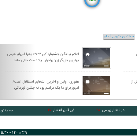
%
ساختمان متروپل آبادان
اعلام برندگان جشنواره کن ۲۰۲۲/ زهرا امیرابراهیمی
بهترین بازیگر زن؛ برادران لیلا دست خالی ماند
 از
غفوری: اولین و آخرین انتخابم استقلال است/
امروز برای ما یک مراسم بود نه جشن قهرمانی
در انتظار بررسی:
غیر قابل انتشار:
جدیدتری
۳۵
۲۸
۱۴۰۱/۳/۹ - ۱۵:۳۰