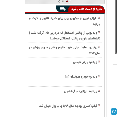
شاید از دست داده باشید
ارزان ترین و بهترین پنل برای خرید فالوور و لایک و
بازدید
واکنش
واقعی
ویدیویی از پنالتی استقلال که در دربی ۱۰۵ گرفته نشد |
مردم
کارشناسان داوری: پنالتی استقلال سوخت!
فیلم/
به
معرفی
ویدیوی
بهترین سایت برای خرید فالوور واقعی بدون ریزش در
'EV9'
دوربین
سال ۱۴۰۲
فیلم/
عجیب
مخفی
رونمایی
ترین
ویدئو/ بارش شهابی
«مرگ
از
شاسی
ویدئو/
اميد»
تویوتا
بلند
زندگینامه
درباره
کمری
ویدئو/ خودرو هیوندای آزرا
کیا
بیل
ابراهیم
۲۰۲۱
ویدئو/
موتورز
گیتس
رئیسی
(Toyota
نحوه
ویدئو/ طرز تهیه مرغ شکم پر
Camry)
استخاره
ویدئو/
با
طرز
تسبیح
فیلم/ کسری بودجه سال ۹۸ با چاپ پول جبران شد
تهیه
ویدئو/
مرغ