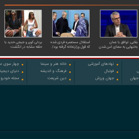
بقایی: توافق با عمان
استقلال مستعمره فردی شده
بردلی کوپر و جیجی حدید با
به‌تنهایی به معنای امن شدن
که قول وزارتخانه گرفته بود/
حلقه‌ مشابه در انگشت؛
تنگه هرمز برای کشتی‌های
رئیس‌جمهور یک بدهی
ازدواج مخفیانه بعد از ۳
عبوری نیست
انتخاباتی داشت، باشگاه را
سال نامزدی
به او داد!
نهادهای آموزشی
خانه هنر و سینما
چهار سوی عل
ی
فوتبال
فرهنگ و اندیشه
دنیای دیجیت
 جهان
جهان ورزش
دین شریعت
مجله خودرو