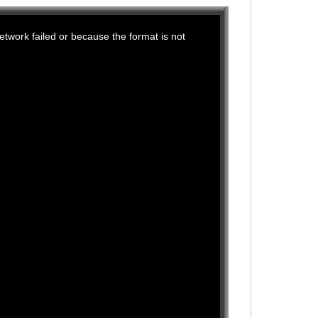
This
twork failed or because the format is not
is
a
modal
window.