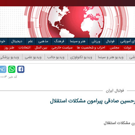
مت خودرو
ریال
۴
ریال
ال
ای آموزشی
فوتبال
ورزش
هنر و سینما
فرهنگ
مذهبی
علم
دیجیتال
خودر
دولت
مجلس
احزاب و شخصیت ها
سیاست خارجی
بین الملل
انتخابات
طنز روز
زشی
ویدیو هنر و سینما
ویدیو تکنولوژی
ویدیو جالب
ویدیو علمی
ویدیو پزشکی
کد خبر: ۹۸۱۰۰۰۰۰۳
فوتبال ایران
رحسین صادقی پیرامون مشکلات استقلال
ن مشکلات استقلال