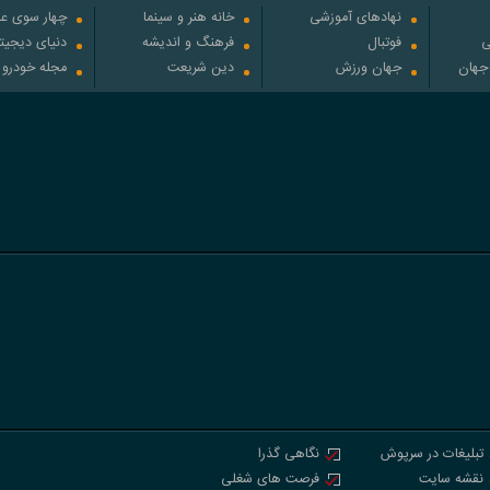
نهادهای آموزشی
خانه هنر و سینما
چهار سوی عل
ی
فوتبال
فرهنگ و اندیشه
دنیای دیجیت
 جهان
جهان ورزش
دین شریعت
مجله خودرو
تبلیغات در سرپوش
نگاهی گذرا
نقشه سایت
فرصت های شغلی