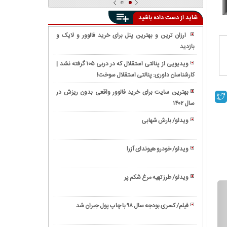
شاید از دست داده باشید
ارزان ترین و بهترین پنل برای خرید فالوور و لایک و
بازدید
واکنش
واقعی
ویدیویی از پنالتی استقلال که در دربی ۱۰۵ گرفته نشد |
مردم
کارشناسان داوری: پنالتی استقلال سوخت!
فیلم/
به
معرفی
ویدیوی
بهترین سایت برای خرید فالوور واقعی بدون ریزش در
'EV9'
دوربین
سال ۱۴۰۲
فیلم/
عجیب
مخفی
رونمایی
ترین
ویدئو/ بارش شهابی
«مرگ
از
شاسی
ویدئو/
اميد»
تویوتا
بلند
زندگینامه
درباره
کمری
ویدئو/ خودرو هیوندای آزرا
کیا
بیل
ابراهیم
۲۰۲۱
ویدئو/
موتورز
گیتس
رئیسی
(Toyota
نحوه
ویدئو/ طرز تهیه مرغ شکم پر
Camry)
استخاره
ویدئو/
با
طرز
تسبیح
فیلم/ کسری بودجه سال ۹۸ با چاپ پول جبران شد
تهیه
ویدئو/
مرغ