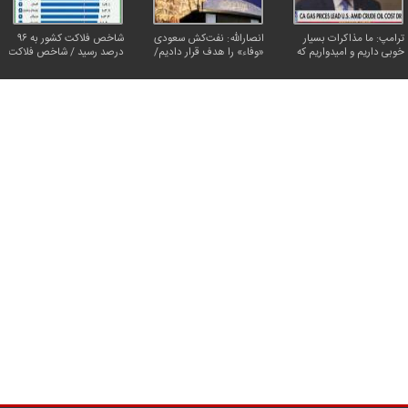
ترامپ: ما مذاکرات بسیار
انصارالله: نفت‌کش سعودی
شاخص فلاکت کشور به ۹۶
خوبی داریم و امیدواریم که
«وفاء» را هدف قرار دادیم/
درصد رسید / شاخص فلاکت
مجبور به حمله بزرگی علیه
تردد در تنگه هرمز همچنان
در ۱۹ استان از ۱۰۰ درصد
ایران نشویم
محدود است
عبور کرد؛ ایلام دوباره
صدرنشین شد
کاریکاتور | پزشکیان: بنزین ما سه‌نر
حسود بترکه