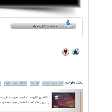
دانلود با کیفیت بالا
6
15
بیشتر بخوانید:
امیر حسین صادقی
علی ضیا
باشگاه استقلال تهران
ب
افشاگری تکان‌دهنده امیرحسین صادقی: م
بابایی باعث شد از استقلال بروم/ محمود ر
بابایی کیست؟