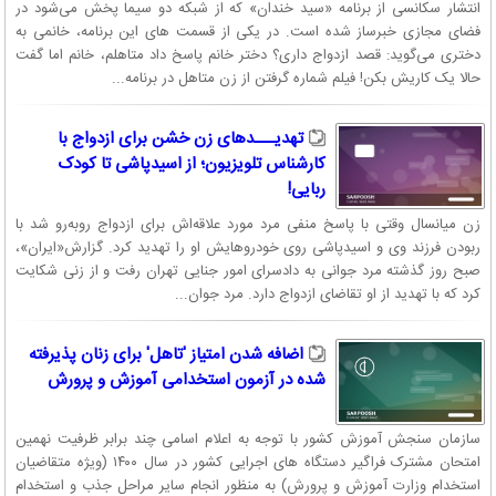
انتشار سکانسی از برنامه «سید خندان» که از شبکه دو سیما پخش می‌شود در
فضای مجازی خبرساز شده است. در یکی از قسمت های این برنامه، خانمی به
دختری می‌گوید: قصد ازدواج داری؟ دختر خانم پاسخ داد متاهلم، خانم اما گفت
حالا یک کاریش بکن! فیلم شماره گرفتن از زن متاهل در برنامه...
تهدیـــدهای زن خشن برای ازدواج با
کارشناس تلویزیون؛ از اسیدپاشی تا کودک
ربایی!
زن میانسال وقتی با پاسخ منفی مرد مورد علاقه‌اش برای ازدواج روبه‌رو شد با
ربودن فرزند وی و اسیدپاشی روی خودروهایش او را تهدید کرد. گزارش«ایران»،
صبح روز گذشته مرد جوانی به دادسرای امور جنایی تهران رفت و از زنی شکایت
کرد که با تهدید از او تقاضای ازدواج دارد. مرد جوان...
اضافه شدن امتیاز 'تاهل' برای زنان پذیرفته
شده در آزمون استخدامی آموزش و پرورش
سازمان سنجش آموزش کشور با توجه به اعلام اسامی چند برابر ظرفیت نهمین
امتحان مشترک فراگیر دستگاه های اجرایی کشور در سال ۱۴۰۰ (ویژه متقاضیان
استخدام وزارت آموزش و پرورش) به منظور انجام سایر مراحل جذب و استخدام