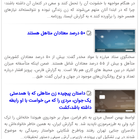
در هنگام مواجهه با خشونت آن را تحمل کنند و سعی در کتمان آن داشته باشند؛
چرا که در ابتدا آنان متهم می‌شوند که زن زندگی نبوده‌ و نتوانسته‌اند نیازهای
همسر خود را برآورده کنند.» به گزارش ایسنا، روزنامه...
۵۰ درصد معتادان متاهل هستند
سخنگوی ستاد مبارزه با مواد مخدر گفت: بیش از ۵۰ درصد معتادان کشورمان
متأهل و بیش از ۵۵ درصد معتادان شاغل هستند. ضمن اینکه متأسفانه میزان
اعتیاد در بین محیط‌ های کاری هم بالا است. به گزارش فارس، پرویز افشار درباره
تعداد و نوع روانگردان‌های موجود در جهان و ایران گفت:‌ طبق...
داستان پیچیده زن متاهلی که با همدستی
یک جوان، مردی را که می خواست با او رابطه
داشته باشد،کشت
اواسط بهمن امسال مردی به نام فرامرز، سوار بر خودروی هیوندا خانه‌اش را ترک
کرد ولی به طرزمرموزی ناپدید شد. به گزارش ایران، به همین خاطر خانواده‌اش به
دادسرای جنایی تهران رفتند وباطرح شکایتی خواستار رسیدگی به موضوع
شدند.در پی تشکیل این پرونده، بازپرس آرش سیفی دستور تحقیقات...