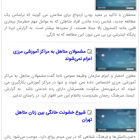
محققان با تاکید بر مفید بودن ازدواج برای سلامتی می گویند که براساس یک
مطالعه جدید، شانس زنده ماندن افراد متاهلی که به عوامل مهم خطرساز بیماری
قلبی مانند کلسترول بالا مبتلا هستند، از مجردها بیشتر است. به گزارش ایرنا از
پایگاه اینترنتی بی.بی.سی نیوز، این مطالعه که به تازگی...
مشمولان متاهل به مراکز آموزشی مرزی
اعزام نمی‌شوند
معاون احضار و اعزام سازمان وظیفه عمومی ناجا گفت:مشمولان متاهل به مراکز
آموزشی مرزی اختصاص داده نمی شوند و تنها در مراکز آموزشی بکارگیری می
شوند که درشهرمحل سکونت همسرشان دارای رده خدمتی باشد به گزارش
ایسنا، سرهنگ رحمان علیدوست بااعلام این خبر اظهار کرد: در راستای تدابیر...
شیوع خشونت خانگی بین زنان متاهل
تهران
«ضرب‌المثل‌ها و فرهنگ شفاهی که در بین مردم رواج دارد، موجب می‌شود زنان