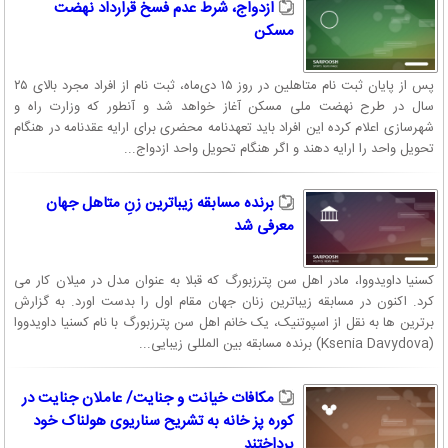
ازدواج، شرط عدم فسخ قرارداد نهضت
مسکن
پس از پایان ثبت نام متاهلین در روز ۱۵ دی‌ماه، ثبت نام از افراد مجرد بالای ۲۵
سال در طرح نهضت ملی مسکن آغاز خواهد شد و آنطور که وزارت راه و
شهرسازی اعلام کرده این افراد باید تعهدنامه محضری برای ارایه عقدنامه در هنگام
تحویل واحد را ارایه دهند و اگر هنگام تحویل واحد ازدواج...
برنده مسابقه زیباترین زنِ متاهل جهان
معرفی شد
کسنیا داویدووا، مادر اهل سن پترزبورگ که قبلا به عنوان مدل در میلان کار می
کرد. اکنون در مسابقه زیباترین زنان جهان مقام اول را بدست اورد. به گزارش
برترین ها به نقل از اسپوتنیک، یک خانم اهل سن پترزبورگ با نام کسنیا داویدووا
(Ksenia Davydova) برنده مسابقه بین المللی زیبایی...
مکافات خیانت و جنایت/ عاملان جنایت در
کوره پز خانه به تشریح سناریوی هولناک خود
پرداختند