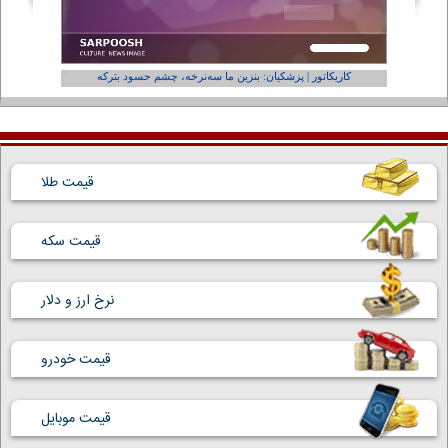
کاریکاتور | پزشکیان: بنزین ما سه‌نرخه، چشم حسود بترکه
کارتون | و
قیمت طلا
قیمت سکه
نرخ ارز و دلار
قیمت خودرو
قیمت موبایل