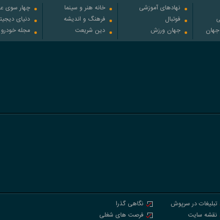
نهادهای آموزشی
خانه هنر و سینما
چهار سوی عل
ی
فوتبال
فرهنگ و اندیشه
دنیای دیجیت
 جهان
جهان ورزش
دین شریعت
مجله خودرو
تبلیغات در سرپوش
نگاهی گذرا
نقشه سایت
فرصت های شغلی