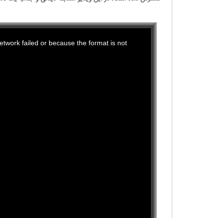
This
twork failed or because the format is not
is
a
modal
window.