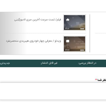
فیلم/ تست سرعت آخرین سری لامبورگینی
ویدئو / معرفی چهار خودروی هیبریدی منحصربفرد
در انتظار بررسی:
غیر قابل انتشار:
جدیدتری
۰
۰
ظر شما
*