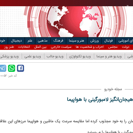
ریال
مت خودرو
۴
ریال
ال
ای آموزشی
فوتبال
ورزش
هنر و سینما
فرهنگ
مذهبی
علم
دیجیتال
خودر
دولت
مجلس
احزاب و شخصیت ها
سیاست خارجی
بین الملل
انتخابات
طنز روز
زشی
ویدیو هنر و سینما
ویدیو تکنولوژی
ویدیو جالب
ویدیو علمی
ویدیو پزشکی
کد خبر: ۹۹۰۸۰۰۰۵۲
مجله خودرو
جان‌انگیز لامبورگینی با هواپیما
 را به خود مجذوب کرده اما مقایسه سرعت یک ماشین و هواپیما مرزهای این علاقه 
ینی با هواپیما را می‌ببینید.