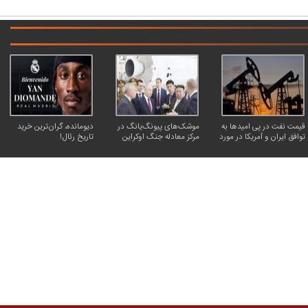
قیمت نفت در پی امیدها به
موشک‌های پیونگ‌یانگ در
دیومانده، گران‌ترین خرید
توافق ایران و آمریکا در مورد
مرکز معادله جنگ اوکراین
تاریخ رئال!
تنگه هرمز، کاهش یافت
کاریکاتور | پزشکیان: بنزین ما سه‌نرخه، چشم
کارتون | واکنش پزشکیان به تمجید جع
حسود بترکه
پناه؛ «جعفر ول کن!»