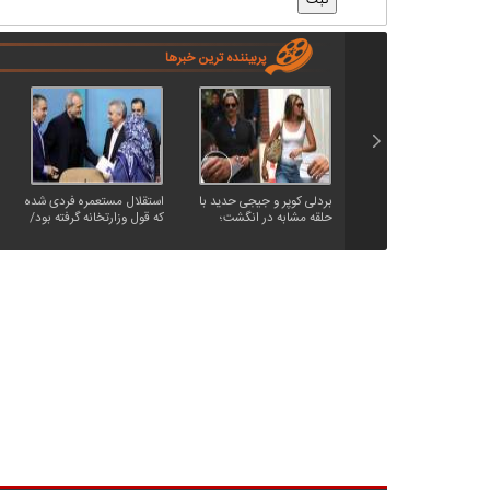
پربیننده ترین خبرها
بردلی کوپر و جیجی حدید با
استقلال مستعمره فردی شده
حلقه‌ مشابه در انگشت؛
که قول وزارتخانه گرفته بود/
ازدواج مخفیانه بعد از ۳
رئیس‌جمهور یک بدهی
سال نامزدی
انتخاباتی داشت، باشگاه را
به او داد!