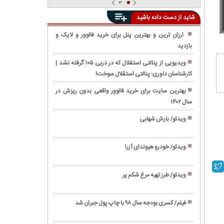
شاید از دست داده باشید
ارزان ترین و بهترین پنل برای خرید فالوور و لایک و
بازدید
واکنش
واقعی
ویدیویی از پنالتی استقلال که در دربی ۱۰۵ گرفته نشد |
مردم
کارشناسان داوری: پنالتی استقلال سوخت!
فیلم/
به
معرفی
ویدیوی
بهترین سایت برای خرید فالوور واقعی بدون ریزش در
'EV9'
دوربین
سال ۱۴۰۲
فیلم/
عجیب
مخفی
رونمایی
ترین
ویدئو/ بارش شهابی
«مرگ
از
شاسی
ویدئو/
اميد»
تویوتا
بلند
زندگینامه
درباره
کمری
ویدئو/ خودرو هیوندای آزرا
کیا
بیل
ابراهیم
۲۰۲۱
ویدئو/
موتورز
گیتس
رئیسی
(Toyota
نحوه
ویدئو/ طرز تهیه مرغ شکم پر
Camry)
استخاره
ویدئو/
با
طرز
تسبیح
فیلم/ کسری بودجه سال ۹۸ با چاپ پول جبران شد
تهیه
ویدئو/
مرغ