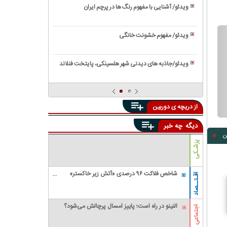
آموزش
سوخاری
ویدئو/ آشنایی با مفهوم رنگ ها در پرچم ایران
کاشت
ویدئو/
سبزی
خواص
خوردن
ویدئو/ مفهوم خشونت خانگی
بی
در
ویدئو/
نظیر
گلدان
نمایی
روغن
ویدئو/جاذبه های دیدنی شهر هلسینکی، پایتخت فنلاند
دیدنی
کنجد
ویدئو/
از
آموزش
پالایشگاه
تهیه
نفت
از دریچه ی دوربین
ناگت
مرغ
دیگه
چه خبر
ن
پزشـکی
شاخص فلاکت ۹۶ درصدی «آتش زیر خاکستر»
اقـتــصاد
است
النینو در راه است؛ پاییز امسال پرچالش می‌شود؟
اجتماعی