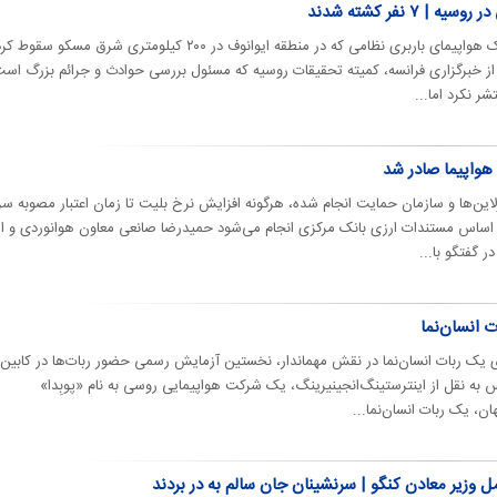
۷ نفر کشته شدند
روسیه اعلام کرد: تمام سرنشینان یک هواپیمای باربری نظامی که در منطقه ایوانوف در ۲۰۰ کیلومتری شرق مسکو سقوط
ل از خبرگزاری فرانسه، کمیته تحقیقات روسیه که مسئول بررسی حوادث و جرائم بزرگ است
ر نکرد اما...
هواپیما صادر شد
ین‌ها و سازمان حمایت انجام شده، هرگونه افزایش نرخ بلیت تا زمان اعتبار مصوبه سر
 بر اساس مستندات ارزی بانک مرکزی انجام می‌شود حمیدرضا صانعی معاون هوانوردی و ا
ر گفتگو با...
ت انسان‌نما
یری یک ربات انسان‌نما در نقش مهماندار، نخستین آزمایش رسمی حضور ربات‌ها در کابین
رس به نقل از اینترستینگ‌انجینیرینگ، یک شرکت هواپیمایی روسی به نام «پوبِدا»
 وزیر معادن کنگو | سرنشینان جان سالم به در بردند