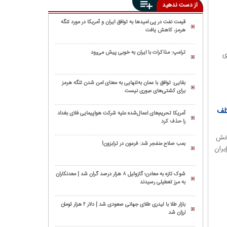
از دست ندهید
قیمت نفت در پی امیدها به توافق ایران و آمریکا در مورد تنگه
هرمز، کاهش یافت
ترامپ: مذاکرات با ایران به خوبی پیش می‌رود
ای
بقایی: توافق با عمان به‌تنهایی به معنای امن شدن تنگه هرمز
برای کشتی‌های عبوری نیست
تلف
آمریکا تحریم‌های اعمال‌شده علیه شرکت هواپیمایی فلای بغداد
را حذف کرد
پخش
بمب صلاح منفجر شد: فرعون در ترابزون!
يران
شوک تازه به معادن؛ گازوئیل ۸ هزار درصد گران شد | معدنکاران
به مرز تعطیلی رسیدند
بازار طلا با لیدری طلای جهانی صعودی شد | دلار ۲ هزار تومان
ارزان شد