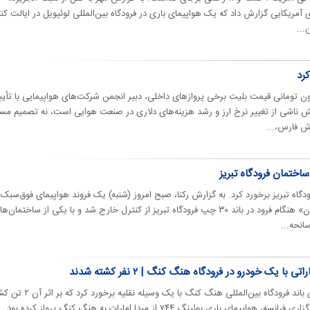
ای آمریکایی گزارش داد که یک هواپیمای باری در فرودگاه بین‌المللی لوئیویل در ایالت کن
...
کرد
نتشار خبر افزایش تا ۶ میلیون تومانی قیمت بلیت برخی پروازهای داخلی، دبیر انجمن شرکت‌های هواپیمایی با تأی
زایش ناشی از تغییر نرخ ارز و رشد هزینه‌های دلاری در صنعت هوایی است، نه تصمیم مس
رش فارس،...
اختمان فرودگاه تبریز
اه تبریز برخورد کرد. به گزارش رکنا، صبح امروز (شنبه) یک فروند هواپیمای فوق‌سبک
متعلق به شرکت «شاهین بال آسمان» هنگام فرود در باند ۳۰ چپ فرودگاه تبریز از کنترل خارج شد و با یکی از ساختمان‌
انحه...
ا یک خودرو در فرودگاه هنگ کنگ | ۲ نفر کشته شدند
یک هواپیمای باری هنگام فرود روی باند فرودگاه بین‌المللی هنگ کنگ با یک وسیله نقلی
شدند. به گزارش ایرنا به نقل از خبرگزاری فرانسه، هواپیمای باری بوئینگ ۷۴۴ از مبدا امارات به هنگ کنگ پرواز کرده بود.