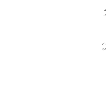
فوری
–
 کرد،
قیمت
،
عالی
در
لنتام!
ان
مور