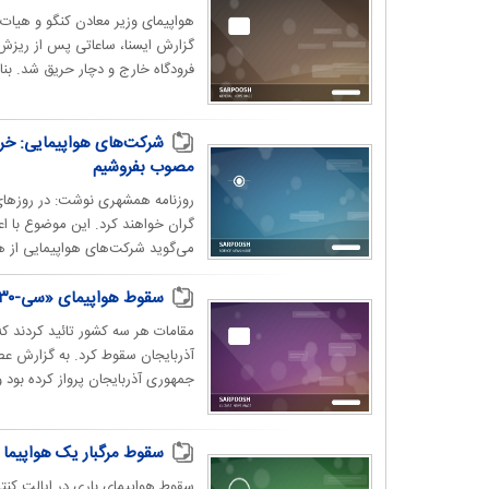
هواپیمای وزیر معادن کنگو و هیات 
گزارش ایسنا، ساعاتی پس از ریزش م
فرودگاه خارج و دچار حریق شد. بنا ب
شرکت‌های هواپیمایی: خرج 
مصوب بفروشیم
گران خواهند کرد. این موضوع با 
می‌گوید شرکت‌های هواپیمایی از هر
سقوط هواپیمای «سی-۱۳۰» ارتش ترکیه در گرجستان | همه ۲۰ خدمه نظامی کشته شدند
مقامات هر سه کشور تائید کردند ک
جمهوری آذربایجان پرواز کرده بود و 
سقوط مرگبار یک هواپیما در آمریکا | 