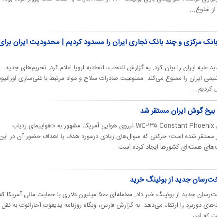
ز شلوغ‌...
ی بانک مرکزی و چند بانک‌ تجاری ایران را مسدود کردیم | محدودیت ایران برای
ید علیه ایران را بیان کرد. به گزارش انتخاب، اتحادیه اروپا اعلام کرد: تحریم‌های جدید،
می ایران را ممنوع می‌کند. ممنوعیت صادرات سلاح و مواد مرتبط با غنی‌سازی اورانیوم
 کردیم...
 بیخ گوش ایران مستقر شد
در روزهای اخیر هواپیمای شناسایی WC-۱۳۵ Constant Phoenix نیروی هوایی آمریکا، مشهور به «هواپیمای ردیاب
snif، در کشور قطر مستقر شده است؛ حرکتی که سوال‌های زیادی درمورد هدف یا اهداف حضور آن در این
‌های هسته‌ای کشورها ایجاد کرده است...
ت‌رسان جدید از بوئینگ خرید
اسرائیل از خرید دو هواپیمای سوخت‌رسان جدید از بوئینگ خبر داد. معامله‌ای ۵۰۰ میلیون دلاری با حمایت مالی آمریکا ک
‌های دوربرد را ارتقاء می‌دهد. به گزارش فارس، وبگاه روزنامه یدیعوت آحارانوت به نقل ا
 که این...