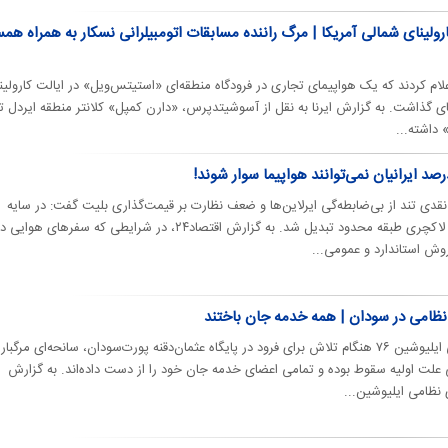
رولینای شمالی آمریکا | مرگ راننده مسابقات اتومبیلرانی نسکار به همراه همس
ام کردند که یک هواپیمای تجاری در فرودگاه منطقه‌ای «استیتس‌ویل» در ایالت کارولین
 گذاشت. به گزارش ایرنا به نقل از آسوشیتدپرس، «دارن کمپل» کلانتر منطقه ایردل تا
 داشته...
 تند از بی‌ضابطه‌گی ایرلاین‌ها و ضعف نظارت بر قیمت‌گذاری بلیت گفت: در سایه
رهاسازی بازار، هواپیما به سرویس لاکچری طبقه محدود تبدیل شد. به گزارش اقتصاد۲۴، در شرایطی که سفر‌های هوایی
وش استاندارد و عمومی...
نظامی در سودان | همه خدمه جان باختند
سقوط یک هواپیمای ترابری نظامی ایلیوشین ۷۶ هنگام تلاش برای فرود در پایگاه عثمان‌دقنه پورت‌سودان، سانحه‌ای مرگبا
 علت اولیه سقوط بوده و تمامی اعضای خدمه جان خود را از دست داده‌اند. به گزارش
 نظامی ایلیوشین...