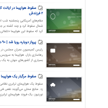
سقوط هواپیما در ایالت کا
۲ فرزندش
مقام‌های آمریکایی پنجشنبه شب اعل
شمال سقوط کرد و چند کشته بر جای
کرد که سقوط این هواپیما «تلفاتی»
پرواز دوباره رویا شد | ۹۰ درصد ایرانیان نمی‌‎توانند هواپیما سوار شوند!
رئیس کمیسیون عمران مجلس در نقدی
بسیاری از کشور‌های جهان به یک ر
سقوط مرگبار یک هواپیما 
زد. منابع محلی می‌گویند نقص فنی
نورنیوز، یک فروند هواپیمای ترابری