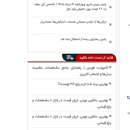
پایان بورس امروز چهارشنبه ۱۴ مرداد ۱۴۰۵ / شاخص کل سقف
زد؛ ۶.۲ همت پول حقیقی وارد بازار
ایرانی‌ها از ترامپ عصبانی هستند، اسرائیلی‌ها عصبانی‌تر
رامین رضاییان رسما از استقلال جدا شد
شاید از دست داده باشید
کامیونت فورس | راهنمای جامع مشخصات، مقایسه
مدل‌ها و انتخاب کاربری
مزایدات
خودرو
بهترین برند لنت ترمز پژو ۲۰۶ چیست؟
در
راهنمای
مشهد؛
جامع
فرصتی
بهترین ماشین چینی ارزان قیمت در بازار + مشخصات و
انتخاب،
طلایی
رنج قیمتی
ثبت
تعویض
برای
نام
وش، صادرات و تهاتر یا معاوضه نفت با فرآورده‌های نفتی ۱۳۰
و
بهترین ماشین چینی ارزان قیمت در بازار + مشخصات و
خریداران
مدیران
نگهداری
رنج قیمتی
چطور
خودرو
خودرو
روغن
با