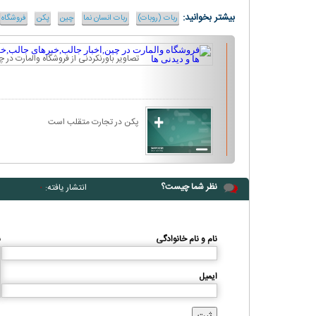
بیشتر بخوانید:
ربات (روبات)
ربات انسان نما
چین
پکن
فروشگاه
تصاویر باورنکردنی از فروشگاه والمارت در 
پکن در تجارت متقلب است
نظر شما چیست؟
انتشار یافته:
۰
نام و نام خانوادگی
ن
ایمیل