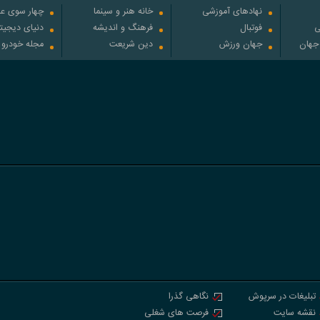
نهادهای آموزشی
خانه هنر و سینما
چهار سوی عل
ی
فوتبال
فرهنگ و اندیشه
دنیای دیجیت
 جهان
جهان ورزش
دین شریعت
مجله خودرو
تبلیغات در سرپوش
نگاهی گذرا
نقشه سایت
فرصت های شغلی