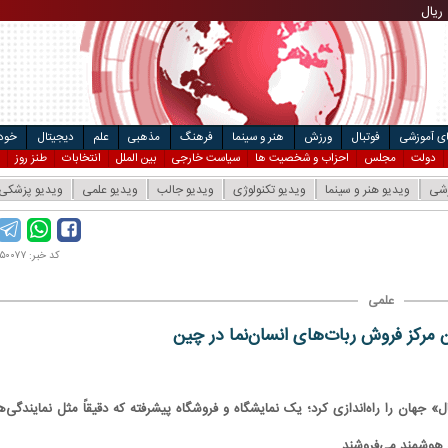
ریال
مت خودرو
۴
ریال
ال
ای آموزشی
فوتبال
ورزش
هنر و سینما
فرهنگ
مذهبی
علم
دیجیتال
خودر
دولت
مجلس
احزاب و شخصیت ها
سیاست خارجی
بین الملل
انتخابات
طنز روز
زشی
ویدیو هنر و سینما
ویدیو تکنولوژی
ویدیو جالب
ویدیو علمی
ویدیو پزشکی
کد خبر: ۱۴۰۴۰۵۰۰۷۷
علمی
ش ربات‎‌های انسان‌نما در چین
» جهان را راه‌اندازی کرد؛ یک نمایشگاه و فروشگاه پیشرفته که دقیقاً مثل نمایندگی‌ه
 و هوشمند می‌فروشند.