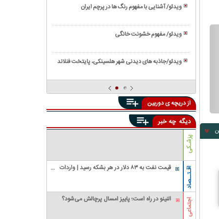
آموزش
سوخاری
ویدئو/ آشنایی با مفهوم رنگ ها در پرچم ایران
کاشت
ویدئو/
سبزی
خواص
خوردن
ویدئو/ مفهوم خشونت خانگی
بی
در
ویدئو/
نظیر
گلدان
نمایی
روغن
ویدئو/جاذبه های دیدنی شهر هلسینکی، پایتخت فنلاند
دیدنی
کنجد
ویدئو/
از
آموزش
پالایشگاه
تهیه
نفت
از دریچه ی دوربین
ناگت
مرغ
دیگه
چه خبر
ن
پزشـکی
قیمت نفت به ۸۳ دلار در هر بشکه رسید | واردات
اقـتــصاد
نفت آمریکا از عربستان صفر شد
النینو در راه است؛ پاییز امسال پرچالش می‌شود؟
اجتماعی