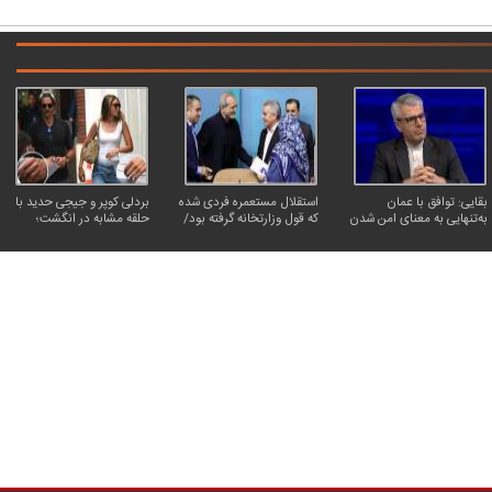
بقایی: توافق با عمان
استقلال مستعمره فردی شده
بردلی کوپر و جیجی حدید با
به‌تنهایی به معنای امن شدن
که قول وزارتخانه گرفته بود/
حلقه‌ مشابه در انگشت؛
تنگه هرمز برای کشتی‌های
رئیس‌جمهور یک بدهی
ازدواج مخفیانه بعد از ۳
عبوری نیست
انتخاباتی داشت، باشگاه را
سال نامزدی
به او داد!
کاریکاتور | پزشکیان: بنزین ما سه‌نرخه، چشم
کارتون | واکنش پزشکیان به تمجید جع
حسود بترکه
پناه؛ «جعفر ول کن!»