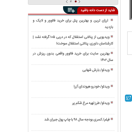
شاید از دست داده باشید
ارزان ترین و بهترین پنل برای خرید فالوور و لایک و
بازدید
واکنش
واقعی
ویدیویی از پنالتی استقلال که در دربی ۱۰۵ گرفته نشد |
مردم
کارشناسان داوری: پنالتی استقلال سوخت!
فیلم/
به
معرفی
ویدیوی
بهترین سایت برای خرید فالوور واقعی بدون ریزش در
'EV9'
دوربین
سال ۱۴۰۲
فیلم/
عجیب
مخفی
رونمایی
ترین
ویدئو/ بارش شهابی
«مرگ
از
شاسی
ویدئو/
اميد»
تویوتا
بلند
زندگینامه
درباره
کمری
ویدئو/ خودرو هیوندای آزرا
کیا
بیل
ابراهیم
۲۰۲۱
ویدئو/
موتورز
گیتس
رئیسی
(Toyota
نحوه
ویدئو/ طرز تهیه مرغ شکم پر
Camry)
استخاره
ویدئو/
با
طرز
تسبیح
فیلم/ کسری بودجه سال ۹۸ با چاپ پول جبران شد
تهیه
ویدئو/
مرغ