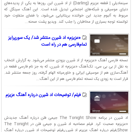
سینمادیلی | قطعه عزیزم (Darling) از اد شیرن این روزها به یکی از پدیده‌های
دنیای موسیقی و شبکه‌های اجتماعی تبدیل شده است. این آهنگ سینگل‌ که
مربوط به آلبوم جدید این خواننده بریتانیایی می‌شود، با فضای متفاوت خود
توانسته توجه بسیاری از مخاطبان را جلب کند. ویدیو پشت صحنه...
«عزیزم» اد شیرن منتشر شد/ یک سورپرایز
تمام‌فارسی هم در راه است
نسخه فارسی آهنگ «عزیزم» از اد شیرن بزودی منتشر می‌شود. به گزارش انتخاب
به نقل از بی بی سی، تک‌آهنگ «عزیزم» اد شیرن، که به جز نام فارسی قطعه در
آهنگ‌سازی هم از موسیقی ایرانی و خاورمیانه الهام گرفته، روز جمعه منتشر شد.
قرار است به زودی یک نسخه تمام فارسی هم از این آهنگ...
فیلم/ توضیحات اد شیرن درباره آهنگ عزیزم
اد شیرن در برنامه The Tonight Show جیمی فلن درباره آهنگ جدیدش
«عزیزم» صحبت کرد. فیلم مصاحبه اد شیرن و جیمی فلن در The Tonight
Show,فیلم درباره اهنگ عزیزم اد شیرن,فیلم توضیحات اد شیرن درباره آهنگ