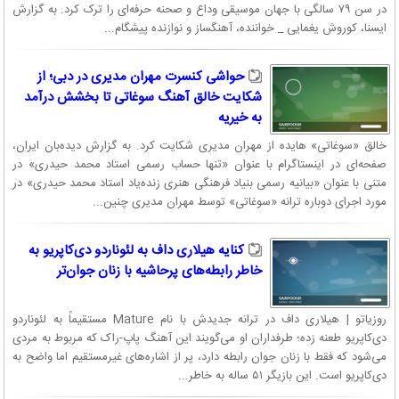
در سن ۷۹ سالگی با جهان موسیقی وداع و صحنه حرفه‌ای را ترک کرد. به گزارش
ایسنا، کوروش یغمایی _ خواننده، آهنگساز و نوازنده پیشگام...
حواشی کنسرت مهران مدیری در دبی؛ از
شکایت خالق آهنگ سوغاتی تا بخشش درآمد
به خیریه
خالق «سوغاتی» هایده از مهران مدیری شکایت کرد. به گزارش دیده‌بان ایران،
صفحه‌ای در اینستاگرام با عنوان «تنها حساب رسمی استاد محمد حیدری» در
متنی با عنوان «بیانیه رسمی بنیاد فرهنگی هنری زنده‌یاد استاد محمد حیدری» در
مورد اجرای دوباره ترانه «سوغاتی» توسط مهران مدیری چنین...
کنایه هیلاری داف به لئوناردو دی‌کاپریو به
خاطر رابطه‌های پرحاشیه با زنان جوان‌تر
روزیاتو | هیلاری داف در ترانه‌ جدیدش با نام Mature مستقیماً به لئوناردو
دی‌کاپریو طعنه زده؛ طرفداران او می‌گویند این آهنگ پاپ-راک که مربوط به مردی
می‌شود که فقط با زنان جوان رابطه دارد، پر از اشاره‌های غیرمستقیم اما واضح به
دی‌کاپریو است. این بازیگر ۵۱ ساله به خاطر...