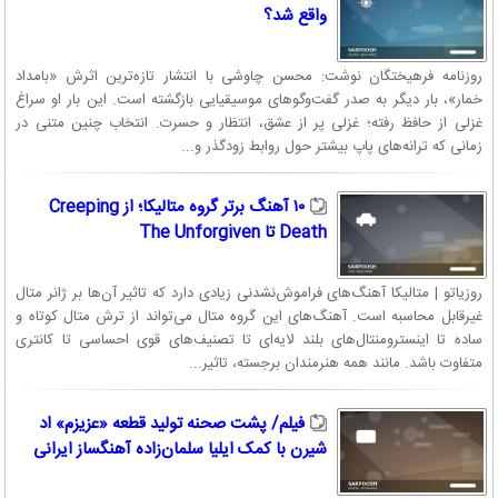
واقع شد؟
روزنامه فرهیختگان نوشت: محسن چاوشی با انتشار تازه‌ترین اثرش «بامداد
خمار»، بار دیگر به صدر گفت‌وگوهای موسیقیایی بازگشته است. این بار او سراغ
غزلی از حافظ رفته؛ غزلی پر از عشق، انتظار و حسرت. انتخاب چنین متنی در
زمانی که ترانه‌های پاپ بیشتر حول روابط زودگذر و...
۱۰ آهنگ برتر گروه متالیکا؛ از Creeping
Death تا The Unforgiven
روزیاتو | متالیکا آهنگ‌های فراموش‌نشدنی زیادی دارد که تاثیر آن‌ها بر ژانر متال
غیرقابل محاسبه است. آهنگ‌های این گروه متال می‌تواند از ترش متال کوتاه و
ساده تا اینسترومنتال‌های بلند لایه‌ای تا تصنیف‌های قوی احساسی تا کانتری
متفاوت باشد. مانند همه هنرمندان برجسته، تاثیر...
فیلم/ پشت‌‌ صحنه تولید قطعه «عزیزم» اد
شیرن با کمک ایلیا سلمان‌‌زاده آهنگساز ایرانی