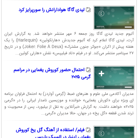
لیدی گاگا هوادارانش را سورپرایز کرد
آلبوم جدید لیدی گاگا روز جمعه ۶ مهر منتشر خواهد شد. به گزارش ایران
آرت، لیدی گاگا اعلام کرد که آلبوم جدیدش «هارلکوئین» (Harlequin) را یک
هفته پیش از اکران «جوکر: جنون مشترک» (Joker: Folie À Deux) و در تاریخ
۲۷ سپتامبر منتشر می‌کند. او در فیلم «تاد فیلیپس» نقش «هارلی کوئین...
احتمال حضور کوروش یغمایی در مراسم
گرمی ۲۰۲۵
مدیران آکادمی ملی علوم و هنرهای ضبط (گِرَمی آواردز) به احتمال فراوان برنامه
ای ویژه برای «کورش یغمایی» خواننده و موزیسین نامدار ایرانی را در «گرمی
۲۰۲۵» خواهند داشت. به گزارش خبرآنلاین به نقل از بیلبورد، پس از محبوبیت و
ترند شدن قطعه «گل یخ» در جهان، حالا مدیران «گرمی...
فیلم/ استفاده از آهنگ گل یخ کوروش
یغمایی اینبار در المپیک پاریس