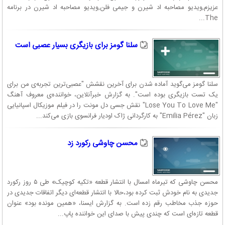
عزیزم,ویدیو مصاحبه اد شیرن و جیمی فلن,ویدیو مصاحبه اد شیرن در برنامه
The...
سلنا گومز برای بازیگری بسیار عصبی است
سلنا گومز می‌گوید آماده شدن برای آخرین نقشش "عصبی‌ترین تجربه‌ی من برای
یک تست بازیگری بوده است". به گزارش خبرآنلاین، خواننده‌ی معروف آهنگ
"Lose You To Love Me" نقش جسی دل مونت را در فیلم موزیکال اسپانیایی
زبان "Emilia Pérez" به کارگردانی ژاک اودیار فرانسوی بازی می‌کند...
محسن چاوشی رکورد زد
محسن چاوشی که تیرماه امسال با انتشار قطعه «تکیه کوچیک» طی ۵ روز رکورد
جدیدی به نام خودش ثبت کرده بود،‌حالا با انتشار قطعه‌ای دیگر اتفاقات جدیدی در
حوزه جذب مخاطب رقم زده است. به گزارش ایسنا،‌ «همین مونده بود» عنوان
قطعه تازه‌ای است که چندی پیش با صدای این خواننده پاپ...