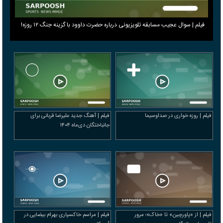
فیلم | سوال عجیب مسابقه تلویزیونی درباره حضرت داوود با گزینه جنگ ۱۲ روزه!
فیلم | روزه خواری در صداوسیما
فیلم | آهنگ جدید علیرضا قربانی برای
جانباختگان دی‌ماه ۱۴۰۴
فیلم | از «پاورچین» تا «خاک»؛ مرور
فیلم | مراسم خاکسپاری بهرام بیضایی در