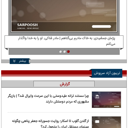
پژمان جمشیدی: ‌به خاک مادرم بی‌گناهم | مادر شاکی: او را به خدا واگذار
دی‌
می‌کنم
بیشتر
تریبون آزاد سرپوش
گزارش
چرا مستند ترانه علیدوستی با این سرعت وایرال شد؟ | بازیگر
مشهوری که مردم دوستش دارند
از گلدن گلوب تا اسکار؛ روایت جسورانه جعفر پناهی چگونه
سینمای مستقل ایران را متحول کرد؟