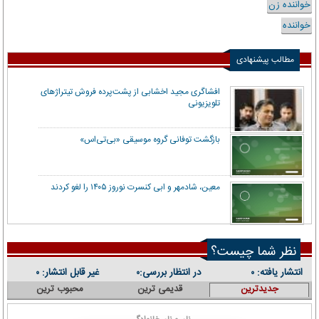
خواننده زن
خواننده
مطالب پیشنهادی
افشاگری مجید اخشابی از پشت‌پرده فروش تیتراژهای
تلویزیونی
بازگشت توفانی گروه موسیقی «بی‌تی‌اس»
معین، شادمهر و ابی کنسرت نوروز ۱۴۰۵ را لغو کردند
نظر شما چیست؟
انتشار یافته:
در انتظار بررسی:
غیر قابل انتشار:
۰
۰
۰
جدیدترین
قدیمی ترین
محبوب ترین