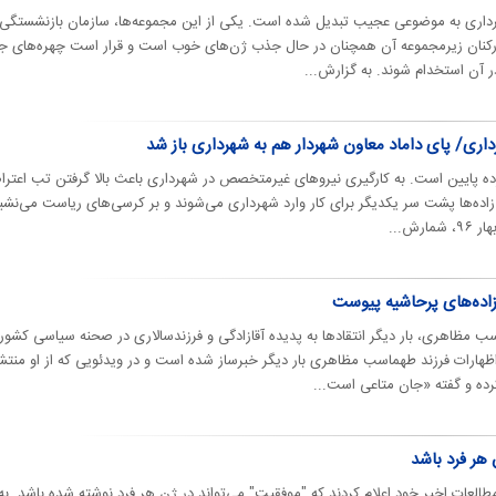
هرداری به موضوعی عجیب تبدیل شده است. یکی از این مجموعه‌ها، سازمان بازنشستگی
کنان زیرمجموعه آن همچنان در حال جذب ژن‌های خوب است و قرار است چهره‌های ج
در آن استخدام شوند. به گزارش...
اری/ پای داماد معاون شهردار هم به شهرداری باز شد
ده پایین است. به کارگیری نیروهای غیرمتخصص در شهرداری باعث بالا گرفتن تب اعترا
زاده‌ها پشت سر یکدیگر برای کار وارد شهرداری می‌شوند و بر کرسی‌های ریاست می‌نشین
رش...
زاده‌های پرحاشیه پیوست
 مظاهری، بار دیگر انتقادها به پدیده آقازادگی و فرزندسالاری در صحنه سیاسی کشور
 گرفت. به گزارش رویداد۲۴، اظهارات فرزند طهماسب مظاهری بار دیگر خبرساز شده است و در ویدئویی که از او منتش
ده و گفته «جان متاعی است...
هر فرد باشد
طالعات اخیر خود اعلام کردند که "موفقیت" می‌تواند در ژن هر فرد نوشته شده باشد. به