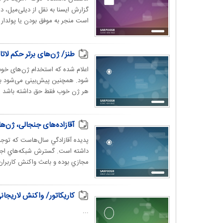
گزارش ایسنا به نقل از دیلی‌میل، 
است منجر به موفق بودن یا پولدار
طنز/ ژن‌های برتر حکم لاتا
اعلام شده که استخدام ژن‌های خوب 
شود. همچنین پیش‌بینی می‌شود به
هر ژن خوب فقط حق داشته باشد ۱۰۰ میلیون دلار ارز از کشور خارج...
آقازاده‌های جنجالی، ژن‌ه
پديده آقازادگي سال‌هاست كه توجه 
داشته است. گسترش شبكه‌هاي اجتماع
مجازي بوده و باعث واكنش كاربرا
کاریکاتور/ واکنش لاریجا
...