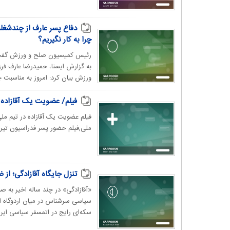
دفاع پسر عارف از چندشغل
چرا به کار نگیریم؟
رئیس کمیسیون صلح و ورزش گفت: و
به گزارش ایسنا، حمیدرضا عارف ف
ورزش بیان کرد: امروز به مناسبت چ
فیلم/ عضویت یک آقازاده د
فیلم عضویت یک آقازاده در تیم ملی
ملی,فیلم حضور پسر فدراسیون تیرا
تنزل جایگاه آقازادگی؛ ا
«آقازادگی» در چند ساله اخیر به 
سیاسی سرشناس در میان اردوگاه اص
سکه‌ای رایج در اتمسفر سیاسی ایران