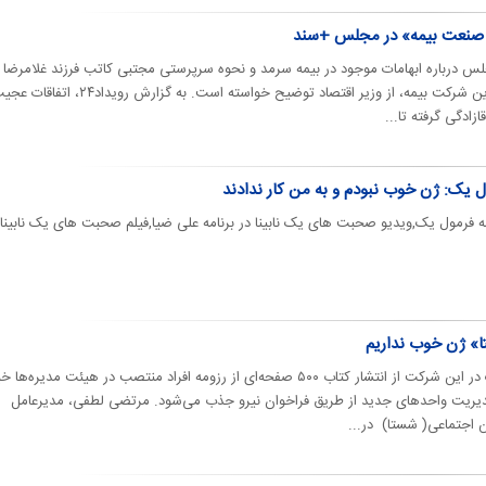
 صنعت بیمه» در مجلس +سند
س درباره ابهامات موجود در بیمه سرمد و نحوه سرپرستی مجتبی کاتب فرزند غلامرضا
کاتب و ریاست او بر هیات مدیره این شرکت بیمه، از وزیر اقتصاد توضیح خواسته است. به گزار
زادگی گرفته تا...
ول یک: ژن خوب نبودم و به من کار ندادند
ه فرمول یک,ویدیو صحبت های یک نابینا در برنامه علی ضیا,فیلم صحبت های یک نابینا 
ا» ژن خوب نداریم
مدیرعامل شستا با دفاع از انتصابات در این شرکت از انتشار کتاب ۵۰۰ صفحه‌ای از رزومه افراد منتصب در هیئت مدیره‌ها 
مدیریت واحدهای جدید از طریق فراخوان نیرو جذب می‌شود. مرتضی لطفی، مدیرعامل
 اجتماعی( شستا) در...