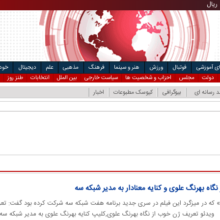
۴
ریال
مت خودرو
ال
ای آموزشی
فوتبال
ورزش
هنر و سینما
فرهنگ
مذهبی
علم
دیجیتال
خودر
دولت
مجلس
احزاب و شخصیت ها
سیاست خارجی
بین الملل
انتخابات
طنز روز
د رسانه ای
بیوگرافی
کیوسک مطبوعات
اخبار
گاه بهرنگ علوی و کنایه معنادار به مدیر شبکه سه
» که در میزگرد این فیلم در سری جدید برنامه هفت شبکه سه شرکت کرده بود گفت: تع
! ویدئو تعریف ژن خوب از نگاه بهرنگ علوی,کلیپ کنایه بهرنگ علوی به مدیر شبکه سه