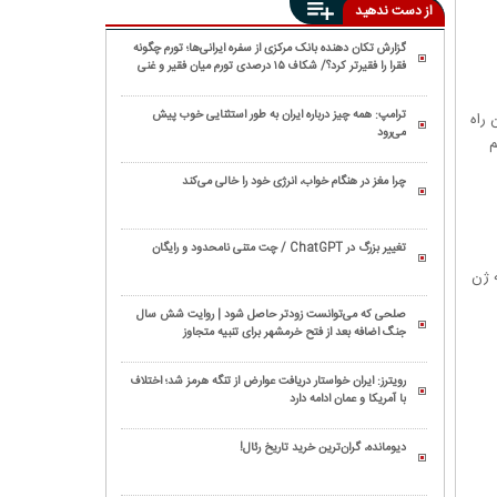
از دست ندهید
گزارش تکان‌ دهنده بانک مرکزی از سفره ایرانی‌ها؛ تورم چگونه
فقرا را فقیرتر کرد؟/ شکاف ۱۵ درصدی تورم میان فقیر و غنی
ترامپ: همه چیز درباره ایران به طور استثنایی خوب پیش
ه سینما و تلویزیون راه
می‌رود
ر فیلم
چرا مغز در هنگام خواب، انرژی خود را خالی می‌کند
تغییر بزرگ در ChatGPT / چت متنی نامحدود و رایگان
 ژن
صلحی که می‌توانست زودتر حاصل شود | روایت شش سال
جنگ اضافه بعد از فتح خرمشهر برای تنبیه متجاوز
رویترز: ایران خواستار دریافت عوارض از تنگه هرمز شد؛ اختلاف
با آمریکا و عمان ادامه دارد
دیومانده، گران‌ترین خرید تاریخ رئال!