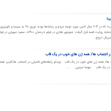
د!
پدیده آقازادگی و اصطلاح «ژن خوب» که در ۳-۲ سال اخیر، مورد توجه مردم و رسانه‌ها بوده، نوروز ۹۸ ب
یافت و در دو فیلم و یک سریال دستمایه روایت قصه قرار گرفت. منوچهر هادی در فیلم «رحمان ۱۴۰۰»، سعید سهیلی د
ریال «زوج...
 در انتصاب ها/ همه ژن های خوب در یک قاب
اب ها/ همه ژن های خوب در یک قاب. ویدئو رابطه‌های فامیلی در انتصاب ها,کلیپ همه
 در یک قاب مهسا جزینی ...