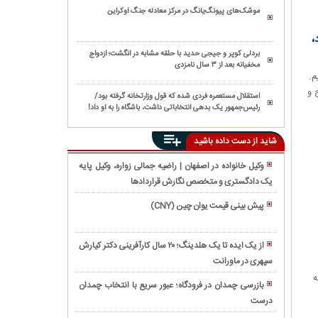
موشک‌های پیونگ‌یانگ در مرکز معادله جنگ اوکراین
،
بردلی کوپر و جیجی حدید با حلقه‌ مشابه در انگشت؛ ازدواج
مخفیانه بعد از ۳ سال نامزدی
م.
 و
استقلال مستعمره فردی شده که قول وزارتخانه گرفته بود/
رئیس‌جمهور یک بدهی انتخاباتی داشت، باشگاه را به او داد!
شاید از دست داده باشید
وکیل خانواده در اصفهان | راضیه جمالی زواره، وکیل پایه
یک دادگستری و متخصص نگارش قراردادها
فروش
ویژه
پیش بینی قیمت یوان چین (CNY)
تجهیزات
لپ
دندانپزشکی
تاپ
از یک ایده تا یک هلدینگ؛ ۲۰ سال کارآفرینی دکتر کیارش
LOQ
سپهری در ماورانت
نوروز
بخریم
در
ه
یا
بازرسی چمدان در فرودگاه؛ عبور سریع با انتخاب چمدان
تهران؛
TUF؟
درست
آموزش
راهنمای
۰