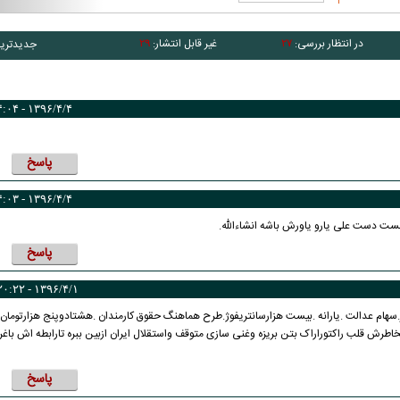
در انتظار بررسی:
غیر قابل انتشار:
جدیدتری
۲۹
۲۷
۱۳۹۶/۴/۴ - ۴:۰۴
پاسخ
۱۳۹۶/۴/۴ - ۴:۰۳
هست دست علی یارو یاورش باشه انشاءالله.
پاسخ
۱۳۹۶/۴/۱ - ۲۰:۲۲
هام عدالت .یارانه .بیست هزارسانتریفوژ.طرح هماهنگ حقوق کارمندان .هشتادوپنج هزارتومان
خاطرش قلب راکتوراراک بتن بریزه وغنی سازی متوقف واستقلال ایران ازبین ببره تارابطه اش باغ
پاسخ