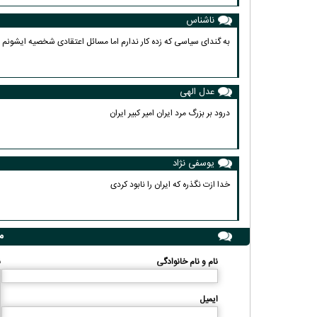
ناشناس
به گندای سیاسی که زده کار ندارم اما مسائل اعتقادی شخصیه ایشو
عدل الهی
درود بر بزرگ مرد ایران امیر کبیر ایران
یوسفی نژاد
خدا ازت نگذره که ایران را نابود کردی
م
نام و نام خانوادگی
ن
ایمیل