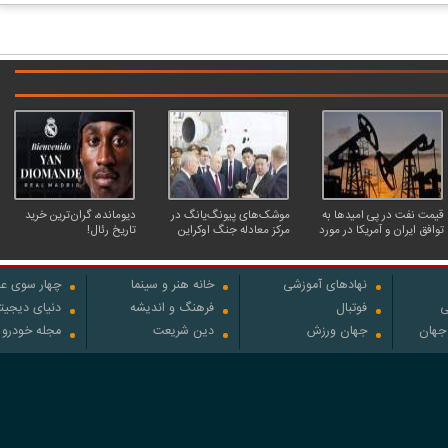
قیمت نفت در پی امیدها به
موشک‌های پیونگ‌یانگ در
دیومانده، گران‌ترین خرید
توافق ایران و آمریکا در مورد
مرکز معادله جنگ اوکراین
تاریخ رئال!
تنگه هرمز، کاهش یافت
نهادهای آموزشی
خانه هنر و سینما
چهار سوی عل
ی
فوتبال
فرهنگ و اندیشه
دنیای دیجیت
 جهان
جهان ورزش
دین شریعت
مجله خودرو