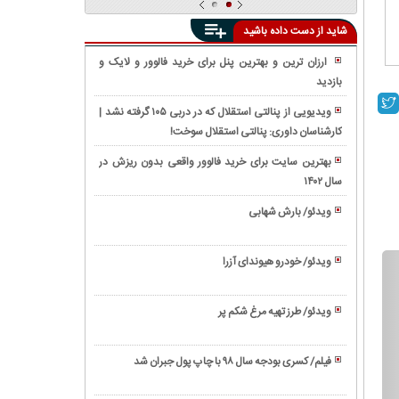
شاید از دست داده باشید
ارزان ترین و بهترین پنل برای خرید فالوور و لایک و
بازدید
واکنش
واقعی
ویدیویی از پنالتی استقلال که در دربی ۱۰۵ گرفته نشد |
مردم
کارشناسان داوری: پنالتی استقلال سوخت!
فیلم/
به
معرفی
ویدیوی
بهترین سایت برای خرید فالوور واقعی بدون ریزش در
'EV9'
دوربین
سال ۱۴۰۲
فیلم/
عجیب
مخفی
رونمایی
ترین
ویدئو/ بارش شهابی
«مرگ
از
شاسی
ویدئو/
اميد»
تویوتا
بلند
زندگینامه
درباره
کمری
ویدئو/ خودرو هیوندای آزرا
کیا
بیل
ابراهیم
۲۰۲۱
ویدئو/
موتورز
گیتس
رئیسی
(Toyota
نحوه
ویدئو/ طرز تهیه مرغ شکم پر
Camry)
استخاره
ویدئو/
با
طرز
تسبیح
فیلم/ کسری بودجه سال ۹۸ با چاپ پول جبران شد
تهیه
ویدئو/
مرغ