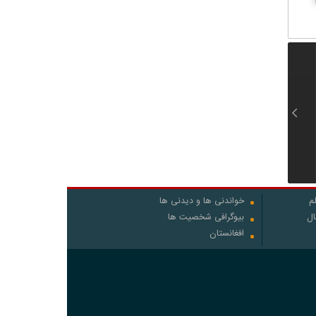
صلحی که می‌توانست زودتر
رویترز: ایران خواستار
ترامپ: مذاکرات با ایران به
حاصل شود | روایت شش
دریافت عوارض از تنگه هرمز
خوبی پیش می‌رود
سال جنگ اضافه بعد از فتح
شد؛ اختلاف با آمریکا و عمان
خرمشهر برای تنبیه متجاوز
ادامه دارد
م
خواندنی ها و دیدنی ها
ال
بیوگرافی شخصیت ها
افغانستان