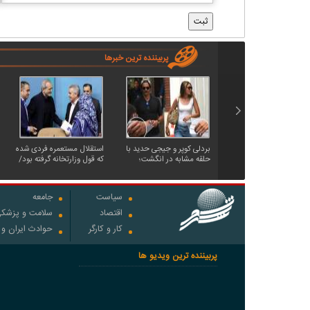
پربیننده ترین خبرها
بردلی کوپر و جیجی حدید با
استقلال مستعمره فردی شده
حلقه‌ مشابه در انگشت؛
که قول وزارتخانه گرفته بود/
ازدواج مخفیانه بعد از ۳
رئیس‌جمهور یک بدهی
سال نامزدی
انتخاباتی داشت، باشگاه را
به او داد!
سیاست
جامعه
اقتصاد
سلامت و پزشک
کار و کارگر
حوادث ایران و
پربیننده ترین ویدیو ها