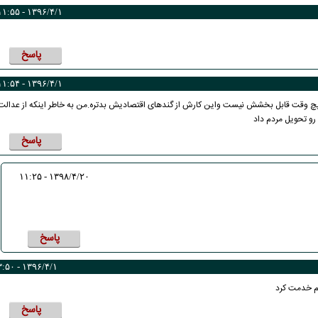
۱۳۹۶/۴/۱ - ۱۱:۵۵
پاسخ
۱۳۹۶/۴/۱ - ۱۱:۵۴
ه هیچ وقت قابل بخشش نیست واین کارش از گندهای اقتصادیش بدتره.من به خاطر اینکه از عدالت
و تحویل مردم داد
پاسخ
۱۳۹۸/۴/۲۰ - ۱۱:۲۵
پاسخ
۱۳۹۶/۴/۱ - ۳:۵۰
کاریکاتور | پزشکیان: بنزین ما سه‌نرخه، چشم
کارتون | واکنش پزشکیان به تمجید جع
م خدمت کرد
حسود بترکه
پناه؛ «جعفر ول کن!»
پاسخ