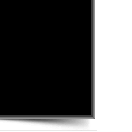
سرپوش
ویدئویی
-
This
is
a
modal
window.