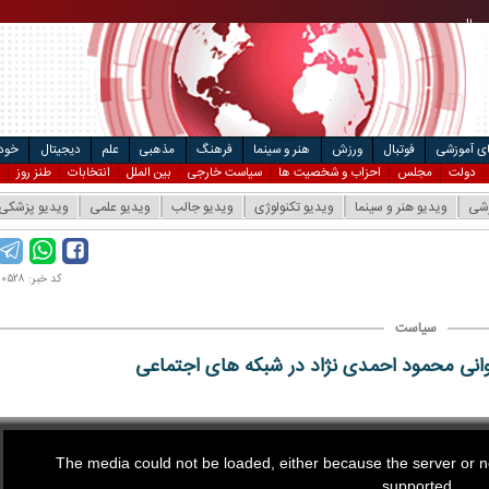
ریال
مت خودرو
۴
ریال
ال
ای آموزشی
فوتبال
ورزش
هنر و سینما
فرهنگ
مذهبی
علم
دیجیتال
خودر
دولت
مجلس
احزاب و شخصیت ها
سیاست خارجی
بین الملل
انتخابات
طنز روز
زشی
ویدیو هنر و سینما
ویدیو تکنولوژی
ویدیو جالب
ویدیو علمی
ویدیو پزشکی
کد خبر: ۹۶۰۳۰۰۵۲۸
سیاست
وانی محمود احمدی نژاد در شبکه های اجتماعی
The media could not be loaded, either because the server or ne
supported.