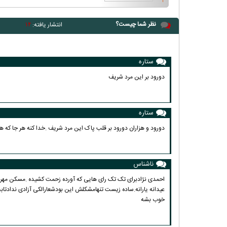
نظر شما چیست؟
انتشار یافته:
۱۴
ستاره
دورود بر این مرد شریف
ستاره
دورود و هزاران دورود بر قلب پاک این مرد شریف .خدا کنه هر جا که 
ناشناس
احمدی نژادبرای تک تک رای هایی که آورده زحمت کشیده .مسکن مهر.س
عیدانه یارانه.ساده زیست تنهامشکلش این بودشعارالکی آزادی ندادتاب
خوب بشه