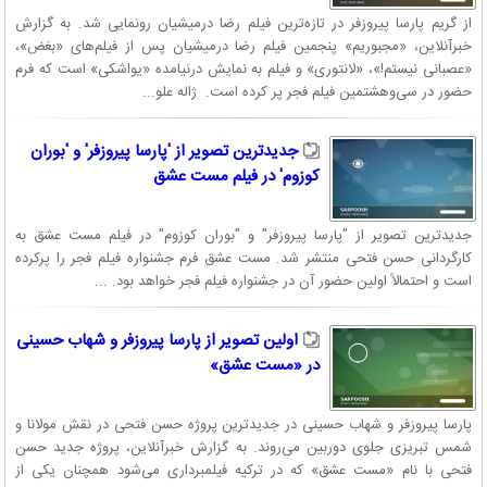
از گریم پارسا پیروزفر در تازه‌ترین فیلم رضا درمیشیان رونمایی شد. به گزارش
خبرآنلاین، «مجبوریم» پنجمین فیلم رضا درمیشیان پس از فیلم‌های «بغض»،
«عصبانی نیستم!»، «لانتوری» و فیلم به نمایش درنیامده «یواشکی» است که فرم
حضور در سی‌وهشتمین فیلم فجر پر کرده است. ژاله علو...
جدیدترین تصویر از 'پارسا پیروزفر' و 'بوران
کوزوم' در فیلم مست عشق
جدیدترین تصویر از "پارسا پیروزفر" و "بوران کوزوم" در فیلم مست عشق به
کارگردانی حسن فتحی منتشر شد. مست عشق فرم جشنواره فیلم فجر را پرکرده
است و احتمالاً اولین حضور آن در جشنواره فیلم فجر خواهد بود. ...
اولین تصویر از پارسا پیروزفر و شهاب حسینی
در «مست عشق»
پارسا پیروزفر و شهاب حسینی در جدیدترین پروژه حسن فتحی در نقش مولانا و
شمس تبریزی جلوی دوربین می‌روند. به گزارش خبرآنلاین، پروژه جدید حسن
فتحی با نام «مست عشق» که در ترکیه فیلمبرداری می‌شود همچنان یکی از