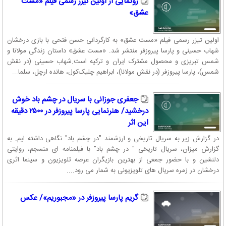
رونمایی از اولین تیزر رسمی فیلم «مست
عشق»
اولین تیزر رسمی فیلم «مست عشق» به کارگردانی حسن فتحی با بازی درخشان
شهاب حسینی و پارسا پیروزفر منتشر شد. «مست عشق» داستان زندگی مولانا و
شمس تبریزی و محصول مشترک ایران و ترکیه است.شهاب حسینی (در نقش
شمس)، پارسا پیروزفر (در نقش مولانا)، ابراهیم چلیک‌کول، هانده ارچل، سلما...
جعفری جوزانی با سریال در چشم باد خوش
درخشید/ هنرنمایی پارسا پیروزفر در ۲۵۰۰ دقیقه
این اثر
در گزارش زیر به سریال تاریخی و ارزشمند "در چشم باد" نگاهی داشته ایم. به
گزارش میزان، سریال تاریخی " در چشم باد" با فیلمنامه ای منسجم، روایتی
دلنشین و با حضور جمعی از بهترین بازیگران عرصه تلویزیون و سینما اثری
درخشان در زمره سریال های تلویزیونی به شمار می رود....
گریم پارسا پیروزفر در «مجبوریم»/ عکس