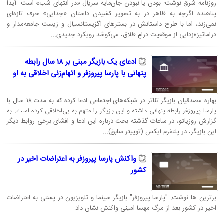
روزنامه شرق نوشت: بودن یا نبودن جان‌مایه سریال «در انتهای شب» است. آیدا
پناهنده اگرچه به ظاهر در به تصویر کشیدن داستان «جدایی» حرف تازه‌ای
نمی‌زند، اما با طرح داستانش در بسترهای اگزیستانسیال و زیست جامعه‌مدار و
دراماتیزه‌زدایی از موقعیت درامِ طلاق، می‌کوشد رویکرد جدیدی...
ادعای یک بازیگر مبنی بر ۱۸ سال رابطه
پنهانی با پارسا پیروزفر و اتهام‌زنی اخلاقی به او
بهاره مصدقیان بازیگر تئاتر در شبکه‌های اجتماعی ادعا کرده که به مدت ۱۸ سال با
پارسا پیروزفر رابطه پنهانی داشته و این بازیگر را متهم به بی‌اخلاقی کرده است. به
گزارش روزیاتو، در ساعات گذشته بحث درباره این ادعا و افشای برخی روابط دیگر
این بازیگر، در پلتفرم ایکس (توییتر سابق)...
واکنش پارسا پیروزفر به اعتراضات اخیر در
کشور
برترین ها نوشت: "پارسا پیروزفر" بازیگر سینما و تلویزیون در پستی به اعتراضات
اخیر در کشور بعد از مرگ مهسا امینی واکنش نشان داد. ...