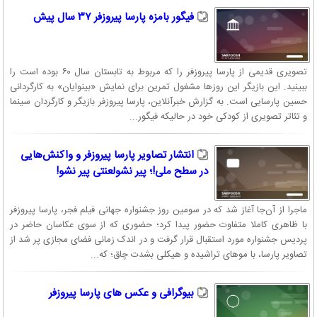
فیگور بامزه پارسا پیروزفر ۳۷ سال پیش
تصویری قدیمی از پارسا پیروزفر را که مربوط به تابستان سال ۶۰ بوده است را
ببینید. این بازیگر این روزها مشغول تمرین برای نمایش «بینوایان» به کارگردانی
حسین پارسایی است. به گزارش خبرآنلاین، پارسا پیروزفر بازیگر و کارگردان سینما
و تئاتر تصویری از کودکی خود در حالیکه فیگور...
انتشار تصاویر پارسا پیروزفر و واکنش‌هایی
در سطح ملی!؛ پیر نشولعنتی پیر نشو!
ماجرا از آن‌جا آغاز شد که در سومین روز جشنواره جهانی فیلم فجر، پارسا پیروزفر
با ظاهری کاملا متفاوت حضور پیدا کرد؛ حضوری که از سوی عکاسان حاضر در
پردیس جشنواره مورد استقبال قرار گرفت و در اندک زمانی فضای مجازی پر شد از
تصاویر پارسا، با موهای تراشیده و هیکلی بشدت چاق؛ که...
بیوگرافی و عکس های پارسا پیروزفر