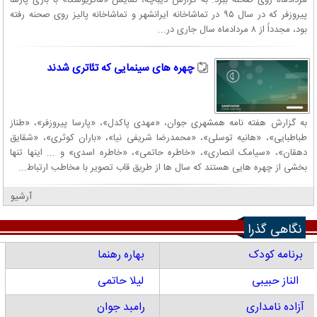
پیروزفر که در سال ۹۵ در تماشاخانه ایرانشهر و تماشاخانه پالیز روی صحنه رفته
بود، مجدداً از ۸ مردادماه سال جاری در...
چهره های سینمایی که تئاتری شدند
به گزارش هفته نامه همشهری جوان، «مهدی پاکدل»، «پارسا پیروزفر»، «طناز
طباطبایی»، «هانیه توسلی»، «محمدرضا شریفی نیا»، «باران کوثری»، «شقایق
دهقان»، «سیامک انصاری»، «خاطره حاتمی»، «خاطره اسدی» و ... اینها تنها
بخشی از چهره هایی هستند که سال ها از طریق قاب تصویر با مخاطب ارتباط...
آرشیو
نگاهی گذرا
برنامه کودک
بهاره رهنما
الناز حبیبی
لیلا حاتمی
آزاده نامداری
رامبد جوان