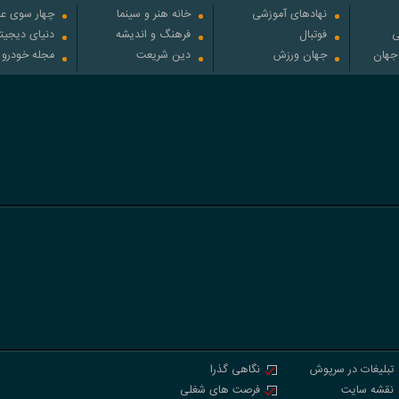
نهادهای آموزشی
خانه هنر و سینما
چهار سوی عل
ی
فوتبال
فرهنگ و اندیشه
دنیای دیجیت
 جهان
جهان ورزش
دین شریعت
مجله خودرو
تبلیغات در سرپوش
نگاهی گذرا
نقشه سایت
فرصت های شغلی