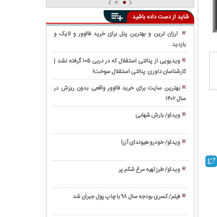
شاید از دست داده باشید
ارزان ترین و بهترین پنل برای خرید فالوور و لایک و
بازدید
واکنش
واقعی
ویدیویی از پنالتی استقلال که در دربی ۱۰۵ گرفته نشد |
مردم
کارشناسان داوری: پنالتی استقلال سوخت!
فیلم/
به
معرفی
ویدیوی
بهترین سایت برای خرید فالوور واقعی بدون ریزش در
'EV9'
دوربین
سال ۱۴۰۲
فیلم/
عجیب
مخفی
رونمایی
ترین
ویدئو/ بارش شهابی
«مرگ
از
شاسی
ویدئو/
اميد»
تویوتا
بلند
زندگینامه
درباره
کمری
ویدئو/ خودرو هیوندای آزرا
کیا
بیل
ابراهیم
۲۰۲۱
ویدئو/
موتورز
گیتس
رئیسی
(Toyota
نحوه
ویدئو/ طرز تهیه مرغ شکم پر
Camry)
استخاره
ویدئو/
با
طرز
تسبیح
فیلم/ کسری بودجه سال ۹۸ با چاپ پول جبران شد
تهیه
ویدئو/
مرغ