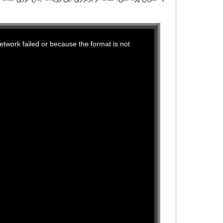
This
twork failed or because the format is not
is
a
modal
window.