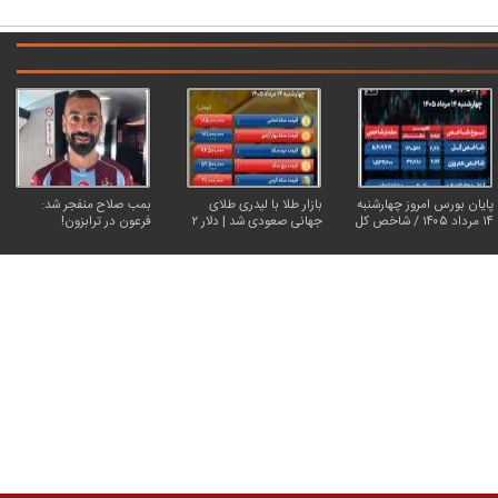
پایان بورس امروز چهارشنبه
بازار طلا با لیدری طلای
بمب صلاح منفجر شد:
۱۴ مرداد ۱۴۰۵ / شاخص کل
جهانی صعودی شد | دلار ۲
فرعون در ترابزون!
سقف زد؛ ۶.۲ همت پول
هزار تومان ارزان شد
حقیقی وارد بازار
کاریکاتور | پزشکیان: بنزین ما سه‌نرخه، چشم
کارتون | واکنش پزشکیان به تمجید جع
حسود بترکه
پناه؛ «جعفر ول کن!»