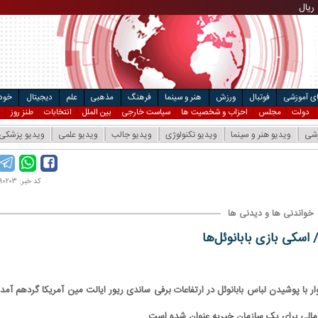
ریال
مت خودرو
۴
ریال
ال
ای آموزشی
فوتبال
ورزش
هنر و سینما
فرهنگ
مذهبی
علم
دیجیتال
خودر
دولت
مجلس
احزاب و شخصیت ها
سیاست خارجی
بین الملل
انتخابات
طنز روز
زشی
ویدیو هنر و سینما
ویدیو تکنولوژی
ویدیو جالب
ویدیو علمی
ویدیو پزشکی
کد خبر: ۱۴۰۰۰۹۰۲۰۳
خواندنی ها و دیدنی ها
 اسکی بازی بابانوئل‌ها
وبوردسوار با پوشیدن لباس بابانوئل در ارتفاعات برفی ساندی ریور ایالت مین آمریکا گردهم آمد
 مالی برای یک سازمان خیریه عنوان شده است.