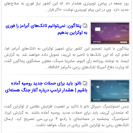
روز جمعه در پیامی توییتری هشدار داد که این کشور نیاز فوری به سلاح‌های
جدید دارد. وی در این پیام توییتری نوشت: «اگر قرار...
پنتاگون: نمی‌توانیم تانک‌های آبرامز را فوری
به اوکراین بدهیم
پنتاگون با تایید تصمیم این کشور برای تجهیز اوکراین به تانک‌های آبرامز ام۱،
اعلام کرد که این تانک‌ها با تاخیر به کی‌یف تحویل داده خواهند شد. به گزارش
ایسنا، به نوشته روزنامه رأی الیوم، سابرینا سینگ، معاون سخنگوی پنتاگون گفت
که وزارت دفاع آمریکا تانک‌های رزمی «آبرامز M۱A۲»...
ناتو: باید برای حملات جدید روسیه آماده
باشیم | هشدار ترامپ درباره آغاز جنگ هسته‌ای
ینس استولتنبرگ دبیرکل ناتو با تاکید بر اهمیت افزایش نظامی از اوکراین گفت
که متحدان کی‌یف باید برای حملات جدید روسیه آماده باشند. به گزارش ایرنا،
استولتنبرگ پنجشنبه در مصاحبه‌ای با رادیو ۴ بی.بی.سی تصریح کرد، ارسال
تانک‌های رزمی به اوکراین تاثیر زیادی در جنگ خواهد داشت...