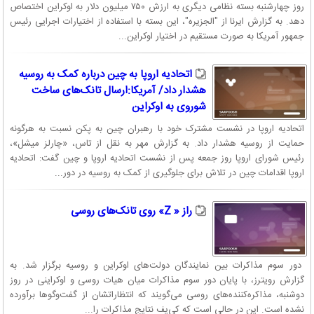
روز چهارشنبه بسته نظامی دیگری به ارزش ۷۵۰ میلیون دلار به اوکراین اختصاص
دهد. به گزارش ایرنا از "الجزیره"، این بسته با استفاده از اختیارات اجرایی رئیس
جمهور آمریکا به صورت مستقیم در اختیار اوکراین...
اتحادیه اروپا به چین درباره کمک به روسیه
هشدار داد/ آمریکا:ارسال تانک‌های ساخت
شوروی به اوکراین
اتحادیه اروپا در نشست مشترک خود با رهبران چین به پکن نسبت به هرگونه
حمایت از روسیه هشدار داد. به گزارش مهر به نقل از تاس، «چارلز میشل»،
رئیس شورای اروپا روز جمعه پس از نشست اتحادیه اروپا و چین گفت: اتحادیه
اروپا اقدامات چین در تلاش برای جلوگیری از کمک به روسیه در دور...
راز « Z» روی تانک‌‏‏های روسی
دور سوم مذاکرات بین نمایندگان دولت‌های اوکراین و روسیه برگزار شد. به
گزارش رویترز، با پایان دور سوم مذاکرات میان هیات روسی و اوکراینی در روز
دوشنبه، مذاکره‌‌کننده‌های روسی می‌‌گویند که انتظاراتشان از گفت‌وگوها برآورده
نشده است. این در حالی است که کی‌‌یف نتایج مذاکرات را...