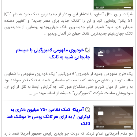
شرکت راین متال آلمان، با انتشار این ویدئو از جدیدترین تانک خود به نام "KF-
51 پنتر" رونمایی کرد و آن را "تانک جدید برای عصر جدید" و "تغییر دهنده
میدان های نبرد" نامید. فیلم جدیدترین تانک جهان,ویدیو رونمایی از جدیدترین
تانک جهان,فیلم جدیدترین تانک جهان در آلمان,ویدیو...
خودروی مفهومی لامبورگینی با سیستم
جابجایی شبیه به تانک
یک طرح مفهومی جدید از خودروی" لامبورگینی" یک خودروی مفهومی با شمایلی
جالب توجه را نشان می دهد که با سیستم جابجایی شبیه به تانک قادر خواهد بود
به راحتی از میان شن و حتی سنگلاخ عبور کند. به گزارش ایسنا به نقل از آی ای،
خودروهای ساخت شرکت "لامبورگینی" همیشه از لحاظ مهندسی...
آمریکا: کمک نظامی ۷۵۰ میلیون دلاری به
اوکراین / به ازای هر تانک روسی ۱۰ موشک ضد
تانک
دو مقام آمریکایی اعلام کردند که دولت جو بایدن رئیس جمهور آمریکا قصد دارد