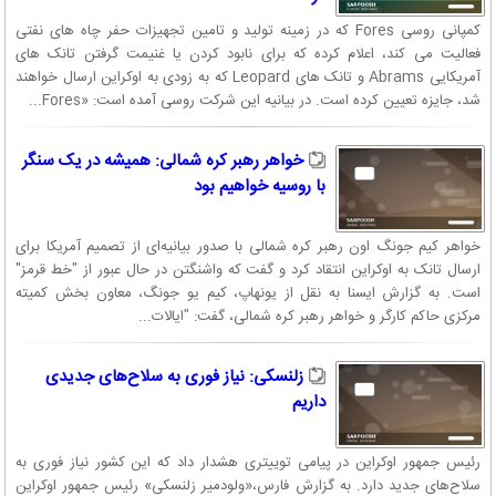
کمپانی روسی Fores که در زمینه تولید و تامین تجهیزات حفر چاه های نفتی
فعالیت می کند، اعلام کرده که برای نابود کردن یا غنیمت گرفتن تانک های
آمریکایی Abrams و تانک های Leopard که به زودی به اوکراین ارسال خواهند
شد، جایزه تعیین کرده است. در بیانیه این شرکت روسی آمده است: «Fores...
خواهر رهبر کره شمالی: همیشه در یک سنگر
با روسیه خواهیم بود
خواهر کیم جونگ اون رهبر کره شمالی با صدور بیانیه‌ای از تصمیم آمریکا برای
ارسال تانک به اوکراین انتقاد کرد و گفت که واشنگتن در حال عبور از "خط قرمز"
است. به گزارش ایسنا به نقل از یونهاپ، کیم یو جونگ، معاون بخش کمیته
مرکزی حاکم کارگر و خواهر رهبر کره شمالی، گفت: "ایالات...
زلنسکی: نیاز فوری به سلاح‌های جدیدی
داریم
رئیس جمهور اوکراین در پیامی توییتری هشدار داد که این کشور نیاز فوری به
سلاح‌های جدید دارد. به گزارش فارس،«ولودمیر زلنسکی»‌ رئیس جمهور اوکراین