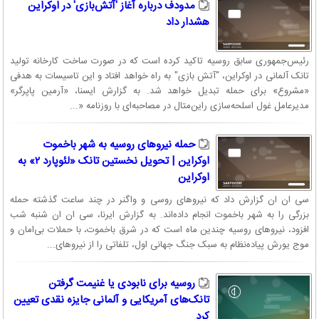
مدودف درباره آغاز 'آتش‌بازی' در اوکراین
هشدار داد
رئیس‌جمهوری سابق روسیه تاکید کرده است که در صورت ساخت کارخانه تولید
تانک آلمانی در اوکراین، "آتش بازی" به راه خواهد افتاد و این تاسیسات به هدفی
«مشروع» برای حمله تبدیل خواهد شد. به گزارش ایسنا، «آرمین پاپرگر»
مدیرعامل غول اسلحه‌سازی راین‌متال در مصاحبه‌ای با روزنامه «...
حمله نیروهای روسیه به شهر باخموت
اوکراین | تحویل نخستین تانک «لئوپارد ۲» به
اوکراین
سی ان ان گزارش داد که نیروهای روسی و واگنر در چند ساعت گذشته حمله
بزرگی را به شهر باخموت انجام داده‌اند. به گزارش ایرنا، سی ان ان شنبه شب
افزود، نیروهای روسیه چندین ماه است که در شرق باخموت، با حملات بی‌امان و
موج یورش پیاده‌نظام به سبک جنگ جهانی اول، تلفاتی را از نیروهای...
روسیه برای نابودی یا غنیمت گرفتن
تانک‌های آمریکایی و آلمانی جایزه نقدی تعیین
کرد