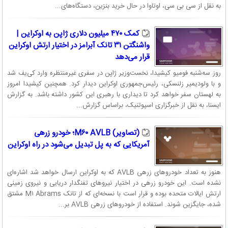
به نقل از سی بی سی، اوتاوا در حال خرید بنزین، دستگاه‌های...
کمک ۴۷۰ میلیون دلاری ژاپن به اوکراین |
واشنگتن ۳۱ تانک آبرامز در اختیار ارتش اوکراین
قرار می‌دهد
روز سه‌شنبه فومیو کیشیدا، نخست‌وزیر ژاپن در سفری غیرمنتظره وارد کی‌یف شد
و با ولودیمیر زلنسکی، رئیس‌جمهوری اوکراین دیدار کرد. همچنین کیشیدا امروز
به لهستان سفر خواهد کرد تا دیداری با رهبری این کشور داشته باشد. به گزارش
ایسنا، به نقل از خبرگزاری اسپوتنیک، براساس گزارش...
(تصاویر) M۶۰ AVLB؛ خودرو زرهی
آمریکایی که به پل تبدیل می‌شود در راه اوکراین
هنوز به تعداد خودرو‌های زرهی AVLB که به اوکراین ارسال خواهد شد اشاره‌ای
نشده است. این خودرو زرهی در اختیار نیرو‌های تفنگدار دریایی و نیروی زمینی
ارتش ایالات متحده بوده و قرار است با نسخه‌ای که از تانک M۱ Abrams مشتق
شده، جایگزین شوند. استفاده از خودرو‌های زرهی AVLB بر...