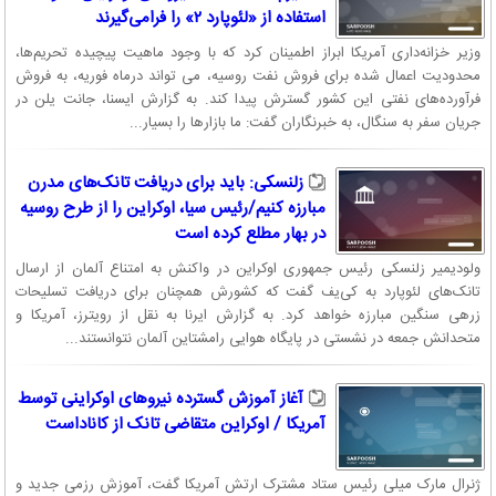
استفاده از «لئوپارد ۲» را فرا‌می‌گیرند
وزیر خزانه‌داری آمریکا ابراز اطمینان کرد که با وجود ماهیت پیچیده تحریم‌ها،
محدودیت اعمال شده برای فروش نفت روسیه، می تواند درماه فوریه، به فروش
فرآورده‌های نفتی این کشور گسترش پیدا کند. به گزارش ایسنا، جانت یلن در
جریان سفر به سنگال، به خبرنگاران گفت: ما بازارها را بسیار...
زلنسکی: باید برای دریافت تانک‌های مدرن
مبارزه کنیم/رئیس سیا، اوکراین را از طرح روسیه
در بهار مطلع کرده است
ولودیمیر زلنسکی رئیس جمهوری اوکراین در واکنش به امتناع آلمان از ارسال
تانک‌های لئوپارد به کی‌یف گفت که کشورش همچنان برای دریافت تسلیحات
زرهی سنگین مبارزه خواهد کرد. به گزارش ایرنا به نقل از رویترز، آمریکا و
متحدانش جمعه در نشستی در پایگاه هوایی رامشتاین آلمان نتوانستند...
آغاز آموزش گسترده نیروهای اوکراینی توسط
آمریکا / اوکراین متقاضی تانک از کاناداست
ژنرال مارک میلی رئیس ستاد مشترک ارتش آمریکا گفت، آموزش رزمی جدید و