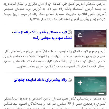
سازمان سنجش آموزش کشور طی اطلاعیه ای از زمان برگزاری و انتشار کارت ورود
خدمات الکترونیک بانک رفاه کارگران:
به جلسه آزمون استخدام بانک رفاه خبر داد. به گزارش برنا، سازمان سنجش
اینترنت بانک:
اینترنت بانک (حقیقی-حقوقی)
آموزش کشور اطلاعیه مدیریت سرمایه انسانی بانک رفاه در مورد تاریخ پرینت
سرويس هاي مالي الكترونيكی:
پرداخت قبوض، پرداخت اقساط با كارت هاي
کارت و زمان برگزاری آزمون استخدام بانک رفاه سال ۱۳۹۸ را...
شتابی، خريد شارژ تلفن همراه، پرداخت مستقيم قبوض همراه اول، پرداخت
حق بيمه با كارت شتابيی، استعلام پرداخت قبوض، استعلام اصالت ضمانتنامه
لایحه مستثنی شدن بانک رفاه از سقف
ها، شبا، دريافت شماره كارت تسهيلات
تملک سهام به مجلس رفت
بانکداری تلفن و تلفن همراه:
موبایل بانک، رفاه پرداخت، تبلت بانک،
همبانك رفاه، سامانه اطلاع رسانی پیام کوتاه (SOD)، رمز يكبار مصرف
رئیس جمهور لایحه الحاق یک تبصره به ماده (۵) قانون اجرای سیاست‌های کلی
موبايلي (OTP)
اصل چهل و چهارم قانون اساسی را برای طی تشریفات قانونی به مجلس شورای
تجارت الكترونيك:
خودپرداز (ATM)، پایانه های فروش (POS)، درگاه
اسلامی ارسال کرد. به گزارش باشگاه خبرنگاران، حجت الاسلام والمسلمین حسن
پرداخت اینترنتی، پایانه های کارتخوان شعبه ای (PINPAD)، کارت های
روحانی لایحه الحاق یک تبصره به ماده (۵) قانون اجرای سیاست‌های...
بانکی
رفاه بیشتر برای داماد نماینده جنجالی
دو صندوق بازنشستگی کشور یعنی سازمان تامین اجتماعی و صندوق بازنشستگی
کشوری درمجموع بیش از ۴۴ میلیون نفر اعم از بیمه‌شدگان اصلی، بیمه‌شدگان
تبعی و مستمری‌بگیران را تحت پوشش دارند. این دو صندوق بیمه‌ای از ابتدای