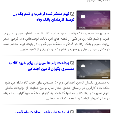
بانک رفاه کارگران ...
تسهیلات لازم برای طبقه کارگر، با سرمایه اولیه ۴۰۰ میلیون ریال از محل منابع
بیمه‌های اجتماعی و تحت پوشش این سازمان درسال ۱۳۳۹ تاسیس و به
فیلم منتشر شده از ضرب و شتم یک زن
ثبت رسید.
توسط کارمندان بانک رفاه
پس از ماهها تلاش هیـــات مدیره بانک ، سرانجام در مهر ماه ۱۳۹۰
مدیر روابط عمومی بانک رفاه در مورد فیلم منتشر شده در فضای مجازی مبنی بر
شـــورای پـــول و اعـــتبار اســـاسنامه جدید بـــانک را به تصویب رساند
ضرب و شتم یک زن در یکی از شعبه های این بانک، توضیحاتی داد. فرحی مدیر
و در تاریخ ۱۳۹۱/۳/۲۰ با ثبت این سامانه در اداره ثبت شرکت‌ها و موسسات
روابط عمومی بانک رفاه در گفتگو با باشگاه خبرنگاران، در رابطه فیلم منتشر شده
غیر تجاری، بانک رفاه رسماً خصوصی شد و سرمایه بانک از ۸۹۵ میلیارد ریال
در فضای مجازی مبنی بر ضرب و شتم یک زن در یکی از شعبه های...
به ۴۰۰۰ میلیارد ریال به ثبت رسید. با این اتفاق وضعیت مالکیتی بانک
مشخص شد و با افزایش سرمایه به چهار هزار میلیارد ریال و از محل تجدید
پرداخت وام ۵۰ میلیونی برای خرید کالا به
دارایی ها به ده هزار میلیارد ریال، زمینه برای افزایش فعالیت ها و خدمات
مستمری بگیران تامین اجتماعی
مطلوبتر به مشتریان از طریق ۱۳۰۰ شعبه و واحدهای خدماتی فراهم آمد.
بانک رفاه از بدو تاسیس تا کنون همواره خدمت رسانی به آحاد مردم و جلب
به مستمری بگیران تامین اجتماعی وام ۵۰ میلیونی برای خرید کالا داداه می شود.
بانک رفاه کارگران در راستای تحقق شعار سال و نیز حمایت از تولیدات داخلی،
رضایت آنان را سرلوحه راه خود قرار داده و در این راستا با بهره‌گیری از
طرح تسهیلاتی رفاه کالا را به اجرا گذاشت. به گزارش باشگاه خبرنگاران، بانک رفاه
نیرو‌های دانشی و متعهد و در سایه اخلاق حرفه ای به تلاش در جهت پیشرفت
در سال "جهش تولید" و با هدف کمک به ایجاد...
کشور، تکریم ارباب رجوع، توسعه و بهبود شبکه شعب، طراحی و ارائه خدمات
جدید و به ‌کارگیری بانکداری الکترونیک پرداخته است.
فیلم/ ۱۰ برابر شدن پرداخت وام قرض