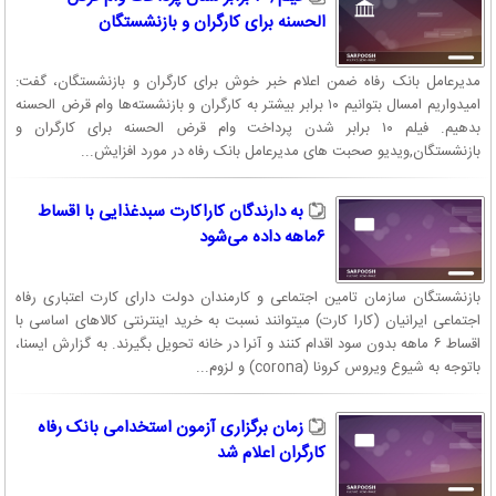
الحسنه برای کارگران و بازنشستگان
همچنین از دستاورد‌های مهم بانک در سال‌های اخیر می‌توان به کسب رتبه
برترین دستگاه در زمینه تکریم مشتریان در گروه بانک و بیمه در سال‌های
متوالی، استقرار سیستم مدیریت کیفیت بر اساس استاندارد iso 9001 و
مدیرعامل بانک رفاه ضمن اعلام خبر خوش برای کارگران و بازنشستگان، گفت:
اخذ گواهینامه مربوطه به عنوان اولین بانک خاورمیانه در سال ۱۳۷۸ و تداوم
امیدواریم امسال بتوانیم ۱۰ برابر بیشتر به کارگران و بازنشسته‌ها وام قرض الحسنه
بدهیم. فیلم ۱۰ برابر شدن پرداخت وام قرض الحسنه برای کارگران و
همه ساله آن تا کنون اشاره کرد.
بازنشستگان,ویدیو صحبت های مدیرعامل بانک رفاه در مورد افزایش...
خدمات بانک رفاه کارگران
به دارندگان کاراکارت سبدغذایی با اقساط
۶ماهه داده می‌شود
سپرده ها:
قرض الحسنه پس انداز، قرض الحسنه جاری، جاری همراه دو
منظوره، سرمایه گذاری مدت دار، سپرده رفاه فردا، حساب همراه، صندوق
اجاره ای
بازنشستگان سازمان تامین اجتماعی و کارمندان دولت دارای کارت اعتباری رفاه
اجتماعی ایرانیان (کارا کارت) میتوانند نسبت به خرید اینترنتی کالاهای اساسی با
تسهیلات/تعهدات ریالی:
مضاربه، مشارکت مدنی، سلف، فروش اقساطی،
اقساط ۶ ماهه بدون سود اقدام کنند و آنرا در خانه تحویل بگیرند. به گزارش ایسنا،
باتوجه به شیوع ویروس کرونا (corona) و لزوم...
اجاره به شرط تملیک، ضمانتنامه ریالی، جعاله، قرض الحسنه، وجوه اداره
شده
زمان برگزاری آزمون استخدامی بانک رفاه
خدمات ارزی:
افتتاح حساب، خرید و فروش، تسهیلات، حوالجات، ضمانتنامه
کارگران اعلام شد
ها و اعتبارات اسنادی، بروات اسنادی، گواهی تمکن مالی، تنزیل اسناد