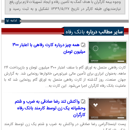
وجوه بیمه کارگران با هدف کمک به تامین رفاه و ایجاد تسهیلات لازم برای رفع
نیازمندیهای طبقه کارگر در تاریخ ۱۳۳۹/۵/۲۷ تشکیل و به ثبت رسید و
عملیات خود را از ششم فروردین ۱۳۴۰ با افتتاح شعبه مرکزی در تهران و شعبه
ادامه
اصفهان آغاز کرد. سرمایه اولیه این بانک چهار صد میلیون ریال و از سوی
سازمان تامین اجتماعی تامین شد. بانک رفاه یک بانک تجاری شناخته شده و
سایر مطالب درباره
بانک رفاه
با پنجاه و پنج سال تجربه در ارائه خدمات بانکی ، بهره مندی از ۹۹۳۳ نیروی
انسانی و در اختیار داشتن ۱۰۴۱ شعبه فعال در سراسر کشور ، می کوشد از
همه چیز درباره کارت رفاهی با اعتبار ۳۰۰
طریق ارائه مطلوب انواع خدمات بانکی ، رضایت عموم اقشار جامعه را تامین
میلیون تومان
نماید.
این بانک با برخورداری از اعتماد مردم و توانمندی بالای سرمایه انسانی خود ،
کارت رفاهی متصل به اوراق گام با سقف اعتبار ۳۰۰ میلیون تومان و بازپرداخت ۲۴
در اجرای سیاست های کلان اقتصادی دولت جمهوری اسلامی ایران به ویژه
ماهه، به‌عنوان ابزاری برای تأمین مالی غیرتورمی خانوارها رونمایی شد. به گزارش
در بخش صادرات کالاهای غیر نفتی و تولیدات صنعتی و کشاورزی ، خدمات
جهان صنعت، روز گذشته از کارت رفاهی متصل به اوراق گام رونمایی شد که با
ارزشمندی را صادر کنندگان کشور ارائه می‌دهد. بانک رفاه از نظر بانک های
عاملیت بانک رفاه کارگران اجرا می‌شود. این کارت به...
معتبر بین المللی، یکی از خوشنام ترین بانک های تجاری محسوب می شود
که با داشتن کارگزاران منتخب از بانک های تراز اول دنیا ، نیاز های مشتریان
واکنش تند رضا صادقی به ضرب و شتم
خود در عملیات بانکی بین المللی را مرتفع می سازد.
وحشیانه یک زن توسط کارمند بانک رفاه
کارگران
خصوصی سازی بانک رفاه
پست اینستاگرامی رضا صادقی در واکنش به ضرب و شتم یک زن توسط کارمند
بانک رفاه، با هدف ارائه کلیه خدمات بانکی به اقشار مختلف جامعه و ایجاد