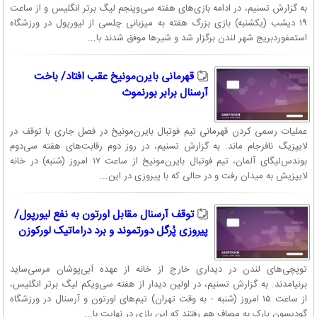
به گزارش تسنیم، در ادامه بازی‌های هفته سی‌وپنجم لیگ برتر انگلیس و از ساعت
۱۹ دیشب (یکشنبه) بازی بزرگ هفته به میزبانی چلسی از لیورپول در ورزشگاه
استمفوردبریج شهر لندن برگزار شد و شیرها موفق شدند با...
قهرمانی بایرن‌مونیخ عقب افتاد/ باخت
آرسنال برابر بورنموث
عملیات رسمی کردن قهرمانی تیم فوتبال بایرن‌مونیخ در فصل جاری با توقف در
لایپزیگ نافرجام ماند. به گزارش تسنیم، در روز دوم رقابت‌های هفته سی‌دوم
بوندس‌لیگای آلمان، تیم فوتبال بایرن‌مونیخ از ساعت ۱۷ امروز (شنبه) در خانه
لایپزیش به میدان رفت و در حالی که با پیروزی در این...
توقف آرسنال مقابل اورتون به نفع لیورپول/
پیروزی پُرگل دورتموند و برد دراماتیک لورکوزن
توپچی‌های لندن در دیداری خارج از خانه از عهده آبی‌پوشان مرسی‌ساید
برنیامدند. به گزارش تسنیم، در اولین دیدار از هفته سی‌ویکم لیگ برتر انگلیس،
از ساعت ۱۵ امروز (شنبه - به وقت تهران) تیم‌های اورتون و آرسنال در ورزشگاه
گودیسون پارک به مصاف هم رفتند که این بازی در نهایت با...