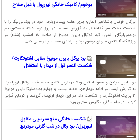
بوخوم/ کامبک خانگی لیورپول با دبل صلاح
بزرگان فوتبال باشگاهی آلمان؛ بازی هفته بیست‌وپنجم خود در بوندس‌لیگا را با
شکست پشت سر گذاشتند. به گزارش تسنیم، در روز دوم هفته بیست‌وپنجم
بوندس‌لیگای آلمان، تیم فوتبال بایرن مونیخ از ساعت ۱۸ امشب (شنبه) در
ورزشگاه آلیانتس میزبان بوخوم بود و فرایندی عجیب و در حالی که...
برد پرگل بایرن مونیخ مقابل اشتوتگارت/
شکست النصر قبل از دیدار با استقلال
برد بایرن مونیخ و صعود استون ویلا مهمترین نتایج جمعه شب فوتبال اروپا بود.
به گزارش ایسنا، در ادامه دیدارهای هفته بیست و چهارم بوندسلیگا بایرن مونیخ
۳ بر یک اشتوتگارت را شکست داد. در این دیدار اولیسه، گروتسا و کومان گلزنی
کردند. در جام حذفی انگلیس استون ویلا...
شکست خانگی منچسترسیتی مقابل
لیورپول/ برد رئال در شب گلزنی مودریچ