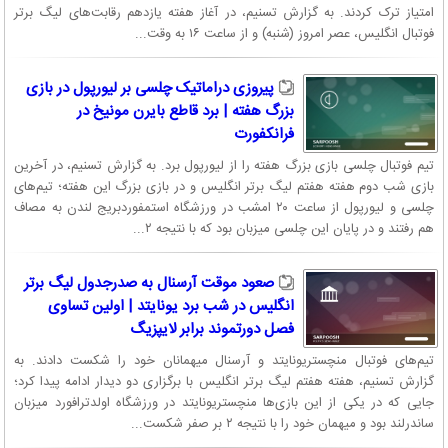
امتیاز ترک کردند. به گزارش تسنیم، در آغاز هفته یازدهم رقابت‌های لیگ برتر
فوتبال انگلیس، عصر امروز (شنبه) و از ساعت ۱۶ به وقت...
پیروزی دراماتیک چلسی بر لیورپول در بازی
بزرگ هفته | برد قاطع بایرن مونیخ در
فرانکفورت
تیم فوتبال چلسی بازی بزرگ هفته را از لیورپول برد. به گزارش تسنیم، در آخرین
بازی شب دوم هفته هفتم لیگ برتر انگلیس و در بازی بزرگ این هفته؛ تیم‌های
چلسی و لیورپول از ساعت ۲۰ امشب در ورزشگاه استمفوردبریج لندن به مصاف
هم رفتند و در پایان این چلسی میزبان بود که با نتیجه ۲...
صعود موقت آرسنال به صدرجدول لیگ برتر
انگلیس در شب برد یونایتد | اولین تساوی
فصل دورتموند برابر لایپزیگ
تیم‌های فوتبال منچستریونایتد و آرسنال میهمانان خود را شکست دادند. به
گزارش تسنیم، هفته هفتم لیگ برتر انگلیس با برگزاری دو دیدار ادامه پیدا کرد؛
جایی که در یکی از این بازی‌ها منچستریونایتد در ورزشگاه اولدترافورد میزبان
ساندرلند بود و میهمان خود را با نتیجه ۲ بر صفر شکست...