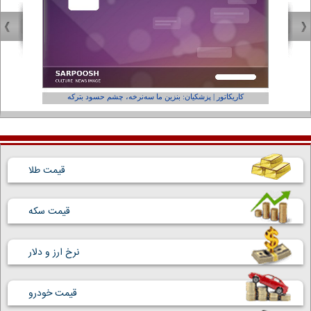
کاریکاتور | پزشکیان: بنزین ما سه‌نرخه، چشم حسود بترکه
کارتون | و
قیمت طلا
قیمت سکه
نرخ ارز و دلار
قیمت خودرو