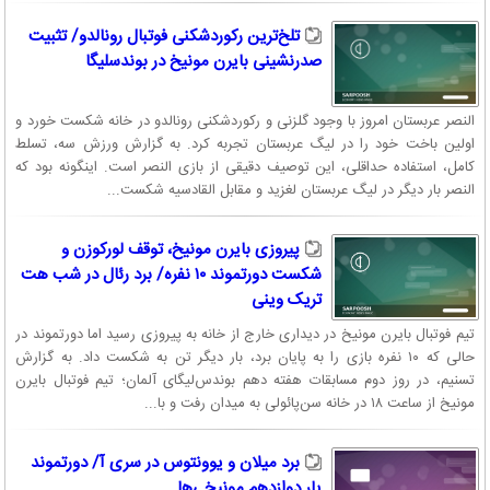
تلخ‌ترین رکوردشکنی فوتبال رونالدو/ تثبیت
صدرنشینی بایرن مونیخ در بوندسلیگا
النصر عربستان امروز با وجود گلزنی و رکوردشکنی رونالدو در خانه شکست خورد و
اولین باخت خود را در لیگ عربستان تجربه کرد. به گزارش ورزش سه، تسلط
کامل، استفاده حداقلی، این توصیف دقیقی از بازی النصر است. اینگونه بود که
النصر بار دیگر در لیگ عربستان لغزید و مقابل القادسیه شکست...
پیروزی بایرن مونیخ، توقف لورکوزن و
شکست دورتموند ۱۰ نفره/ برد رئال در شب هت
تریک وینی
تیم فوتبال بایرن مونیخ در دیداری خارج از خانه به پیروزی رسید اما دورتموند در
حالی که ۱۰ نفره بازی را به پایان برد، بار دیگر تن به شکست داد. به گزارش
تسنیم، در روز دوم مسابقات هفته دهم بوندس‌لیگای آلمان؛ تیم فوتبال بایرن
مونیخ از ساعت ۱۸ در خانه سن‌پائولی به میدان رفت و با...
برد میلان و یوونتوس در سری آ/ دورتموند
یار دوازدهم مونیخی‌ها