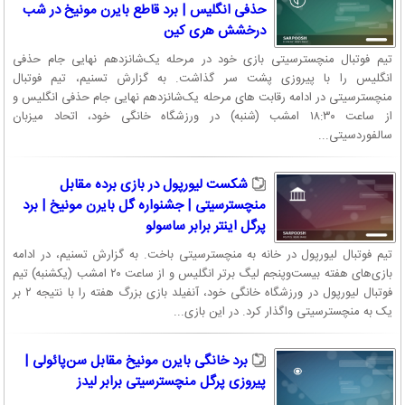
حذفی انگلیس | برد قاطع بایرن مونیخ در شب
درخشش هری کین
تیم فوتبال منچسترسیتی بازی خود در مرحله یک‌شانزدهم نهایی جام حذفی
انگلیس را با پیروزی پشت سر گذاشت. به گزارش تسنیم، تیم فوتبال
منچسترسیتی در ادامه رقابت های مرحله یک‌شانزدهم نهایی جام حذفی انگلیس و
از ساعت ۱۸:۳۰ امشب (شنبه) در ورزشگاه خانگی خود، اتحاد میزبان
سالفوردسیتی...
شکست لیورپول در بازی برده مقابل
منچسترسیتی | جشنواره گل بایرن مونیخ | برد
پرگل اینتر برابر ساسولو
تیم فوتبال لیورپول در خانه به منچسترسیتی باخت. به گزارش تسنیم، در ادامه
بازی‌های هفته بیست‌وپنجم لیگ برتر انگلیس و از ساعت ۲۰ امشب (یکشنبه) تیم
فوتبال لیورپول در ورزشگاه خانگی خود، آنفیلد بازی بزرگ هفته را با نتیجه ۲ بر
یک به منچسترسیتی واگذار کرد. در این بازی...
برد خانگی بایرن مونیخ مقابل سن‌پائولی |
پیروزی پرگل منچسترسیتی برابر لیدز