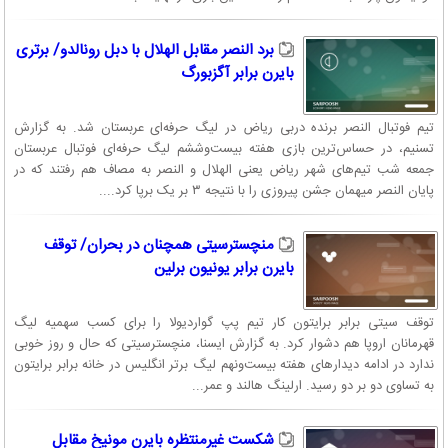
برد النصر مقابل الهلال با دبل رونالدو/ برتری
بایرن برابر آگزبورگ
تیم فوتبال النصر برنده دربی ریاض در لیگ حرفه‌ای عربستان شد. به گزارش
تسنیم، در حساس‌ترین بازی هفته بیست‌وششم لیگ حرفه‌ای فوتبال عربستان
جمعه شب تیم‌های شهر ریاض یعنی الهلال و النصر به مصاف هم رفتند که در
پایان النصر میهمان جشن پیروزی را با نتیجه ۳ بر یک برپا کرد....
منچسترسیتی همچنان در بحران/ توقف
بایرن برابر یونیون برلین
توقف سیتی برابر برایتون کار تیم پپ گواردیولا را برای کسب سهمیه لیگ
قهرمانان اروپا هم دشوار کرد. به گزارش ایسنا، منچسترسیتی که حال و روز خوبی
ندارد در ادامه دیدارهای هفته بیست‌ونهم لیگ برتر انگلیس در خانه برابر برایتون
به تساوی دو بر دو رسید. ارلینگ هالند و عمر...
شکست غیرمنتظره بایرن مونیخ مقابل