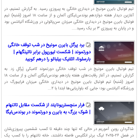
تیم فوتبال بایرن مونیخ در دیداری خانگی به پیروزی رسید. به گزارش تسنیم، در
آغازین دیدار هفته دوازدهم بوندس‌لیگای آلمان و از ساعت ۱۸ امروز (شنبه) تیم
فوتبال بایرن مونیخ در دیداری خانگی میزبان سن‌پائولی در ورزشگاه آلیانتس بود
و در پایان به پیروزی ۳ بر یک رسید....
برد پرگل بایرن مونیخ در شب توقف خانگی
دورتموند | شکست لیورپول برابر ناتینگهام |
بارسلونا، اتلتیک بیلبائو را درهم کوبید
تیم فوتبال بایرن مونیخ در شب توقف خانگی دورتموند کامبکی پُرگل زد. به
گزارش تسنیم، در آغاز رقابت‌های هفته یازدهم بوندس‌لیگای آلمان و از ساعت ۱۸
امروز (شنبه) تیم فوتبال بایرن مونیخ در دیداری خانگی میزبان فرایبورگ در
ورزشگاه آلیانتس بود؛ جایی که باواریایی‌ها ابتدا با ۲...
فرار منچستریونایتد از شکست مقابل تاتنهام
| شوک بزرگ به بایرن و دورتموند در بوندس‌لیگا
شاگردان روبن آموریم در حالی که تنها چند دقیقه تا کسب ششمین پیروزی‌شان
در فصل ۲۶-۲۰۲۵ لیگ برتر انگلیس فاصله داشتند، خانه تاتنهام را با کسب یک