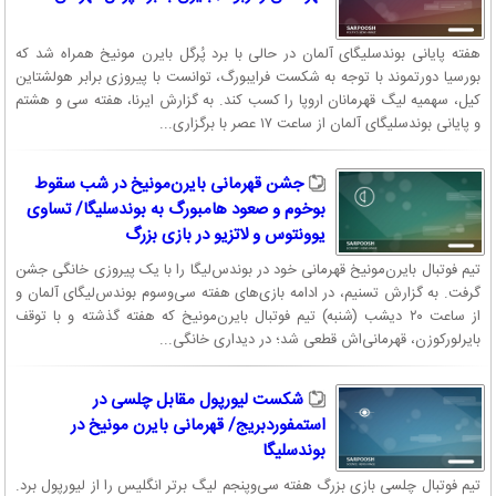
هفته پایانی بوندسلیگای آلمان در حالی با برد پُرگل بایرن مونیخ همراه شد که
بورسیا دورتموند با توجه به شکست فرایبورگ، توانست با پیروزی برابر هولشتاین
کیل، سهمیه لیگ قهرمانان اروپا را کسب کند. به گزارش ایرنا، هفته سی و هشتم
و پایانی بوندسلیگای آلمان از ساعت ۱۷ عصر با برگزاری...
جشن قهرمانی بایرن‌مونیخ در شب سقوط
بوخوم و صعود هامبورگ به بوندسلیگا/ تساوی
یوونتوس و لاتزیو در بازی بزرگ
تیم فوتبال بایرن‌مونیخ قهرمانی خود در بوندس‌لیگا را با یک پیروزی خانگی جشن
گرفت. به گزارش تسنیم، در ادامه بازی‌های هفته سی‌وسوم بوندس‌لیگای آلمان و
از ساعت ۲۰ دیشب (شنبه) تیم فوتبال بایرن‌مونیخ که هفته گذشته و با توقف
بایرلورکوزن، قهرمانی‌اش قطعی شد؛ در دیداری خانگی...
شکست لیورپول مقابل چلسی در
استمفوردبریج/ قهرمانی بایرن مونیخ در
بوندسلیگا
تیم فوتبال چلسی بازی بزرگ هفته سی‌وپنجم لیگ برتر انگلیس را از لیورپول برد.