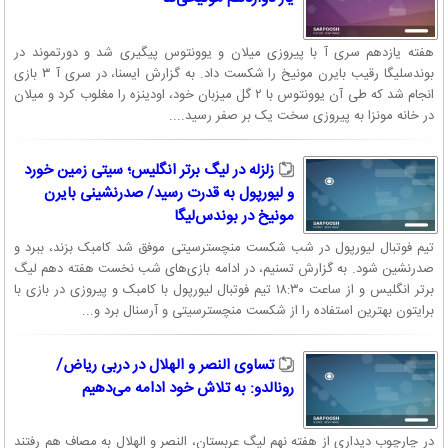
هفته یازدهم سری آ با پیروزی میلان و یوونتوس پیگیری شد و دورتموند در
بوندسلیگا رقیب بایرن مونیخ را شکست داد. به گزارش ایسنا، در سری آ ۳ بازی
انجام شد که طی آن یوونتوس با ۲ گل میزبان خود، اودینزه را مغلوب کرد و میلان
در خانه مونزا به پیروزی سخت یک بر صفر رسید....
زلزله در لیگ برتر انگلیس؛ سیتی زمین خورد
و لیورپول به قدرت رسید/ صدرنشینی بایرن
مونیخ در بوندس‌لیگا
تیم فوتبال لیورپول در شب شکست منچسترسیتی موفق شد کامبک بزند، ببرد و
صدرنشین شود. به گزارش تسنیم، در ادامه بازی‌های شب نخست هفته دهم لیگ
برتر انگلیس و از ساعت ۱۸:۳۰ تیم فوتبال لیورپول با کامبک و پیروزی در بازی با
برایتون بهترین استفاده را از شکست منچسترسیتی و آرسنال برد و...
تساوی النصر و الهلال در دربی ریاض/
رونالدو: به تلاش خود ادامه می‌دهیم
در چارچوب دیداری از هفته نهم لیگ عربستان، النصر و الهلال به مصاف هم رفتند