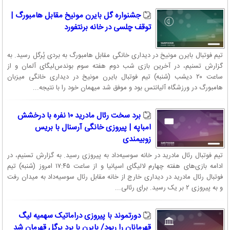
جشنواره گل بایرن مونیخ مقابل هامبورگ |
توقف چلسی در خانه برنتفورد
تیم فوتبال بایرن مونیخ در دیداری خانگی مقابل هامبورگ به بردی پُرگل رسید. به
گزارش تسنیم، در آخرین بازی شب دوم هفته سوم بوندس‌لیگای آلمان و از
ساعت ۲۰ دیشب (شنبه) تیم فوتبال بایرن مونیخ در دیداری خانگی میزبان
هامبورگ در ورزشگاه آلیانتس بود و موفق شد میهمان خود را با نتیجه...
برد سخت رئال مادرید ۱۰ نفره با درخشش
امباپه | پیروزی خانگی آرسنال با بریس
زوبیمندی
تیم فوتبال رئال مادرید در خانه سوسیه‌داد به پیروزی رسید. به گزارش تسنیم، در
ادامه بازی‌های هفته چهارم لالیگای اسپانیا و از ساعت ۱۷:۴۵ امروز (شنبه) تیم
فوتبال رئال مادرید در دیداری خارج از خانه مقابل رئال سوسیه‌داد به میدان رفت
و به پیروزی ۲ بر یک رسید. برای رئالی‌...
دورتموند با پیروزی دراماتیک سهمیه لیگ
قهرمانان را ربود/ بایرن با برد پرگل قهرمان شد