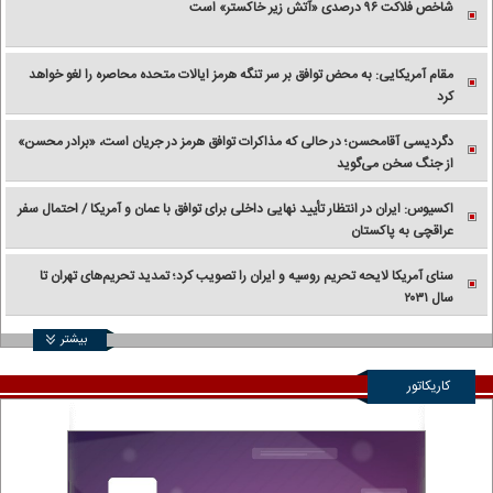
شاخص فلاکت ۹۶ درصدی «آتش زیر خاکستر» است
مقام آمریکایی: به محض توافق بر سر تنگه هرمز ایالات متحده محاصره را لغو خواهد
کرد
دگردیسی آقامحسن؛ در حالی که مذاکرات توافق هرمز در جریان است، «برادر محسن»
از جنگ سخن می‌گوید
اکسیوس: ایران در انتظار تأیید نهایی داخلی برای توافق با عمان و آمریکا / احتمال سفر
عراقچی به پاکستان
سنای آمریکا لایحه تحریم روسیه و ایران را تصویب کرد؛ تمدید تحریم‌های تهران تا
سال ۲۰۳۱
بیشتر
کاریکاتور