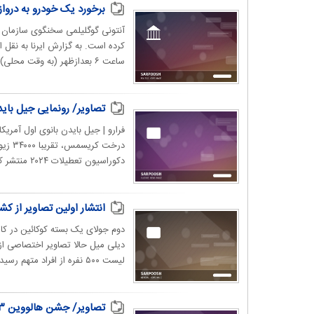
برخورد یک خودرو به درواز
آنتونی گوگلیلمی سخنگوی سازمان س
کرده است. به گزارش ایرنا به نقل
ساعت ۶ بعدازظهر (به وقت محلی) با دروازه بیرونی کاخ...
تصاویر/ رونمایی جیل بای
دکوراسیون تعطیلات ۲۰۲۴ منتشر کرده است...
انتشار اولین تصاویر از ک
دیلی میل حالا تصاویر اختصاصی ا
لیست ۵۰۰ نفره از افراد متهم رسید اما فرد...
تصاویر/ جشن هالووین ۲۰۲۳؛ از کاخ سفید تا تهران