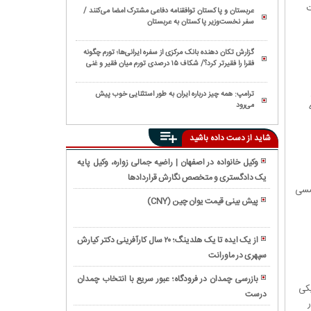
ت
عربستان و پاکستان توافقنامه دفاعی مشترک امضا می‌کنند /
سفر نخست‌وزیر پاکستان به عربستان
گزارش تکان‌ دهنده بانک مرکزی از سفره ایرانی‌ها؛ تورم چگونه
فقرا را فقیرتر کرد؟/ شکاف ۱۵ درصدی تورم میان فقیر و غنی
ترامپ: همه چیز درباره ایران به طور استثنایی خوب پیش
می‌رود
شاید از دست داده باشید
وکیل خانواده در اصفهان | راضیه جمالی زواره، وکیل پایه
یک دادگستری و متخصص نگارش قراردادها
فروش
ریسمسی
ویژه
پیش بینی قیمت یوان چین (CNY)
تجهیزات
لپ
دندانپزشکی
تاپ
از یک ایده تا یک هلدینگ؛ ۲۰ سال کارآفرینی دکتر کیارش
LOQ
سپهری در ماورانت
نوروز
بخریم
در
یا
بازرسی چمدان در فرودگاه؛ عبور سریع با انتخاب چمدان
تهران؛
یکی
TUF؟
درست
آموزش
راهنمای
۰