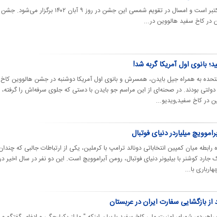
تاریخ برگزاری جشن هالووین ۳۱ اکتبر است و امسال در تقویم شمسی این جشن در روز ۹ آبان ۱۴۰۲ برگزار می‌شود. جشن
در کاخ سفید هالووین در...
د؛ بانوی اول آمریکا گربه شد!
تحده به همراه جیل بایدن، همسرش و بانوی اول آمریکا دوشنبه در جشن هالووین کاخ
لتی بودند. در صحنه‌ای از این مراسم جو بایدن با دستی که جلوی سرفه‌اش را گرفته، ب
ن در کاخ سفید,ویدیو...
اموویچ میلیاردر دنیای فوتبال
 رابطه میان کمپین انتخاباتی دونالد ترامپ با کرملین، یکی از ارتباطات جالبی که چندان
رد کوشنر با بیلیونر دنیای فوتبال، رومن آبراموویچ است. این دو نفر در سال اخیر در
باری با...
از بازگشایی سفارت ایران در عربستان