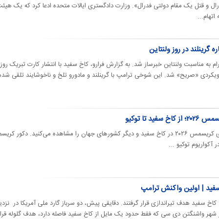
رال و قتل یک مقام دولتی فدرال». وزارت دادگستری ایالات متحده ادعا کرد که یک هیئ
تهام...
، بال غربی کاخ، و بال شرقی کاخ تقسیم شده‌است، ساختمان کاخ سفید شامل شش
طبقه‌است، طبقه همکف، طبقه کشور، طبقه دوم، طبقه سوم و دو طبقه زیرزمین که مساحتی برابر ۵٬۱۰۰ متر مربع را می‌پوشاند، ۱۳۲ اتاق و ۳۵
ه گرینلند در روز ولنتاین
 تمام وقت و روزانه حدود ۵٬۰۰ بازدید کننده دارد، به عنوان دفتر مجریه رئیس‌جمهور آمریکا واژه خانه سفید غالباً کنایه از کابینه
به مناسبت ولنتاین خبرساز شد. به گزارش فرارو، کاخ سفید با انتشار کارت تبریک روز
پارک‌های ملی است، این کاخ بخشی از پارک ریاست‌جمهوری را دربر می‌گیرد
.
 رویکردی «صریح» شد. این شوخی ترامپ با گرینلند و مادورو تلخ و ناخوشایند تلقی شده
ید تا توکیو
عصرایران | تصاویری از حال و هوای کریسمس ۲۰۲۶ در کاخ سفید و دیگر کشورهای جهان را مشاهده می‌کنید. دکور ک
کواریوم توکیو ...
سفید | اولین واکنش ترامپ
 کاخ سفید هدف تیراندازی قرار گرفتند. دقایقی پیش، دو سرباز گارد ملی آمریکا در نزد
شهر واشنگتن دی سی که فقط حدود یک مایل از کاخ سفید فاصله دارد، هدف گلوله قرار