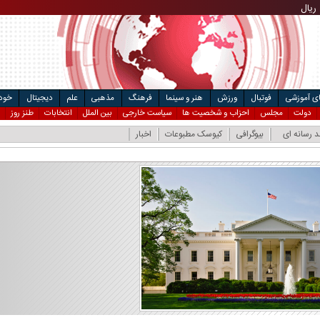
ریال
مت خودرو
۴
ریال
ال
ای آموزشی
فوتبال
ورزش
هنر و سینما
فرهنگ
مذهبی
علم
دیجیتال
خودر
دولت
مجلس
احزاب و شخصیت ها
سیاست خارجی
بین الملل
انتخابات
طنز روز
د رسانه ای
بیوگرافی
کیوسک مطبوعات
اخبار