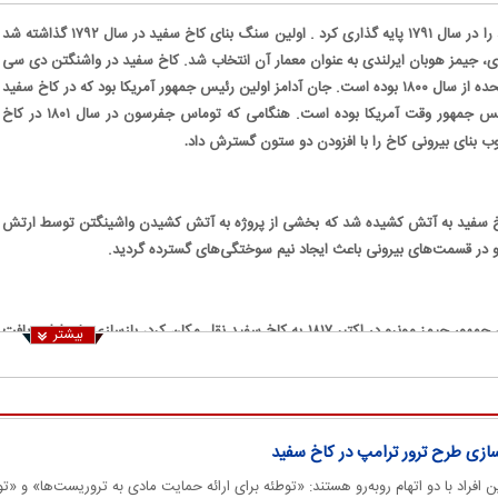
جورج واشنگتن، اولین رئیس جمهور امریکا، کاخ سفید را در سال ۱۷۹۱ پایه گذاری کرد . اولین سنگ بنای کاخ سفید در سال ۱۷۹۲ گذاشته شد
 جیمز هوبان ایرلندی به عنوان معمار آن انتخاب شد. کاخ سفید در واشنگتن دی سی
واقع شده است و محل اقامت رسمی رئیس جمهور ایالات متحده از سال ۱۸۰۰ بوده است. جان آدامز اولین رئیس جمهور آمریکا بود که در کاخ سفید
اقامت نمود و از آن پس کاخ سفید همواره محل اقامت رئیس جمهور وقت آمریکا بوده ‌است. هنگامی که توماس جفرسون در سال ۱۸۰۱ در کاخ
 بنای بیرونی کاخ را با افزودن دو ستون گسترش داد
.
ل ۱۸۱۴ و در بحبوهه جنگ‌های مشهور به جنگ ۱۸۱۲ کاخ سفید به آتش کشیده شد که بخشی از پروژه به آتش کشیدن واشینگتن توسط ارتش
و در قسمت‌های بیرونی باعث ایجاد نیم سوختگی‌های گسترده گردید.
بازسازی این صدمات بلافاصله و به سرعت آغاز گردید و رئیس جمهور جیمز مونرو در اکتبر ۱۸۱۷ به کاخ سفید نقل مکان کرد، بازسازی‌های ادامه یافت
بیشتر
.
باقی مانده کاخ سفید عمدتا تا قرن ۱۹ بدون تغییرماند، تا زمانی که در سال ۱۹۰۲، رئیس جمهور روزولت دست به بازسازی کاخ سفید زد که منجر به
 پس از آن، رئیس جمهور تفت یک دفتر بزرگ بیضوی در جلو و مرکز کاخ ساخت
.
‌سازی طرح ترور ترامپ در کاخ سفید
 افراد با دو اتهام روبه‌رو هستند: «توطئه برای ارائه حمایت مادی به تروریست‌ها» و «ت
جدیت بیشتری گرفت و باعث شد رییس جمهور هری ترومن شروع به نوسازی و از بین بردن همه