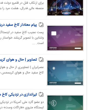
برای ارتکاب قتل در قلمرو دولت فد
چیز به جز رو بنای خارجی کند. این .پروژه در سال ۱۹۵۲ به پایان رسید
منصفه عالی فدرال، هشت مرد را به ا
امروزه کاخ سفید به سه قسمت منزل رئیس جمهور در مرکز
پیام معنادار کاخ سفید دربار
دستشویی، ۶ آشپز
پست عجیب کاخ سفید در اینستاگرام 
ریاست مجلس سنا آمریکا است، کاخ سفید در مالکیت سازمان 
ولنتاین با تصویر گرینلند خواستار
است. ...
تصاویر | حال و هوای کریسمس ۲۰۲۶؛ از کاخ سف
کاخ سفید حال و هوای کریسمس در آ
تیراندازی در نزدیکی کاخ 
دو عضو گارد ملی آمریکا در نزدیکی
ایستگاه متروی «فاراگات وست» در 