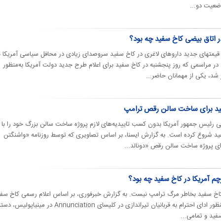
ضعیت دو...
 اتاق بیضی کاخ سفید چه بود؟
قیمتهای جدید داروهای لاغری در کاخ سفید سروصدای زیادی در محافل سیاسی آمریکا ب
در مراسمی که روز پنجشنبه در کاخ سفید برای اعلام طرح جدید دولت آمریکا به‌منظور
شد، یکی از مهمانان حاضر...
ید برای ساخت سالن رقص ترامپ
ی رئیس جمهور آمریکا بدون کسب تاییدیه‌های لازم پروژه ساخت سالن بزرگ خود را با
 شروع کرده است. به گزارش ایسنا، بر اساس تصاویری که توسط روزنامه «واشنگتن
ی پروژه ساخت سالن رقص «دونالد...
چم آمریکا در کاخ سفید چه بود؟
 کاخ سفید بخاطر مرگ ترامپ نیست. به گزارش خبرفوری، بر اساس اعلام رسمی کاخ سفی
ترامپ در تاریخ ۲۷ اوت ۲۰۲۵، به‌منظور ادای احترام به قربانیان تیراندازی در کلیسای Annunciation در مینیاپول
فید و تمامی...