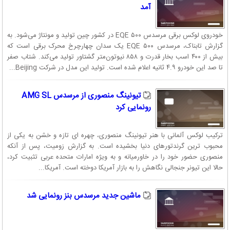
آمد
خودروی لوکس برقی مرسدس EQE ۵۰۰ در کشور چین تولید و مونتاژ می‌شود. به
گزارش تابناک، مرسدس EQE ۵۰۰ یک سدان چهارچرخ محرک برقی است که
بیش از ۴۰۰ اسب بخار قدرت و ۸۵۸ نیوتون‌متر گشتاور تولید می‌کند. شتاب صفر
تا صد این خودرو ۴.۹ ثانیه اعلام شده است. تولید این مدل در شرکت Beijing...
تیونینگ منصوری از مرسدس AMG SL
رونمایی کرد
ترکیب لوکس آلمانی با هنر تیونینگ منصوری، چهره ای تازه و خشن به یکی از
محبوب ترین گرندتورهای دنیا بخشیده است. به گزارش زومیت، پس از آنکه
منصوری حضور خود را در خاورمیانه و به ویژه امارات متحده عربی تثبیت کرد،
حالا این تیونر جنجالی نگاهش را به بازار آمریکا دوخته است. آمريکا...
ماشین جدید مرسدس بنز رونمایی شد