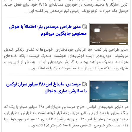
کربن سازگار با محیط زیست در خودروی مسابقه‌ای W16 خود برای فصل جدید
فرمول یک خبر داد. توتو وولف، رئیس تیم مرسدس بنز گفت: این...
مدیر طراحی مرسدس بنز: احتمالاً با هوش
مصنوعی جایگزین می‌شوم
مدیر طراحی بنز گفت: «با افزایش خودمختاری، خودرو‌ها به فضای زندگی تبدیل
می‌شوند. خودرو‌های آینده گوشی‌های هوشمند متحرک نیستند، بلکه خانه‌های
هوشمند متحرک خواهند بود.» به گزارش دیده بان ایران به نقل از ای‌بی‌سی،
هم‌زمان با اینکه مرسدس بنز سبد محصولات خود را به املاک و...
مرسدس-مایباخ اس۶۸۰ سیلور سرفر: لوکس
با سفارشی‌ سازی جنجال
در دنیای خودروهای لوکس، طرح مرسدس-مایباخ اس۶۸۰ سیلور سرفر با یک کد
رنگ سیلور یا نقره ای بی نظیر مورد توجه قرار گرفته است. به گزارش عصرایران،
جدیدترین مدل مایباخ اس۶۸۰ مجهز به پیشرانه ۶ لیتری ۱۲ سیلندر توربودوقلو با
۶۲۱ اسب بخار خروجی، شاخص صفر تا ۱۰۰ کیلومتر ۴.۵ ثانیه و...