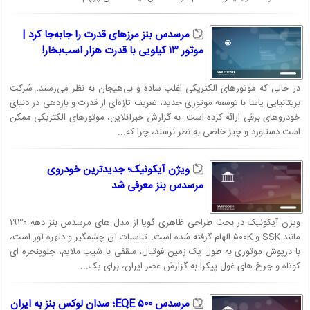
مرسدس بنز مرزهای قدرت را جابه‌جا کرد |
موتور ۱۳ کیلویی با قدرت هزار اسب‌بخار!
در حالی‌ که موتورهای الکتریکی اغلب ساده و بی‌هیجان به نظر می‌رسند، شرکت
بریتانیایی یاسا با توسعه‌ موتوری جدید، تعریف تازه‌ای از قدرت و بازدهی در دنیای
خودروهای برقی ارائه کرده است. به گزارش خبرآنلاین، موتورهای الکتریکی ممکن
است دستاورد و چیز خاصی به نظر نرسند، چرا که...
ویژن آیکونیک؛ جدیدترین خودروی
مرسدس بنز معرفی شد
ویژن آیکونیک در بحث طراحی ظاهری گویا از مدل‌ های مرسدس‌ بنز دهه ۱۹۳۰
مانند SSK و ۵۰۰K الهام گرفته شده است. تناسبات آن چشمگیر و دلهره‌ آور است،
با درپوش موتوری به طول یک زمین فوتبال، سقفی با شیب ملایم، جلوپنجره‌ ای
کوتاه و چرخ‌ های غول‌ پیکر! به گزارش عصر ایران، برای یک...
مرسدس EQE ۵۰۰؛ سدان لوکس بنز به ایران