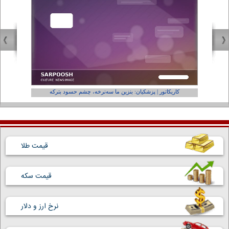
کاریکاتور | پزشکیان: بنزین ما سه‌نرخه، چشم حسود بترکه
کارتون | و
قیمت طلا
قیمت سکه
نرخ ارز و دلار