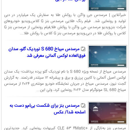
خبرآنلاین | مرسدس جی واگن با روکش طلا به سفارش یک میلیاردر در دبی
تولید و رونمایی شد. فیلم رنگ طلایی مرسدس بنز G کلاس,ویدیو خودروهای
شرکت بنز,ویدیو مرسدس جی واگن با روکش طلا,فیلم رونمایی از مرسدس بنز G
کلاس با روکش طلا در دبی,ویدیو مرسدس بنز G کلاس با روکش طلا...
مرسدس میباخ S 680 نوردیک گلو، سدان
فوق‌العاده لوکس آلمانی معرفی شد
مرسدس میباخ از نسخه ویژه S 680 با نام نوردیک گلو پرده برداشت؛ یک سدان
لوکس اصیل آلمانی با کابین پرزرق و برق و پیشرانه ۱۲ سیلندر قدرتمند. به گزارش
گجت نیوز، مرسدس میباخ در جریان نمایشگاه خودرو مونته‌ری ۲۰۲۴ از مرسدس
میباخ SL 680 مونوگرام مدل ۲۰۲۶ رونمایی کرد، ولی این...
مرسدس بنز برای شکست بی‌ام‌و دست به
اسلحه شد!/ عکس
مرسدس بنز به‌تازگی از +CLE ۵۳ ۴Matic کبریولت رونمایی کرد. جدیدترین