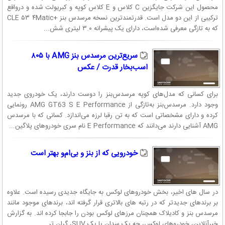
محصول این شرکت جایگزین C کلاس و E کلاس کوپه و کبریولت شده و درواقع
ترکیبی از این دو مدل است. قدرتمندترین نسخه مرسدس بنز +CLE ۵۳ ۴Matic
که به تازگی معرفی شده‌است، دارای یک پیشرانه ۳.۰ لیتری شش...
سریع‌ترین مرسدس بنز AMG با ۸۰۵
اسب‌بخار قدرت / عکس
برای کسانی که مدل‌های کوپه مرسدس‌بنز را دوست دارند، یک خودروی جدید
وجود دارد. مرسدس‌بنز به‌تازگی از AMG GT63 S E Performance رونمایی
کرده و دارای مشخصاتی است که به تن رقبا لرزه می‌اندازد. کسانی که با مرسدس
AMG آشنایی دارند می‌دانند که E Performance نام سری خودروهای پلاگین...
خودرویی که از بنز و بی‌ام‌و بهتر است
در سال های اخیر، بخش خودروهای لوکس به جایگاه جدیدی رسیده است. علاوه
بر برندهای جدیدتر که در رتبه های بالاتری قرار گرفته اند، برندهای موجود مانند
مرسدس بنز و کادیلاک همچنان مرزهای لوکس بودن را جابجا کرده اند. به گزارش
خبرآنلاین، خودروهای لوکس، چه یک سدان یا یک SUV، گران تر...