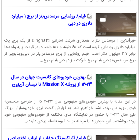
فیلم/ رونمایی مرسدس‌بنز از برج ۱ میلیارد
دلاری در دبی
خبرآنلاین | مرسدس بنز با همکاری شرکت اماراتی Binghatti از یک برج یک
میلیارد دلاری رونمایی کرده است که ۶۵ طبقه و ۱۵۰ واحد دارد. قیمت پایه واحدها
برابر ۲.۷ میلیون دلار است. فیلم رونمایی از برج مرسدس‌بنز در دبی,ویدیویی از
برج مرسدس‌بنز دبی,فیلم برج شرکت بنز در دبی,فیلم برج...
بهترین خودروهای کانسپت جهان در سال
۲۰۲۳؛ از پورشه Mission X تا نیسان آریزون
در این مقاله با بهترین خودروهای مفهومی سال ۲۰۲۳ که از طراحی منحصربه
فردی بهره می برند، آشنا خواهیم شد. به گزارش گجت نیوز، خودروسازان بزرگ
طی سال ۲۰۲۳ با حضور در نمایشگاه های مختلف از خودروهای مفهومی خود
پرده برداشتند. این خودروها با مرحله تولید انبوه فاصله زیادی دارند،...
فیلم/ آنباکسینگ جذاب از لپتاپ اختصاصی