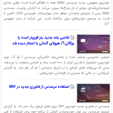
خودروی مفهومی جدید مرسدس AMG همه را غافلگیر کرده است؛ وقتی صدای
شبیه‌سازی‌شده‌ی موتور از دل چراغ‌ها بیرون می‌آید. به گزارش زومیت، مرسدس
AMG پس از تجربه‌ی نه‌چندان موفق مدل چهارسیلندر هیبریدی C63، اکنون با
قدرت به عرصه‌ی خودروهای برقی بازگشته است. این شرکت از مدل مفهومی
GT...
شاسی بلند جدید بنز قوی‌تر است یا
بوگاتی؟/ هیولای آلمانی با استتار دیده شد
تصاویر جاسوسی منتشر شده از شاسی‌بلند الکتریکی مرسدس آ اِم گِ، نوید
خودرویی تمام‌عیار با قدرتی فراتر از ۱۰۰۰ اسب بخار و طراحی متفاوت را می‌دهد؛
مدلی که می‌تواند فصل تازه‌ای را در تاریخ مرسدس آ اِم گِ رقم بزند. به گزارش
خبرانلاین، در حالی که بسیاری از طرفداران خودروهای...
استفاده مرسدس از فناوری جدید در W۱۶
مرسدس از فناوری جدید خودروی W۱۶ برای فصل فرمول یک خبر داد. به گزارش
تسنیم، مرسدس بنز، غول خودروسازی آلمانی از برنامه خود برای استفاده از فیبر