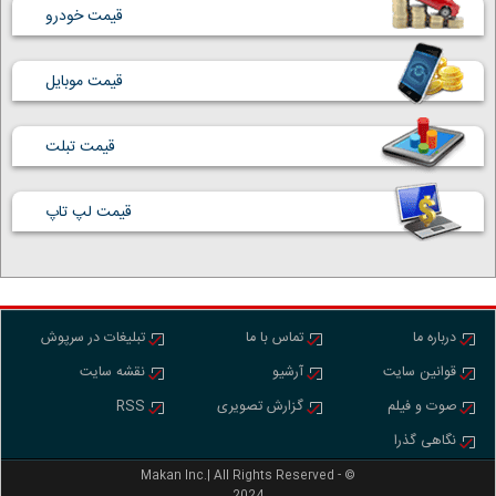
قیمت خودرو
قیمت موبایل
قیمت تبلت
قیمت لپ تاپ
درباره ما
تماس با ما
تبلیغات در سرپوش
قوانین سایت
آرشیو
نقشه سایت
صوت و فیلم
گزارش تصویری
RSS
نگاهی گذرا
Makan Inc.‎‎‎| All Rights Reserved - ©