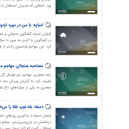
بود. انتقالی که مدیران استقلال با 
امباپه: با من در مورد از
کیلیان امباپه گفتگوی جنجالی و مف
در گف
کرد. این مهاجم فرانسوی رک‌تر از
مصاحبه جنجالی مهاجم مدنظ
رضا جعفری، مهاجم تیم فوتبال گل گ
تعریف کرد. به گزارش ورزش سه، فص
جعفری به یکی از سوژه‌های داغ نقل 
دمبله: بله توپ طلا را می‌
عثمان دمبله با یادآوری روزهای حضو
لحظاتی گفت که کنار لیونل مسی در 