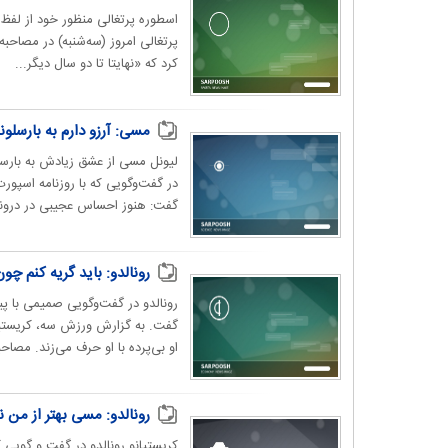
اسطوره پرتغالی منظور خود از لفظ 
پرتغالی امروز (سه‌شنبه) در مصاحبه
کرد که «نهایتا تا دو سال دیگر...
مسی: آرزو دارم به بارسلونا
لیونل مسی از عشق زیادش به بارسل
در گفت‌وگویی که با روزنامه اسپورت
گفت: هنوز احساس عجیبی در درونم 
رونالدو: باید گریه کنم 
رونالدو در گفت‌وگویی صمیمی با پ
گفت. به گزارش ورزش سه، کریستیان
او بی‌پرده با او حرف می‌زند. مصاح
رونالدو: مسی بهتر از من 
کریستیانو رونالدو در گفت و گویی