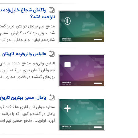
واکنش شجاع خلیل‌زاده به 
ناراحت نشد؟
مدافع تیم فوتبال تراکتور تبریز گف
شد، حرفی نزدند؟ به گزارش تسنیم، 
شانزدهم نهایی جام حذفی، حواشی ا
«الیاس والی‌فرد» کاپیتان ایرانی زیر ۱۷ سال آلمان با رویای فتح جام ج
الیاس والی‌فرد مدافع هفده ساله‌ای ب
نوجوانان آلمان بازی می‌کند، از ر
روزهای گذشته در فضای مجازی، تو
یامال: مسی بهترین تاریخ
ستاره جوان آبی اناری ها تاکید کر
آورد. اولویت، منافع جمعی تیم است