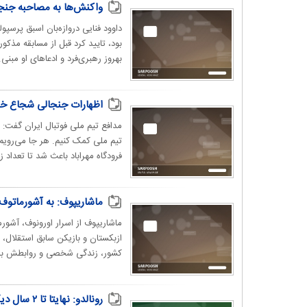
واکنش‌ها به مصاحبه جنجال
داوود فنایی دروازه‌بان اسبق پرسپ
بود، تایید کرد قبل از مسابقه مذکو
بهروز رهبری‌فرد و ادعاهای او مبنی..
اظهارات جنجالی شجاع خلی
مدافع تیم ملی فوتبال ایران گفت: 
تیم ملی کمک کنیم. هر جا می‌رویم 
فرودگاه مهراباد باعث شد تا تعداد زی
ماشاریپوف: به آشورماتوف
ماشاریپوف از اسرار اورونوف، آشورم
ازبکستان و بازیکن سابق استقلال، 
کشور، زندگی شخصی و روابطش با س
رونالدو: نهایتا تا ۲ سال دیگر خداحافظی می‌کنم | من دیگر یک عربستانی هستم