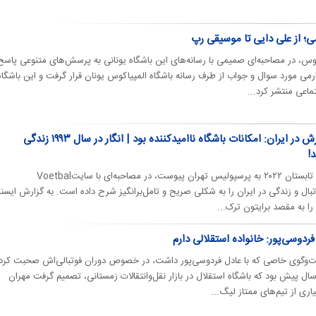
ی؛ از علی دایی تا موسیقی رپ
کوس، در مصاحبه‌ای صمیمی با رسانه‌های این باشگاه یونانی به پرسش‌های متنوعی پاسخ
رمی مورد سوال و جواب از طرف رسانه باشگاه المپیاکوس یونان قرار گرفت و این باشگاه
ماعی منتشر کرد...
لوکادیا درباره دوران حضورش در ایران: امکانات باشگاه ناامیدکننده بود | انگار در سال ۱۹۹۳ زندگی
!
یورگن لوکادیا، بازیکن هلندی که در تابستان ۲۰۲۲ به پرسپولیس تهران پیوست، در مصاحبه‌ای با سایتVoetbal
 خود از فوتبال و زندگی در ایران را به شکلی صریح و تامل‌برانگیز شرح داده است. به گزارش ایسنا
 را به مقصد برایتون ترک...
ردوسی‌پور: خانواده استقلالی دارم
فت‌وگوی خاصی که با عادل فردوسی‌پور داشت، در خصوص دوران فوتبالی‌اش صحبت کرد.
نزدیک به یک سال پیش بود که باشگاه استقلال در بازار نقل‌وانتقالات زمستانی، تصمیم گرفت مهران
ری از تیم‌های ممتاز لیگ...