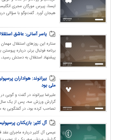
ایسنا، پیرس مورگان مجری انگلیسی ش
هیجان آورد. گفت‌وگو با سؤالی دربا
یاسر آسانی: عاشق استقلال
ستاره این روزهای استقلال مهمان بر
برنامه فوتبال برتر، درباره پیوستن
پیشنهاد استقلال به دستش رسید، گز
بیرانوند: هواداران پرسپول
ملی بود
علیرضا بیرانوند در گفت و گویی 
گزارش ورزش سه، پس از یک سال دشو
تصاحب کرده بود، در گفتگویی به سو
آل کثیر: بازیکنان پرسپول
عیسی آل کثیر درباره ماجرای عقد ق
گزارش ورزش سه، یکی از عجیب ترین 