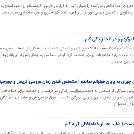
«بزودی خداحافظی می‌کنم» را عنوان کرد. به گزارش فارس، کریستیانو رونالدو، اسطوره
 ویدئویی با انجمن جهانی تورایز در ریاض، که بر گردشگری و سرمایه‌گذاری تمرکز دارد، ا
 برگردم و در آنجا زندگی کنم
ونا گفت و اینکه بسیار دلتنگ این شهر و تیمش شده است‌. به گزارش ایسنا، لیونل مس
 داشت درباره موضوعات زیادی صحبت کرد. او در ابتدا درباره جدایی‌اش از آبی‌اناری‌ها
باقی مانده...
چون چیزی به پایان فوتبالم نمانده | مشخص شدن زمان عروسی کریس و جورجینا
یرس مورگان از عشقش به منچستریونایتد، زندگی در عربستان و تصمیم برای خداحافظی
و رونالدو دوباره روبه‌روی پیرس مورگان نشست؛ رفیق قدیمی‌اش و شاید تنها خبرنگاری
به‌ای مفصل و...
نیست | شاید بعد از خداحافظی گریه کنم
 که با پیرس مورگان داشت به صراحت گفت که لیونل مسی از او بهتر نیست. به گزارش