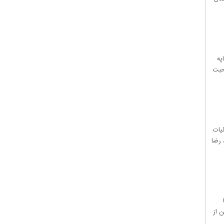
په
 صحبت
یات
 رضا
رمن از