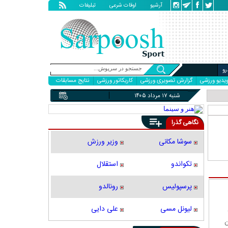
آرشیو
اوقات شرعی
تبلیغات
و
یدیو ورزشی
گزارش تصویری ورزشی
کاریکاتور ورزشی
نتایج مسابقات
شنبه ۱۷ مرداد ۱۴۰۵
نگاهی گذرا
سوشا مکانی
وزیر ورزش
تکواندو
استقلال
پرسپولیس
رونالدو
لیونل مسی
علی دایی
ن