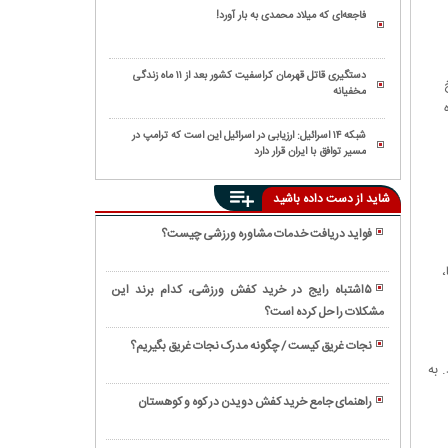
فاجعه‌ای که میلاد محمدی به بار آورد!
دستگیری قاتل قهرمان کراسفیت کشور بعد از ۱۱ ماه زندگی
مخفیانه
شبکه ۱۴ اسرائیل: ارزیابی در اسرائیل این است که ترامپ در
مسیر توافق با ایران قرار دارد
شاید از دست داده باشید
فواید دریافت خدمات مشاوره ورزشی چیست؟
همه
،
چیز
۵اشتباه رایج در خرید کفش ورزشی، کدام برند این
درباره
مشکلات را حل کرده‌ است؟
همه
کشتی
چیز
محلی
نجات غریق کیست / چگونه مدرک نجات غریق بگیریم؟
درباره
و
کشتی
 به
ورزش
مازندرانی
ساحلی؛
سنتی
راهنمای جامع خرید کفش دویدن در کوه و کوهستان
لوچو
ورزش
پنچاک
درباره
هیجان
سیلات
کشتی