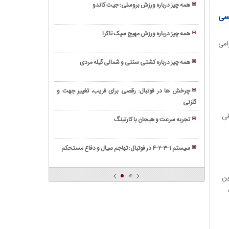
انگیز
همه چیز درباره ورزش بروسلی؛ جیت کاندو
باستانی
و
کسی
فشار
و
پرطرفدار
در
قدیمی
همه چیز درباره ورزش مهیج سپک تاکرا
در
فوتبال
امی
پهلوانان
کشتی
سواحل
به
باستانی
شنی
چه
همه چیز درباره کشتی سنتی و شمالی گیله مردی
آلیش
معناست؟
همه
و
چیز
حضور
چرخش ها در فوتبال: رقصی برای فریب، تغییر جهت و
درباره
پررنگ
گلزنی
مهارت
ورزش
بانوان
حیاتی
طی
مهیج
تجربه سرعت و هیجان با کارتینگ
سانتر
کرفبال
ثروبال
کردن
ورزشی
در
سیستم ۱-۳-۲-۴ در فوتبال؛ تهاجم سیال و دفاع مستحکم
شبیه
فوتبال
مسابقات
به
قهرمانی
والیبال
ین
مستر
المپیا
و
حواشی
آن