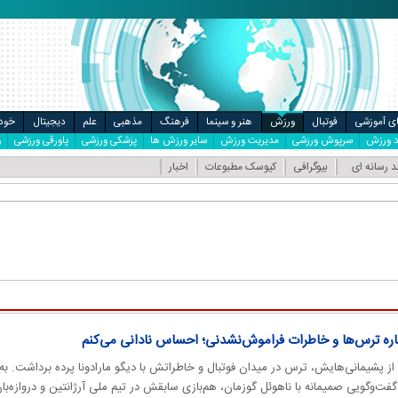
ال
مت خودرو
ای آموزشی
فوتبال
ورزش
هنر و سینما
فرهنگ
مذهبی
علم
دیجیتال
خودر
ود ورزش
سرپوش ورزشی
مدیریت ورزش
سایر ورزش ها
پزشکی ورزشی
پاورقی ورزشی
و
د رسانه ای
بیوگرافی
کیوسک مطبوعات
اخبار
ره ترس‌ها و خاطرات فراموش‌نشدنی؛ احساس نادانی می‌کنم
ز پشیمانی‌هایش، ترس در میدان فوتبال و خاطراتش با دیگو مارادونا پرده برداشت. به
‌وگویی صمیمانه با ناهوئل گوزمان، هم‌بازی سابقش در تیم ملی آرژانتین و دروازه‌با