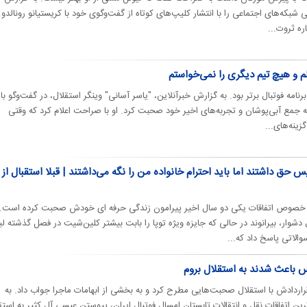
بکه‌های اجتماعی را با انتشار کلیپ‌های کوتاه از گفت‌وگوی خود با کریستیانو رونالدو 
ره ثروت...
م و هیچ تیم دیگری را نمی‌خواستم
نامه فوتبال برتر بود. به گزارش خبرآنلاین، "یاسر آسانی" وینگر استقلال، در گفت‌وگو با
 به جمع آبی‌پوشان و تجربه‌های اخیر خود صحبت کرد. او با صراحت اعلام کرد که وقتی
ینه‌های...
یس حق داشتند اما باید احترام خانواده من را نگه می‌داشتند | قبلا استقبال از 
در خصوص اتفاقات یکی دو سال اخیر پیرامون زندگی حرفه ای خودش صحبت کرده است. 
ار، بیرانوند در حالی که جایزه ویژه توپا را بابت بیشتر کلین‌شیت در فصل گذشته ل
الاتی پاسخ داد که...
یس باعث شدند به استقلال بروم
راردادش با استقلال صحبت‌هایی مطرح کرد و به بخشی از ابهامات ماجرا جواب داد. به
اتفاقات نقل و انتقالات تابستان امسال فوتبال ایران، پیوستن عیسی آل کثیر به استق