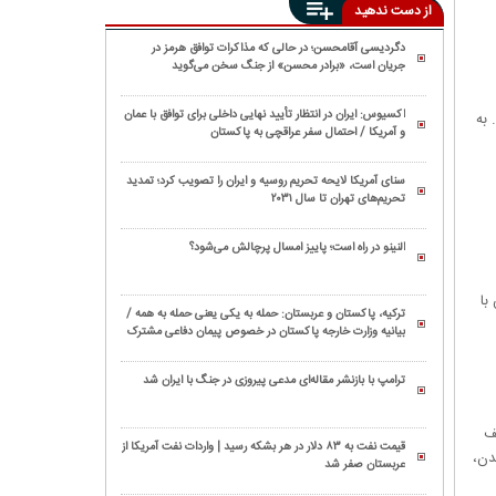
از دست ندهید
دگردیسی آقامحسن؛ در حالی که مذاکرات توافق هرمز در
جریان است، «برادر محسن» از جنگ سخن می‌گوید
اکسیوس: ایران در انتظار تأیید نهایی داخلی برای توافق با عمان
 به
و آمریکا / احتمال سفر عراقچی به پاکستان
سنای آمریکا لایحه تحریم روسیه و ایران را تصویب کرد؛ تمدید
تحریم‌های تهران تا سال ۲۰۳۱
النینو در راه است؛ پاییز امسال پرچالش می‌شود؟
رسپولیس با
ترکیه، پاکستان و عربستان: حمله به یکی یعنی حمله به همه /
بیانیه وزارت خارجه پاکستان در خصوص پیمان دفاعی مشترک
مکه
ترامپ با بازنشر مقاله‌ای مدعی پیروزی در جنگ با ایران شد
لف
قیمت نفت به ۸۳ دلار در هر بشکه رسید | واردات نفت آمریکا از
دن،
عربستان صفر شد