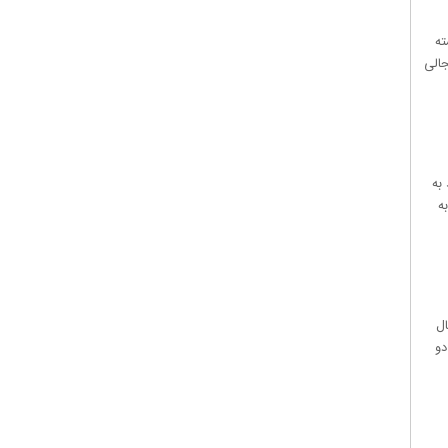
ته
جالی
به
ه
ال
دو