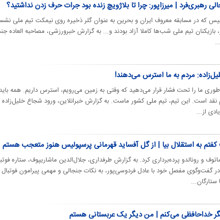
ی رهبری‌فرد | میرزاپور: چرا تا بلاژویچ زنده بود جرات حرف زدن نداشتید؟
ولیس که در مسابقه معروف ایران و بحرین به عنوان گلر ذخیره روی نیمکت تیم ملی نشس
ر، بازیکنان تیم ملی شب‌ها کاملا آزاد بودند و... به گزارش خبرورزشی، مصاحبه العاده جن
.
ل‌زاده: مردم به ما استرس می‌دهند!
طوری ما را تحت فشار قرار می‌دهید که وقتی به زمین می‌رویم، استرس داریم. همه باید 
نقد است. این تیم، تیم ملی کشور ماست. به گزارش خبرانلاین، ورود شجاع خلیل‌زاده ب
ادی از...
 کفتم به استقلال بیا | از گل آفساید قهرمانی پرسپولیس هنوز متعجب هستم
اتوف و رونالدو پرده‌برداری کرد. به گزارش طرفداری، جلال‌الدین ماشاریپوف، ستاره فوتب
در گفت‌وگوی مفصل خود با عادل فردوسی‌پور، به نکات جنجالی و مهمی پیرامون فوتبال 
تارگان...