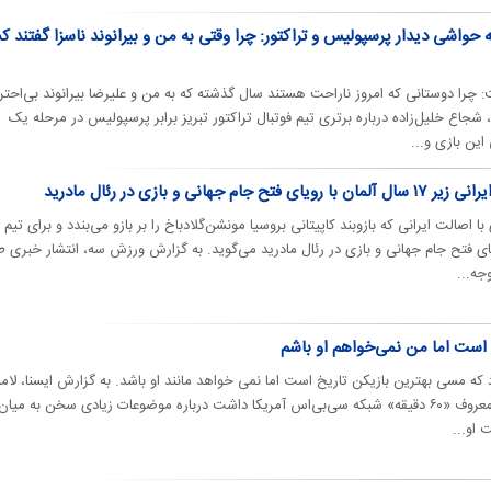
حواشی دیدار پرسپولیس و تراکتور: چرا وقتی به من و بیرانوند ناسزا گفتند 
ت: چرا دوستانی که امروز ناراحت هستند سال گذشته که به من و علیرضا بیرانوند بی‌احتر
شجاع خلیل‌زاده درباره برتری تیم فوتبال تراکتور تبریز برابر پرسپولیس در مرحله یک
ین بازی و...
هانی و بازی در رئال مادرید
ا اصالت ایرانی که بازوبند کاپیتانی بروسیا مونشن‌گلادباخ را بر بازو می‌بندد و برای تیم
ویای فتح جام جهانی و بازی در رئال مادرید می‌گوید. به گزارش ورزش سه، انتشار خبری 
جه...
 است اما من نمی‌خواهم او باشم
د که مسی بهترین بازیکن تاریخ است اما نمی خواهد مانند او باشد. به گزارش ایسنا، لام
یامال در گفت و گویی که با برنامه معروف «۶۰ دقیقه» شبکه سی‌بی‌اس آمریکا داشت درباره موضوعات زیادی سخن به میان
 او...