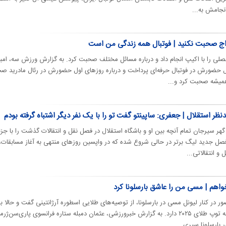
انجامش به...
دواج صحبت نکنید | فوتبال همه زندگی من است
صلی را با اکیپ انجام داد و درباره مسائل مختلف صحبت کرد. به گزارش ورزش سه، امبا
تگویی با اکیپ به مرور ۱۰ سال حضورش در فوتبال حرفه‌ای پرداخت و درباره روزهای اول حضورش در رئال مادرید
 همیشه صحبت کرد و...
ر استقلال | جعفری: ساپینتو گفت تو را با یک نفر دیگر اشتباه گرفته بودم
هر سیرجان تمام آنچه بین او و باشگاه استقلال در فصل نقل و انتقالات گذشت را با جزئ
ل جدید لیگ برتر در حالی شروع شده که در واپسین روزهای منتهی به آغاز مسابقات،
و انتقالاتی...
خواهم | مسی من را عاشق بارسلونا کرد
ر در کنار لیونل مسی در بارسلونا، از توصیه‌های طلایی اسطوره آرژانتینی گفت و حالا با
درخشش در پاری‌سن‌ژرمن، چشم به توپ طلای ۲۰۲۵ دارد. به گزارش خبرورزشی، عثمان دمبله ستاره فرانسوی پاری‌سن‌ژ
بارسلونا سپری...