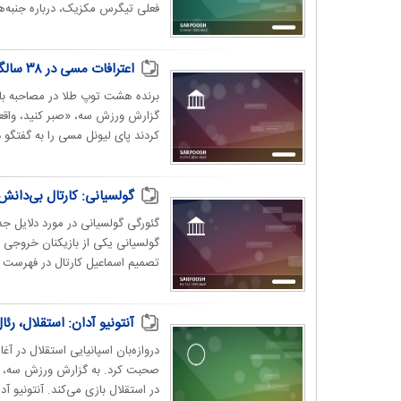
فعلی تیگرس مکزیک، درباره جنبه‌ه
اعترافات مسی در ۳۸ سالگی؛ دوران بازنشستگی فوق‌ستاره نزدیک است
برنده هشت توپ طلا در مصاحبه با 
گزارش ورزش سه، «صبر کنید، واقعاً
کردند پای لیونل مسی را به گفتگو د
گولسیانی: کارتال بی‌دانش 
گئورگی گولسیانی در مورد دلایل 
تصمیم اسماعیل کارتال در فهرست ماز
آنتونیو آدان: استقلال، رئ
دروازه‌بان اسپانیایی استقلال در آ
صحبت کرد. به گزارش ورزش سه، درو
در استقلال بازی می‌کند. آنتونیو آدا