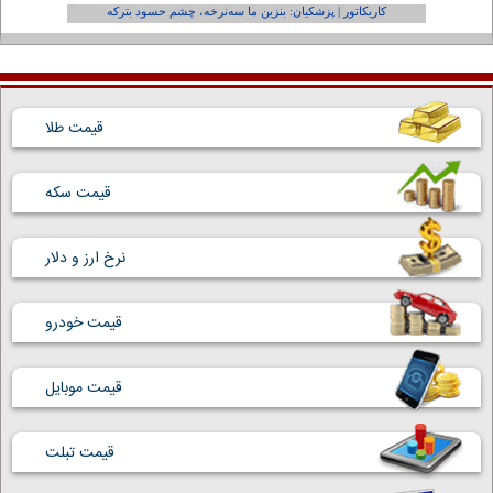
کاریکاتور | پزشکیان: بنزین ما سه‌نرخه، چشم حسود بترکه
کارتون | و
قیمت طلا
قیمت سکه
نرخ ارز و دلار
قیمت خودرو
قیمت موبایل
قیمت تبلت