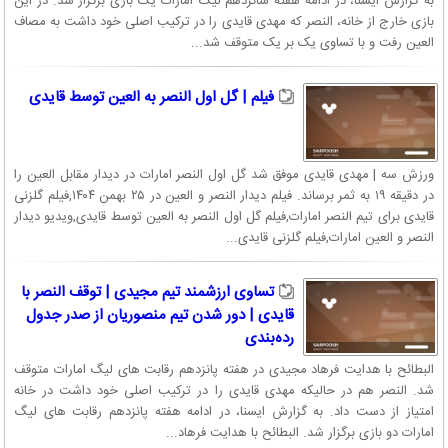
به گزارش ایسنا، در ادامه هفته شانزدهم لیگ امارات یک بازی برگزار شد. در این
خود، نمایش درخشانی از خود نشان داد. از این رو هواداران استقلال به او
بازی خارج از خانه، النصر که مهدی قایدی را در ترکیب اصلی خود داشت به مصاف
لقب باشو کوچک را داده‌اند.
العین رفت و با تساوی یک بر یک متوقف شد...
تیم ملی
فیلم | گل اول النصر به العین توسط قایدی
قایدی به تیم ملی ایران زیر ۲۰ سال برای شرکت در جام جهانی زیر بیست سال
۲۰۱۷، تحت مدیریت امیر حسین پیروانی دعوت شد. قایدی پس از نشستن
روی نیمکت برای بازی مقدماتی ایران مقابل کاستاریکا، اولین مسابقه خود را
ورزش سه | مهدی قایدی موفق شد گل اول النصر امارات در دیدار مقابل العین را
در برابر زامبیا به میدان رفت و در این بازی ۱۸ دقیقه بازی کرد. او همچنین
در دقیقه ۱۹ به ثمر برساند. فیلم دیدار النصر و العین در ۲۵ بهمن ۱۴۰۴,فیلم گلزنی
برای چند دقیقه در برابر پرتغال بازی کرد؛ اما مصدوم و از مسابقه خارج شد.
قایدی برای تیم النصر امارات,فیلم گل اول النصر به العین توسط قایدی,ویدیو دیدار
النصر و العین امارات,فیلم گلزنی قایدی...
تصادف شدید مهدی قائدی
مهدی قائدی در روز نهم بهمن ماه سال ۹۶ در حالی که برای کارهای مربوط به
تساوی ارزشمند تیم مجیدی | توقف النصر با
دانشگاهش به بوشهر رفته بود در حادثه رانندگی مصدوم و روانه بیمارستان
قایدی | دور شدن تیم منصوریان از صدر جدول
خلیج فارس شد. او به همراه برخی دوستانش سوار بر ماشین در حال برگشت
رده‌بندی
از تماشای مسابقات فوتبال ساحلی بودند که خودروی آنها در اتوبان امام
البطائح با هدایت فرهاد مجیدی در هفته پانزدهم رقابت های لیگ امارات متوقف
علی (ع) بوشهر واژگون می شود.
شد. النصر هم در حالیکه مهدی قایدی را در ترکیب اصلی خود داشت در خانه
امتیاز از دست داد. به گزارش ایسنا، در ادامه هفته پانزدهم رقابت های لیگ
امارات دو بازی برگزار شد. البطائح با هدایت فرهاد...