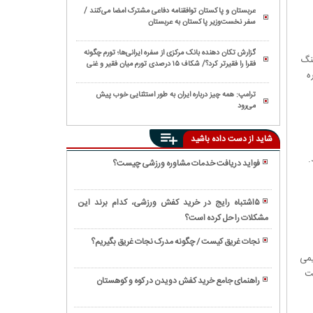
عربستان و پاکستان توافقنامه دفاعی مشترک امضا می‌کنند /
سفر نخست‌وزیر پاکستان به عربستان
گزارش تکان‌ دهنده بانک مرکزی از سفره ایرانی‌ها؛ تورم چگونه
تنگ
فقرا را فقیرتر کرد؟/ شکاف ۱۵ درصدی تورم میان فقیر و غنی
ه
ترامپ: همه چیز درباره ایران به طور استثنایی خوب پیش
می‌رود
شاید از دست داده باشید
.
فواید دریافت خدمات مشاوره ورزشی چیست؟
همه
چیز
۵اشتباه رایج در خرید کفش ورزشی، کدام برند این
درباره
مشکلات را حل کرده‌ است؟
همه
کشتی
چیز
محلی
نجات غریق کیست / چگونه مدرک نجات غریق بگیریم؟
درباره
و
کشتی
یمی
ورزش
مازندرانی
ساحلی؛
شت
سنتی
راهنمای جامع خرید کفش دویدن در کوه و کوهستان
لوچو
ورزش
پنچاک
درباره
هیجان
سیلات
کشتی