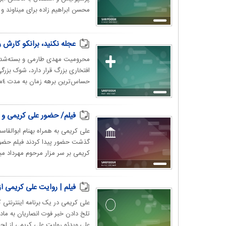
محسن ابراهیم زاده برای میناوند و ا
عجله نکنید، برانکو کارش ر
محرومیت مهدی طارمی و بسته‌شدن دو
افتخاری بزرگ قرار دارد، شوک بزرگی 
حساس‌ترین برهه زمان به مدت ٤ماه در اختیار...
فیلم/ حضور علی کریمی و ابو
علی کریمی به همراه بهنام ابوالقاس
گذشت حضور پیدا کردند فیلم حضور ع
کریمی بر سر مزار مرحوم مهرداد مین
فیلم | روایت علی کریمی ا
علی کریمی در یک برنامه‌ اینترنتی 
تلخ دادن خبر فوت انصاریان به ماد
علی,ویدئو روایت علی کریمی از لحظ