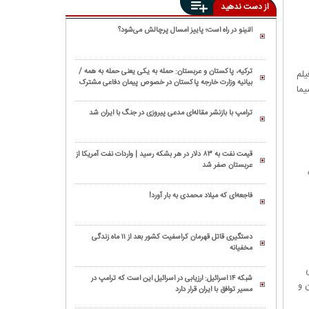
از دست ندهید
النینو در راه است؛ پاییز امسال پرچالش می‌شود؟
ترکیه، پاکستان و عربستان: حمله به یکی یعنی حمله به همه /
یلم
بیانیه وزارت خارجه پاکستان در خصوص پیمان دفاعی مشترک
صداوسیما
مکه
ترامپ با بازنشر مقاله‌ای مدعی پیروزی در جنگ با ایران شد
قیمت نفت به ۸۳ دلار در هر بشکه رسید | واردات نفت آمریکا از
عربستان صفر شد
فاجعه‌ای که میلاد محمدی به بار آورد!
دستگیری قاتل قهرمان کراسفیت کشور بعد از ۱۱ ماه زندگی
مخفیانه
ی
شبکه ۱۴ اسرائیل: ارزیابی در اسرائیل این است که ترامپ در
 و
مسیر توافق با ایران قرار دارد