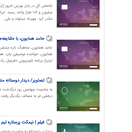
میلیون و ۱۰۷ هزار واحد ر
مکدر کرد. مهرداد میناوند و علی...
حامد همایون، با «شایعه»
حامد همایون، نماهنگ تازه منتشر 
همایون، خواننده موسیقی پاپ، هم‌ز
تیتراژ برنامه تلویزیونی «فرمول یک»
تصاویر/ دیدار دوستانه م
به مناسبت چهلمین روز درگذشت مهر
درفشی فر به مصالف یگدیگر رفتند. 
فیلم | نیمکت پرستاره تی
دیداری دوستانه به مناسبت چهلمین