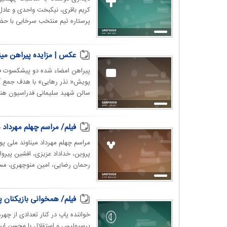
کریم باقری، نیکبخت واحدی و عادل 
پرستاره تیم منتخب سرخابی با حضو
عکس | مزایده پیراهن مینا
پیراهن امضاء شده دو پیشکسوت فقید
پویش« نذر رهایی» با هدف جمع آو
سالن شهید سلیمانی فدراسیون هندب
فیلم/ مراسم چهلم مهرداد م
مراسم چهلم مهرداد میناوند ملی پو
پروین، خداداد عزیزی، افشین پیروان
رحمان رضایی، امین منوچهری، مسع
فیلم/ همخوانی بازیکنان پ
خواننده پاپ در کنار تعدادی از چهر
پرسپولیس و استقلال با محسن ابراه