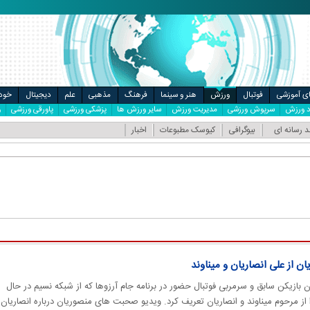
ال
مت خودرو
ای آموزشی
فوتبال
ورزش
هنر و سینما
فرهنگ
مذهبی
علم
دیجیتال
خودر
ود ورزش
سرپوش ورزشی
مدیریت ورزش
سایر ورزش ها
پزشکی ورزشی
پاورقی ورزشی
و
د رسانه ای
بیوگرافی
کیوسک مطبوعات
اخبار
ن از علی انصاریان و میناوند
ان بازیکن سابق و سرمربی فوتبال حضور در برنامه جام آرزوها که از شبکه نسیم در حال
 مرحوم میناوند و انصاریان تعریف کرد. ویدیو صحبت های منصوریان درباره انصاریان,