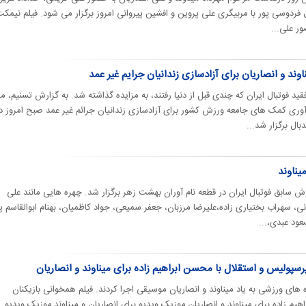
فردوسی پور با مربیگری علی پروین و افشین پیروانی امروز برگزار می شود. فیلم نیمک
ر علی...
وند و انصاریان برای آزادسازی زندانیان جرایم غیر عمد
 فوتبال ایران که چندی قبل از دنیا رفتند، به مزایده گذاشته شد. به گزارش تسنیم، م
ری کمک های جامعه ورزش کشور برای آزادسازی زندانیان جرائم غیر عمد صبح امروز د
ال برگزار شد...
یناوند
ش سابق فوتبال ایران در قطعه نام آوران بهشت زهر برگزار شد. چهره هایی مانند علی
ی، سهراب بختیاری زاده،علیرضا مرزبان، جعفر سمیعی، جواد کاظمیان، بهنام ابوالقاسم پو
ود عبدی،...
رسپولیس و استقلال با محسن ابراهیم زاده برای میناوند و انصاریان
ه های ورزشی به یاد میناوند و انصاریان موسیقی اجرا کردند. فیلم همخوانی بازیکنان
یم زاده برای میناوند و انصاریان,موزیک ویدیو برای انصاریان و میناوند,موزیک ویدیو