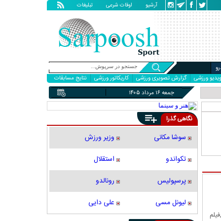
آرشیو
اوقات شرعی
تبلیغات
و
یدیو ورزشی
گزارش تصویری ورزشی
کاریکاتور ورزشی
نتایج مسابقات
جمعه ۱۶ مرداد ۱۴۰۵
نگاهی گذرا
سوشا مکانی
وزیر ورزش
تکواندو
استقلال
پرسپولیس
رونالدو
لیونل مسی
علی دایی
فیلم