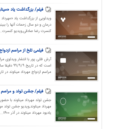
فیلم/ بزرگداشت یاد «میناوند» 
درمان و دو سال زحمات آنها را ببینی
کنسرت ‎رضا صادقی,ویدیو کنسرت...
فیلمی تلخ از مراسم ازدواج
آرش ظلی پور با انتشار ویدئوی مرا
است که در ت
مراسم ازدواج مهرداد میناوند در تاریخ ۹۹/۹/۹ هست که دقی
فیلم/ جشن تولد و مراسم ی
یادبود مهرداد میناوند در آذر ۱۴۰۰...