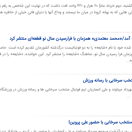
شاخص کل در بازار بورس امروز (یکشنبه، دوم خرداد ‌ماه) ۲۰ هزار و ۴۲۱ واحد افت داشت که در نهایت این شاخص به 
سید. ایرانی هایی که به بهانه کرونا در میان ما نیستند و وداع آنها با دنیای فانی خیلی از خاطره ها
 آمد/«محمد معتمدی» همزمان با فرارسیدن سال نو قطعه‌ای منتشر کرد
شده خود با نام «شایعه» را به دو فوتبالیست درگذشته کشورمان تقدیم کرده است. حامد
مان فرا رسیدن سال نو، نماهنگ «شایعه» را منتشر کرد. این خواننده، «شایعه» را در ق
...
نتخب سرخابی با رسانه ورزش
داد میناوند و علی انصاریان تیم فوتبال منتخب سرخابی ها و رسانه ورزش در ورزشگاه
...
م منتخب سرخابی با حضور علی پروین!
 روز درگذشت مرحوم مهرداد میناوند و علی انصاریان با حضور علی کریمی، خداداد عزیز