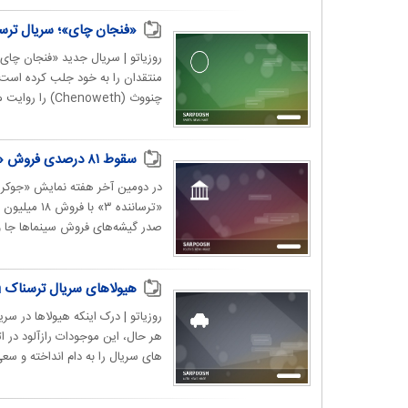
«فنجان چای»؛ سریال ترس
منتقدان را به خود جلب کرده است.
چنووث (Chenoweth) را روایت می‌کند که درگیر...
سقوط ۸۱ درصدی فروش «جوکر ۲» در هفته دوم/ یک دلقک دیگر اول شد
«ترساننده 
صدر گیشه‌های فروش سینماها جا وج
هیولاهای سریال ترسناک From چه موجوداتی هستند و از ساکنان شهر چه می خواهند؟
هر حال، این موجودات رازآلود در
های سریال را به دام انداخته و سعی