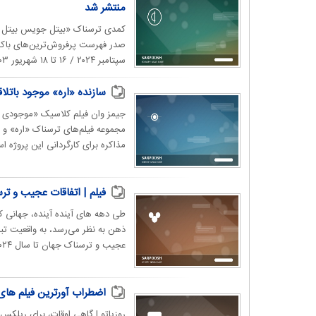
منتشر شد
سپتامبر ۲۰۲۴ / ۱۶ تا ۱۸ شهریور ۱۴۰۳) پشت‌ سر گذاشت،...
سازنده «اره» موجود باتلاق
جیمز وان فیلم کلاسیک «موجودی از ب
مجموعه فیلم‌های ترسناک «اره» و 
مذاکره برای کارگردانی این پروژه ا
فیلم | اتفاقات عجیب و ترسن
طی دهه های آینده آینده، جهانی ک
عجیب و ترسناک جهان تا سال ۲۰۲۴,فیلم عجیب...
اضطراب آورترین فیلم های تاریخ سینما؛ از
روزیاتو | گاهی اوقات، برای ریلک