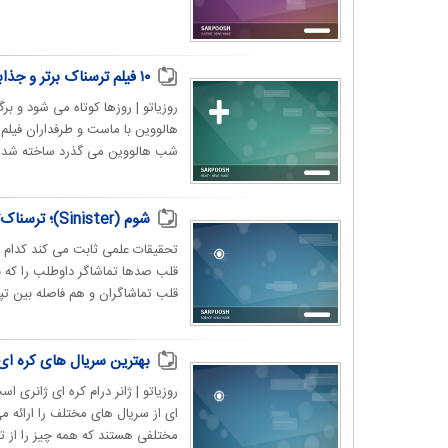
۱۰ فیلم ترسناک برتر و جذابی که داستان آن‌ها در شب هالووین رخ می‌دهد
روزیاتو | روزها کوتاه می شود و بر
هالووین با ماست و طرفداران فیلم
شب هالووین می گذرد ساخته شده ا
شوم (Sinister)؛ ترسناک‌ترین فیلم تاریخ سینما
تحقیقات علمی ثابت می کند کدام 
قلب صدها تماشاگر داوطلب را که 
قلب تماشاگران و هم فاصله بین تپش‌
بهترین سریال های کره ای غیرعاشقانه؛ از f Evil
روزیاتو | ژانر درام کره ای ژانری
ای از سریال های مختلف را ارائه م
مختلفی هستند که همه چیز را از تریل