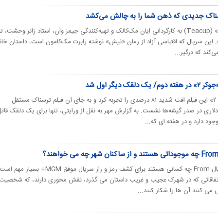
ناک جدیدی که ذهن شما را به چالش می‌کشد
روزیاتو | سریال جدید «فنجان چای» (Teacup) به کارگردانی ایان مک‌کالک و تهیه‌کنندگی جیمز وان، استاد ژانر وحشت،
 این سریال که اقتباسی آزاد از رمان «نیش» نوشته رابرت مک‌کامون است، داستان خانو
در دومین آخر هفته نمایش «جوکر ۲» این فیلم افت شدید ۸۱ درصدی را تجربه کرد و به جای آن فیلم ترسناک مستقل
۳» با فروش ۱۸ میلیون دلاری در صدر گیشه‌ها نشست. به گزارش مهر به نقل از ورایتی، تنها برای یک دلقک قات
ود دارد و در هفته ای که...
روزیاتو | درک اینکه هیولاها در سریال From چه کسانی هستند برای کشف رمز و راز سریال موفق MGM+
 اتفاقاتی که در شهرک عجیب و غریب داستان می گذرد، نقش محوری دارند، که شخصیت
 می کنند آن ها را شکار کنند...