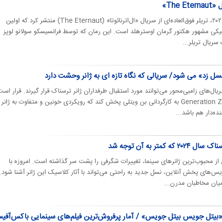
The»
روزیاتو | نتفلیکس در هفته گیکد ۲۰۲۴، تریلر فوق‌العاده‌ای از سریال «ال‌اترنائوتا» (The Eternaut) منتشر کرد که اولین
یکی مشهور هکتور گرمان اوسترهلد است. این رمان که توسط فرانسیسکو سولانو لوپز
ریال تریلر...
سل زد» می شود/ سریالی که نگاه تازه ای به ژانر وحشت دارد
ال‌های زامبی‌محور می‌توانند مورد استقبال طرفداران ژانر ترسناک قرار گیرند. قرار است
Channel 4 سریال جدیدی به نام Generation Z به کارگردانی بن ویتلی پخش کند که رویکردی خونین و متفاوت به ژانر
ه‌دار هم باشد...
متر به آن توجه شد
ی از محبوب‌ترین ژانر‌های سینما، تغییرات شگرفی را پشت سر گذاشته است. امروزه با
‌های پخش آنلاین، نسل جدید به راحتی می‌تواند با آثار کلاسیک این ژانر آشنا شود. 
یان مخاطبان مدرن...
لیون دلاری «بیتل جویس بیتل جویس» / آمار پرفروش‌ترین فیلم‌های سینمایی باکس‌آف