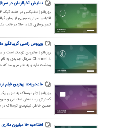
نمایش آخرالزمان در سریال «‌ Eternaut
اقتباس صوتی‌تصویری از رمان گراف
تصویرسازی شده، حالا در قالب یک س
ویروس زامبی گریبانگیر «ن
روزیاتو | هالووین نزدیک است و سری
وحشت دارد و به نظر می‌رسد که خند
«اعجوبه»؛ بهترین فیلم ترسناک سال ۲۰۲۴ که ک
روزیاتو | ژانر ترسناک به عنوان یک
گسترش رسانه‌های اجتماعی و سرویس
همین خاطر، فیلم‌های ترسناک در م
افتتاحیه ۱۱۰ می