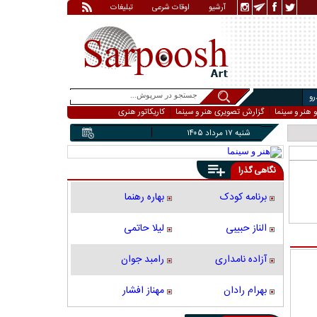
آرشیو
اوقات شرعی
تبلیغات
و
و هنر و سینما
گزارش تصویری هنر و سینما
کاریکاتور هنری
شنبه ۱۷ مرداد ۱۴۰۵
نگاهی گذرا
برنامه کودک
بهاره رهنما
الناز حبیبی
لیلا حاتمی
آزاده نامداری
رامبد جوان
بهرام رادان
مهناز افشار