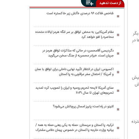
از دست ندهید
شاخص فلاکت ۹۶ درصدی «آتش زیر خاکستر» است
مقام آمریکایی: به محض توافق بر سر تنگه هرمز ایالات متحده
یگر
محاصره را لغو خواهد کرد
 در
دگردیسی آقامحسن؛ در حالی که مذاکرات توافق هرمز در
جریان است، «برادر محسن» از جنگ سخن می‌گوید
اکسیوس: ایران در انتظار تأیید نهایی داخلی برای توافق با عمان
و آمریکا / احتمال سفر عراقچی به پاکستان
تپش
پش
سنای آمریکا لایحه تحریم روسیه و ایران را تصویب کرد؛ تمدید
تحریم‌های تهران تا سال ۲۰۳۱
النینو در راه است؛ پاییز امسال پرچالش می‌شود؟
ترده
ترکیه، پاکستان و عربستان: حمله به یکی یعنی حمله به همه /
بیانیه وزارت خارجه پاکستان در خصوص پیمان دفاعی مشترک
مکه