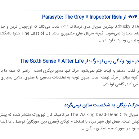
روزیاتو | از Dead Boy Detectives تا Chucky، بهترین سریال های ترسناک ۲۰۲۴ ثابت می‌کنند که اورجینال ترین 
ترین محصولات این ژانر فقط به سینما محدود نمی‌شود. اگرچه سریال های مشهوری مانند  Us
زیونی وجود ندارد. در...
 پس از مرگ؛ از After Life تا The Sixth Sense
 می گفت: «سفر به اینجا ختم نمی‌شود. مرگ تنها مسیر دیگری است… راهی که همه ما بای
چه فراتر از مرگ نهفته است، بدون توجه به اعتقادات مذهبی یا معنوی، دلایل بسیاری 
 کند. گاهی اوقات...
حرک/ نیگان به شخصیت سابق برمی‌گردد
روزیاتو | تریلر جدیدی از فصل دوم سریال The Walking Dead: Dead City در کامیک کان نیویورک منتشر شده که پ
نهتن است. فصل اول شهر مرده با استخدام نیگان (جفری دین مورگان) توسط داما (لسا
ه بود در صورت عدم تمکین نیگان...