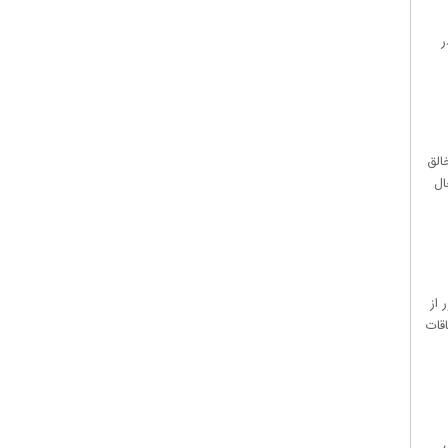
 در
الق
ال
 از
رسناک جهان تا سال ۲۰۲۴,ویدئو اتفاقات