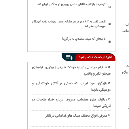
ترامپ با بازنشر مقاله‌ای مدعی پیروزی در جنگ با ایران شد
قیمت نفت به ۸۳ دلار در هر بشکه رسید | واردات نفت آمریکا از
و جذاب
عربستان صفر شد
The Last of هنوز بازنگشته‌اند،
فاجعه‌ای که میلاد محمدی به بار آورد!
شاید از دست داده باشید
د
۱۰ فیلم سینمایی درباره حوادث طبیعی | بهترین فیلم‌های
برای
هیجان‌انگیز و واقعی
همه
چیز
بازیگران مرد ایرانی که دستی بر آتش خوانندگی و
درباره
موسیقی دارند!
ژانر
گیتار
وسترن:
الکترونیک
دیالوگ های سینمایی معروف درباره خدا؛ مناجات در
بازنمایی
تاریکی سینما
راز
یش
هنری
های
دنیای
معرفی انواع مختلف سبک های نمایشی در تئاتر
زیبایی
وحشی
ژانر
و
غرب
نوآر؛ هنر