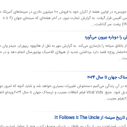
کمدی ترسناک «بیتل جویس بیتل جویس» در اولین هفته از اکران خود با فروش ۱۱۰ میلیون دلاری در سینماهای آمریکا،
صدر فهرست پرفروش‌ترین‌های باکس آفیس قرار گرفت. به گزارش تجارت نیوز، در آخر هفته‌ای که سینمای جهان (۶ تا ۸
ی را دوباره بیرون می‌آورد
اتلاق سیاه» را بازسازی می‌کند. به گزارش مهر به نقل از هالیوود ریپورتر، جیمز وان خ
«احضار روح» قصد دارد برداشتی جدید از هیولای کلاسیک یونیورسال انجام دهد و در ح
ست...
اک جهان تا سال ۲۰۲۴
ه در آن زندگی می‌کنیم دستخوش تغییرات بسیاری خواهد شد و شاید آنچه که امروز دور
ذهن به نظر می‌رسد،‌ به واقعیت تبدیل شود. منبع: Viral Vids فیلم اتفاقات عجیب و ت
 The Uncle تا It Follows
س کردن، استراحت پس از یک روز طولانی، یا برای منحرف کردن خود از عوامل استرس‌زای