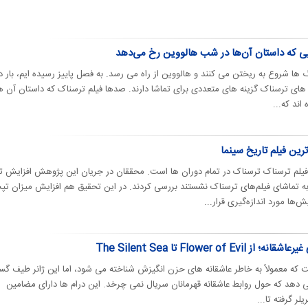
گ ها شروع به ریختن می کنند و هالووین از راه می رسد. به فصل پاییز رسیده ایم، بار د
 های ترسناک گزینه های متعددی برای تماشا دارند. صدها فیلم ترسناک که داستان آن ها
ند که...
فیلم ترسناک ترسناک در تمام دوران ها است. محققان در جریان این پژوهش افزایش 
به تماشای فیلم‌های ترسناک نشستند بررسی کردند. در این تحقیق هم افزایش میزان ت
‌ها مورد اندازه‌گیری قرار...
Flower o تا The Silent Sea
 است که معمولاً به خاطر عاشقانه های حزن انگیزش شناخته می شود، اما این ژانر طیف گس
ی دهد که حول روابط عاشقانه قهرمانان سریال نمی چرخد. این درام ها دارای مضامین
ر گرفته تا...