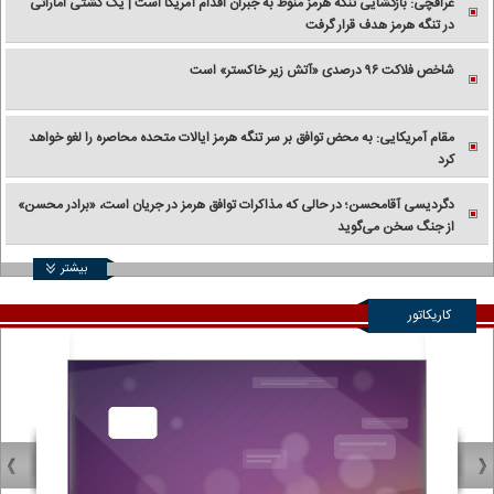
عراقچی: بازگشایی تنگه هرمز منوط به جبران اقدام آمریکا است | یک کشتی اماراتی
در تنگه هرمز هدف قرار گرفت
شاخص فلاکت ۹۶ درصدی «آتش زیر خاکستر» است
مقام آمریکایی: به محض توافق بر سر تنگه هرمز ایالات متحده محاصره را لغو خواهد
کرد
دگردیسی آقامحسن؛ در حالی که مذاکرات توافق هرمز در جریان است، «برادر محسن»
از جنگ سخن می‌گوید
بیشتر
کاریکاتور