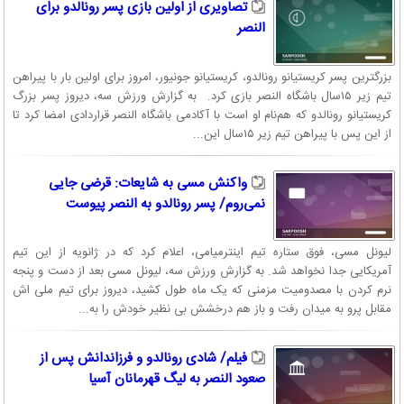
تصاویری از اولین بازی پسر رونالدو برای
النصر
بزرگترین پسر کریستیانو رونالدو، کریستیانو جونیور، امروز برای اولین بار با پیراهن
تیم زیر ۱۵سال ‏باشگاه النصر بازی کرد. ‏ به گزارش ورزش سه، دیروز پسر بزرگ
کریستیانو رونالدو که هم‌نام او است با آکادمی باشگاه النصر ‏قراردادی امضا کرد تا
از این پس با پیراهن تیم زیر ۱۵سال این...
واکنش مسی به شایعات: قرضی جایی
نمی‌روم/ پسر رونالدو به النصر پیوست
لیونل مسی، فوق ستاره تیم اینترمیامی، اعلام کرد که در ژانویه از این تیم
آمریکایی جدا نخواهد شد. به گزارش ورزش سه، لیونل مسی بعد از دست و پنجه
نرم کردن با مصدومیت مزمنی که یک ماه طول کشید، دیروز برای تیم ملی اش
مقابل پرو به میدان رفت و باز هم درخشش بی نظیر خودش را به...
فیلم/ شادی رونالدو و فرزاندانش پس از
صعود النصر به لیگ قهرمانان آسیا