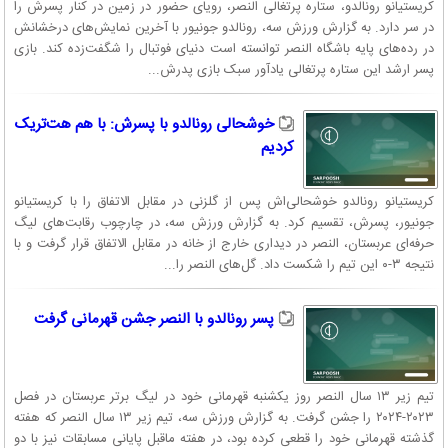
کریستیانو رونالدو، ستاره پرتغالی النصر، رویای حضور در زمین در کنار پسرش را
در سر دارد. به گزارش ورزش سه، رونالدو جونیور با آخرین نمایش‌های درخشانش
در رده‌های پایه باشگاه النصر توانسته است دنیای فوتبال را شگفت‌زده کند. بازی
پسر ارشد این ستاره پرتغالی یادآور سبک بازی پدرش...
خوشحالی رونالدو با پسرش: با هم هت‌تریک
کردیم
کریستیانو رونالدو خوشحالی‌اش پس از گلزنی در مقابل الاتفاق را با کریستیانو
جونیور، پسرش، تقسیم کرد. به گزارش ورزش سه، در چارچوب رقابت‌های لیگ
حرفه‌ای عربستان، النصر در دیداری خارج از خانه در مقابل الاتفاق قرار گرفت و با
نتیجه ۳-۰ این تیم را شکست داد. گل‌های النصر را...
پسر رونالدو با النصر جشن قهرمانی گرفت
تیم زیر ۱۳ سال النصر روز یکشنبه قهرمانی خود در لیگ برتر عربستان در فصل
۲۰۲۳-۲۰۲۴ را جشن گرفت. به گزارش ورزش سه، تیم زیر ۱۳ سال النصر که هفته
گذشته قهرمانی خود را قطعی کرده بود، در هفته ماقبل پایانی مسابقات نیز با دو