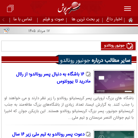
اخبار داغ
پر بحث ترین ها
صوت و فیلم
تماس با ما
۱۷ مرداد ۱۴۰۵
جونیور رونالدو
سایر مطالب درباره
جونیور رونالدو
۱۶ باشگاه به دنبال پسر رونالدو؛ از رئال
مادرید تا یوونتوس
باشگاه های بزرگ اروپایی پسر کریستیانو رونالدو را زیر نظر دارند و می خواهند او
را جذب کنند. به گزارش ایسنا، تعداد زیادی از باشگاه‌های بزرگ علاقه‌مند به جذب
کریستیانو جونیور، پسر بزرگ کریستیانو رونالدو هستند. این بازیکن جوان که اخیرا
با تیم جوانان النصر عربستان و تیم ملی...
دعوت پسر رونالدو به تیم ملی زیر ۱۶ سال