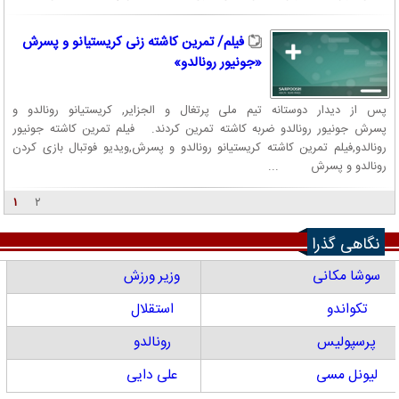
فیلم/ تمرین کاشته زنی کریستیانو و پسرش
«جونیور رونالدو»
پس از دیدار دوستانه تیم ملی پرتغال و الجزایر, کریستیانو رونالدو و
پسرش جونیور رونالدو ضربه کاشته تمرین کردند. فیلم تمرین کاشته جونیور
رونالدو,فیلم تمرین کاشته کریستیانو رونالدو و پسرش,ویدیو فوتبال بازی کردن
رونالدو و پسرش ...
۱
۲
نگاهی گذرا
سوشا مکانی
وزیر ورزش
تکواندو
استقلال
پرسپولیس
رونالدو
لیونل مسی
علی دایی