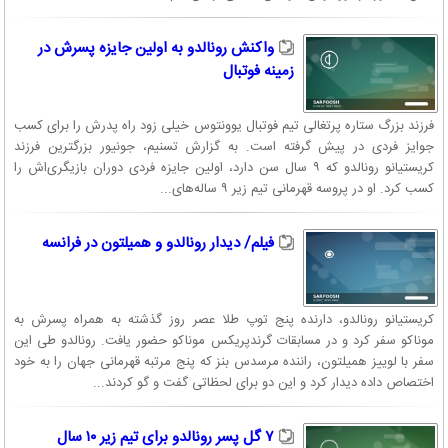
واکنش رونالدو به اولین جایزه پسرش در
زمینه فوتبال
فرزند بزرگ ستاره پرتغالی تیم فوتبال یوونتوس خیلی زود راه پدرش را برای کسب
جوایز فردی در پیش گرفته است. به گزارش تسنیم، جونیور بزرگترین فرزند
کریستیانو رونالدو که ۹ سال سن دارد، اولین جایزه فردی دوران بازیگری‌اش را
کسب کرد. او در پروسه قهرمانی تیم زیر ۹ ساله‌های...
فیلم/ دیدار رونالدو و همیلتون در فرانسه
کریستیانو رونالدو، دارنده پنج توپ طلا عصر روز گذشته به همراه پسرش به
موناکو سفر کرد و در مسابقات گرندپریکس موناکو حضور یافت. رونالدو طی این
سفر با لوییز همیلتون، راننده مرسدس بنز که پنج مرتبه قهرمانی جهان را به خود
اختصاص داده دیدار کرد و این دو برای لحظاتی گفت و گو کردند...
۷ گل پسر رونالدو برای تیم زیر ۱۰ سال