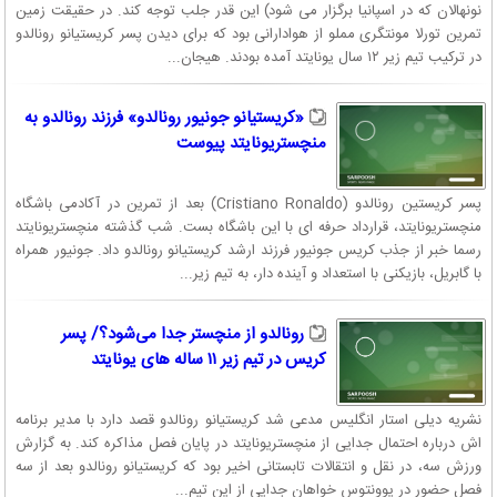
نونهالان که در اسپانیا برگزار می شود) این قدر جلب توجه کند. در حقیقت زمین
تمرین تورلا مونتگری مملو از هوادارانی بود که برای دیدن پسر کریستیانو رونالدو
در ترکیب تیم زیر ۱۲ سال یونایتد آمده بودند. هیجان...
«کریستیانو جونیور رونالدو» فرزند رونالدو به
منچستریونایتد پیوست
پسر کریستین رونالدو (Cristiano Ronaldo) بعد از تمرین در آکادمی باشگاه
منچستریونایتد، قرارداد حرفه ای با این باشگاه بست. شب گذشته منچستریونایتد
رسما خبر از جذب کریس جونیور فرزند ارشد کریستیانو رونالدو داد. جونیور همراه
با گابریل، بازیکنی با استعداد و آینده دار، به تیم زیر...
رونالدو از منچستر جدا می‌شود؟/ پسر
کریس در تیم زیر ۱۱ ساله های یونایتد
نشریه دیلی استار انگلیس مدعی شد کریستیانو رونالدو قصد دارد با مدیر برنامه
اش درباره احتمال جدایی از منچستریونایتد در پایان فصل مذاکره کند. به گزارش
ورزش سه، در نقل و انتقالات تابستانی اخیر بود که کریستیانو رونالدو بعد از سه
فصل حضور در یوونتوس خواهان جدایی از این تیم...