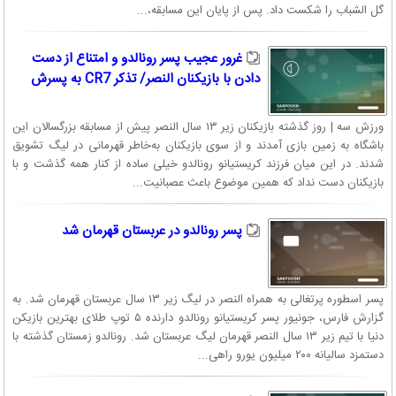
گل الشباب را شکست داد. پس از پایان این مسابقه،...
غرور عجیب پسر رونالدو و امتناع از دست
دادن با بازیکنان النصر/ تذکر CR7 به پسرش
ورزش سه | روز گذشته بازیکنان زیر ۱۳ سال النصر پیش از مسابقه بزرگسالان این
باشگاه به زمین بازی آمدند و از سوی بازیکنان به‌خاطر قهرمانی در لیگ تشویق
شدند. در این میان فرزند کریستیانو رونالدو خیلی ساده از کنار همه گذشت و با
بازیکنان دست نداد که همین موضوع باعث عصبانیت...
پسر رونالدو در عربستان قهرمان شد
پسر اسطوره پرتغالی به همراه النصر در لیگ زیر ۱۳ سال عربستان قهرمان شد. به
گزارش فارس، جونیور پسر کریستیانو رونالدو دارنده ۵ توپ طلای بهترین بازیکن
دنیا با تیم زیر ۱۳ سال النصر قهرمان لیگ عربستان شد. رونالدو زمستان گذشته با
دستمزد سالیانه ۲۰۰ میلیون یورو راهی...