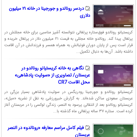
دردسر رونالدو و جورجینا در خانه ۲۱ میلیون
دلاری
کریستیانو رونالدو فوق‌ستاره پرتغالی نتوانسته آشپز مناسبی برای خانه مجللش در
پرتغال پیدا کند. رونالدو خانه مجللی به قیمت ۲۱ میلیون دلار در پرتغال خریده و
قرار است پس از پایان دوران فوتبالش به همراه همسر و فرزندانش در آن اقامت
داشته باشد. آن‌ها به دنبال تکمیل...
نگاهی به خانه کریستیانو رونالدو در
عربستان/ تصاویری از «سوئیت پادشاهی»
محل اقامت CR7
کریستیانو رونالدو و جورجینا رودریگس در سوئیت پادشاهی بسیار بزرگی در
عربستان سعودی ساکن شده‌اند. به گزارش خبرورزشی به نقل از نشریه «میل»،
کریستیانو رونالدو بعد از انتقالی پرسود به النصر، زندگی لوکسی را در عربستان آغاز
کرده است. ستاره ۳۷ ساله پرتغالی ماه گذشته با...
فیلم کامل مراسم معارفه «رونالدو» در النصر
عربستان