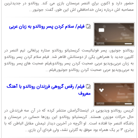
حضور دارد و اکنون برای النصر عربستان بازی می کند. رونالدو در جدیدترین
مصاحبه اش درباره زمان خداحافظی اش این طور، گفت: جونیور...
فیلم/ سلام کردن پسر رونالدو به زبان عربی
رونالدو جونیور، پسر فوتبالیست کریستیانو رونالدو ستاره پرتغالی تیم النصر در
کلیپی جدید با همراهی یکی از دوستانش ظاهر شد. فیلم سلام کردن پسر رونالدو
به زبان عربی,ویدیو عربی صحبت کردن پسر رونالدو,فیلم صحبت های پسر رونالدو
به عربی,ویدیو عربی صحبت کردن رونالدو جونیور,فیلم...
فیلم/ رقص گروهی فرزندان رونالدو با آهنگ
معروف
کریس رونالدو ویدیویی در اینستاگرامش منتشر کرده که در آن سه فرزندش در
حال حرکات موزون هستند. کریستیانو رونالدو این روز‌ها حسابی در عربستان و
باشگاه النصر جا افتاده است. او اگرچه در آخرین دیدار تیمش مقابل الباطن که با
برتری ۳ بر یک همراه بود موفق به گلزنی نشد، ولی فردای آن بازی...