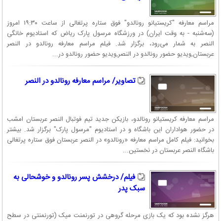
مراسم معارفه "کریستیانو رونالدو" فوق ستاره پرتغالی از ساعت ۱۹:۳۰ امروز
(سه‌شنبه - به وقت ایران) در ورزشگاه مرسول پارک ریاض که استادیوم خانگی
النصر به شمار می‌رود، برگزار شد. فیلم مراسم معارفه رونالدو در النصر
عربستان,ویدیو حضور رونالدو در النصر,ویدیو حضور رونالدو در...
تصاویر/ مراسم معارفه رونالدو در النصر
مراسم معارفه کریستیانو رونالدو، بازیکن جدید تیم فوتبال النصر عربستان امشب
در حضور هواداران این باشگاه و در استادیوم "مرسول پارک" برگزار شد. بیشتر
بخوانید: فیلم کامل مراسم معارفه «رونالدو» در النصر عربستان فوق ستاره پرتغالی
باشگاه النصر عربستان در نخستین...
فیلم/ درخشش پسر رونالدو و خوشحالی به
سبک پدر
هرگز نشده بود که یک بازی مرحله گروهی در تورنمنت میک (تورنمنتی در سطح