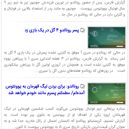
گزارش فارس، پس از حضور رونالدو در تورین فرزندش جونیور نیز به تیم زیر ۹
سال فوتبال یوونتوس پیوست. جونیور به مانند پدر از استعداد بالایی در فوتبال و
و گلزنی دارد.در حالی که رونالدو در حال جا...
پسر رونالدو ۴ گل در یک بازی زد
در حالی که رونالدو در سری آ موفق به گلزنی نشده پسرش در یک بازی ۴ گل به
ثمر رساند. به گزارش فارس، رونالدو در ۳ هفته ابتدایی سری آ با پیراهن یووه
موفق به گلزنی نشده است و همچنان در آروزی اولین گل با پیراهن بیانکونری
است. در روزهای که رونالدو هفته‌های بدون گل را سپری...
رونالدو: برای بردن لیگ قهرمان به یوونتوس
آمده‌ام/ مطمئنم پسرم مانند خودم خواهد شد
ستاره پرتغالی تیم فوتبال یوونتوس می‌گوید کسب ششمین قهرمانی در لیگ
قهرمانان اروپا یکی از اهداف او از پیوستن به بانوی پیر بوده است. به
گزارش تسنیم، کریستیانو رونالدو که تابستان امسال از رئال مادرید جدا شد و به
عنوان گران قیمت‌ترین بازیکن تاریخ سری A به یوونتوس پیوست تا کنون...