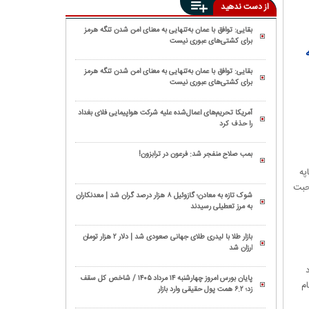
از دست ندهید
بقایی: توافق با عمان به‌تنهایی به معنای امن شدن تنگه هرمز
برای کشتی‌های عبوری نیست
بقایی: توافق با عمان به‌تنهایی به معنای امن شدن تنگه هرمز
برای کشتی‌های عبوری نیست
آمریکا تحریم‌های اعمال‌شده علیه شرکت هواپیمایی فلای بغداد
را حذف کرد
بمب صلاح منفجر شد: فرعون در ترابزون!
په
 صحبت
شوک تازه به معادن؛ گازوئیل ۸ هزار درصد گران شد | معدنکاران
به مرز تعطیلی رسیدند
بازار طلا با لیدری طلای جهانی صعودی شد | دلار ۲ هزار تومان
ارزان شد
پیشنهاد
پایان بورس امروز چهارشنبه ۱۴ مرداد ۱۴۰۵ / شاخص کل سقف
ام
زد؛ ۶.۲ همت پول حقیقی وارد بازار