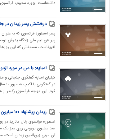
داشته‌است. چهره محبوب فرانسوی‌ها
درخشش پسر زیدان در جام م
پسر اسطوره فرانسوی که به عنوان در
پیراهن تیم ملی زادگاه پدرش توضیح
آفریقاست، مسابقاتی که این روزها
امباپه: با من در مورد از
کیلیان امباپه گفتگوی جنجالی و مف
در گف
کرد. این مهاجم فرانسوی رک‌تر از
زیدان پیشنهاد ۱۰۰ میلیون یورویی عربستان را رد کرد/ اینزاگی به الهلال می‌رود؟
صد میلیون یورویی روی میز یک مربی
آن مربی زین‌الدین زیدان است، معا