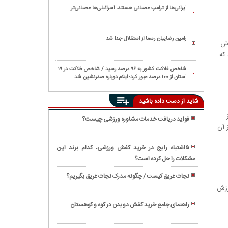
ایرانی‌ها از ترامپ عصبانی هستند، اسرائیلی‌ها عصبانی‌تر
رامین رضاییان رسما از استقلال جدا شد
زش
د، مشخص ‌بود که
شاخص فلاکت کشور به ۹۶ درصد رسید / شاخص فلاکت در ۱۹
استان از ۱۰۰ درصد عبور کرد؛ ایلام دوباره صدرنشین شد
شاید از دست داده باشید
فواید دریافت خدمات مشاوره ورزشی چیست؟
د شد. از آن
همه
چیز
۵اشتباه رایج در خرید کفش ورزشی، کدام برند این
درباره
مشکلات را حل کرده‌ است؟
همه
کشتی
چیز
محلی
نجات غریق کیست / چگونه مدرک نجات غریق بگیریم؟
درباره
و
کشتی
ورزش
ورزش
مازندرانی
ساحلی؛
سنتی
راهنمای جامع خرید کفش دویدن در کوه و کوهستان
لوچو
ورزش
پنچاک
درباره
هیجان
سیلات
کشتی