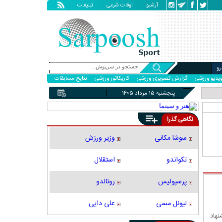
آرشیو
اوقات شرعی
تبلیغات
و
یدیو ورزشی
گزارش تصویری ورزشی
کاریکاتور ورزشی
نتایج مسابقات
پنجشنبه ۱۵ مرداد ۱۴۰۵
نگاهی گذرا
سوشا مکانی
وزیر ورزش
تکواندو
استقلال
پرسپولیس
رونالدو
لیونل مسی
علی دایی
نهاد