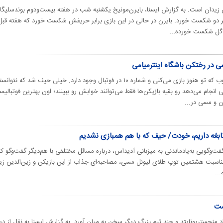
 زیدان است. به گزارش ایسنا، بایرن‌مونیخ یکشنبه‌ شب در هفته بیست‌ودوم بوندسلیگا 
ر دو شکست خورد. بایرن در حالی در این بازی برابر حریفش شکست خورد که هفته قب
ه گل شکست خورده...
ی در رختکن باشگاه اینترمیامی
زیدان خطاب به مسی گفت: چه خوب که تو هنوز بازی می‌کنی و شماره ۱۰ در فوتبال وجود دارد. خیلی حیف شد که نت
نجام می‌دهد رو بقیه بازیکن‌ها فقط می‌توانند خوابش رو ببینند؛ اون بهترین فوتبالیس
ن و مسی در...
بغه داریم، خودت/ حیف که با هم همبازی نشدیم
ت‌وگویی به‌یادماندنی به میزبانی آدیداس، درباره مسائل مختلفی با هم‌دیگر گفت‌وگو کر
اسبت هشتمین توپ طلای لیونل مسی، مصاحبه‌ای جذاب از این بازیکن و زین‌الدین زی
..
ست
د منچستریونایتد و چند تیم بزرگ دیگر سخن به میان آورد. به گزارش ایسنا به نقل از دی