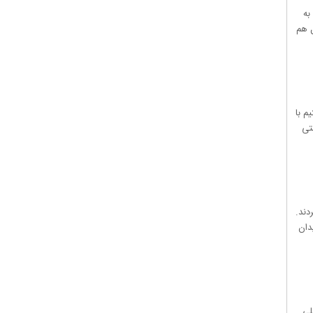
به
ل هم
وانستیم با
تی
دند.
دان
لی