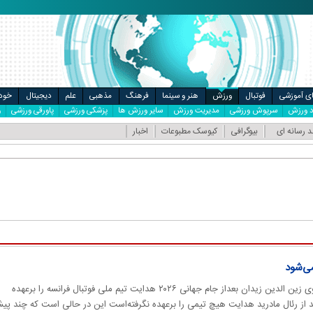
ال
مت خودرو
ای آموزشی
فوتبال
ورزش
هنر و سینما
فرهنگ
مذهبی
علم
دیجیتال
خودر
ود ورزش
سرپوش ورزشی
مدیریت ورزش
سایر ورزش ها
پزشکی ورزشی
پاورقی ورزشی
و
د رسانه ای
بیوگرافی
کیوسک مطبوعات
اخبار
ی‌شود
طبق اعلام خبرنگار سرشناس فرانسوی زین الدین زیدان بعداز جام جهانی ۲۰۲۶ هدایت تیم ملی فوتبال فرانسه را برعهده
عد از رئال مادرید هدایت هیچ تیمی را برعهده نگرفته‌است این در حالی است که چند پیش