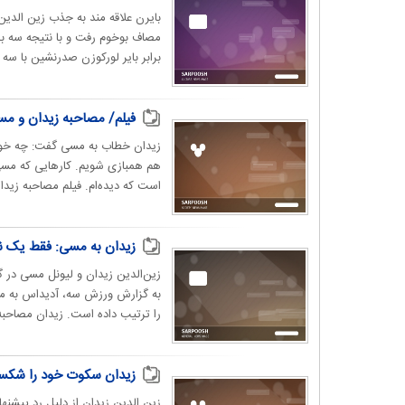
بایرن علاقه مند به جذب زین الدین
مصاف بوخوم رفت و با نتیجه سه ب
برابر بایر لورکوزن صدرنشین با س
فیلم/ مصاحبه زیدان و مس
هم همبازی شویم. کارهایی که مسی ا
است که دیده‌ام. فیلم مصاحبه زیدا
زیدان به مسی: فقط یک نا
زین‌الدین زیدان و لیونل مسی در گف
به گزارش ورزش سه، آدیداس به من
را ترتیب داده است. زیدان مصاحبه.
زیدان سکوت خود را شک
زین الدین زیدان از دلیل رد پیشنها