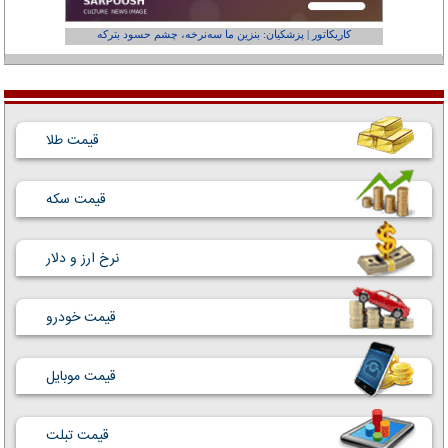
کاریکاتور | پزشکیان: بنزین ما سه‌نرخه، چشم حسود بترکه
کارتون | وا
قیمت طلا
قیمت سکه
نرخ ارز و دلار
قیمت خودرو
قیمت موبایل
قیمت تبلت