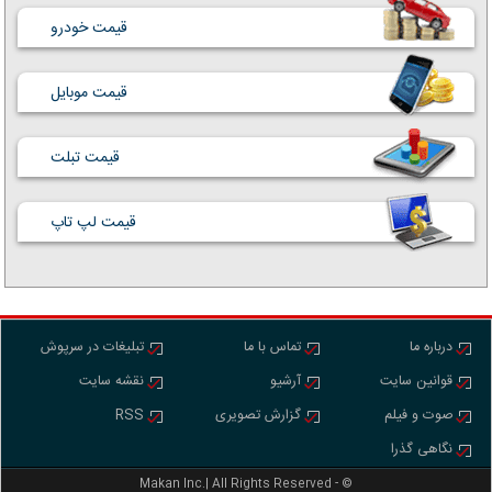
قیمت خودرو
قیمت موبایل
قیمت تبلت
قیمت لپ تاپ
درباره ما
تماس با ما
تبلیغات در سرپوش
قوانین سایت
آرشیو
نقشه سایت
صوت و فیلم
گزارش تصویری
RSS
نگاهی گذرا
Makan Inc.‎‎‎| All Rights Reserved - ©