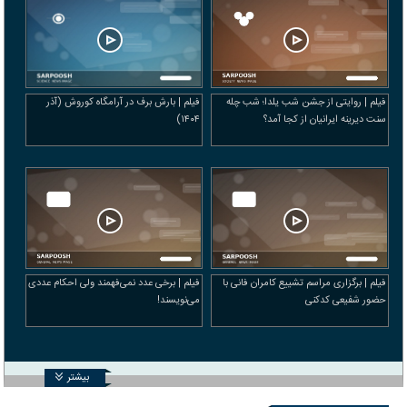
فیلم | روایتی از جشن شب یلدا؛ شب چله
فیلم | بارش برف در آرامگاه کوروش (آذر
سنت دیرینه ایرانیان از کجا آمد؟
۱۴۰۴)
فیلم | برگزاری مراسم تشییع کامران فانی با
فیلم | برخی عدد نمی‌فهمند ولی احکام عددی
حضور شفیعی کدکنی
می‌نویسند!
بیشتر