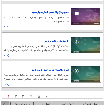
گلچینی از چند ضرب المثل درباره صبر
ضرب المثل درباره صبر و تحمل مهم ترین بخش ادبیات فارسی، «
ضرب المثل» می باشد.
[ادامه]
۴ حکایت از کلیله و دمنه
حکایت کوتاه از کلیله و دمنه یکی از مجموعه های دانش و
حکمت به نام کتاب کلیله و دمنه میباشد که توسط مردمان خردمند
قدیم« به هرگونه زبانی» جمع آوری شده ا
[ادامه]
نمونه هایی از ضرب المثل درباره دختر
ضرب المثل های کوتاه دختر ضرب المثل ها بیانگر فرهنگ عامیانه
می باشند که به شکلی فشرده در نثری کوتاه و آهنگین یا در مصرع
و بیتی بکار می روند.
[ادامه]
۱
۲
۳
۴
۵
«
میراث فرهنگی
تاریخ و تمدن
تونل زمان
اخبار وِیژه فرهنگی
فرهنگ 