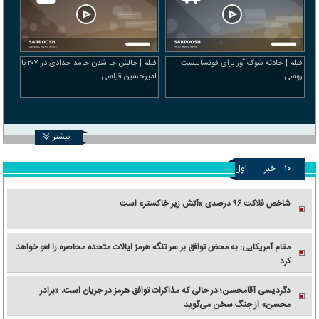
فیلم | حادثه شوک آور برای فوتسالیست
فیلم | چالش جا شدن حامد حدادی در ۲۰۷ با
روسی
امیرحسین قیاسی
بیشتر
۱۰
خبر
اول
شاخص فلاکت ۹۶ درصدی «آتش زیر خاکستر» است
مقام آمریکایی: به محض توافق بر سر تنگه هرمز ایالات متحده محاصره را لغو خواهد
کرد
دگردیسی آقامحسن؛ در حالی که مذاکرات توافق هرمز در جریان است، «برادر
محسن» از جنگ سخن می‌گوید