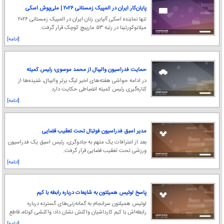
پایان‌کار ایران در المپیک زمستانی ۲۰۲۶ | ملی‌پوش اسکی‌
بین ۵۳ نفر آخر شد
تنها نماینده اسکی آلپاین زنان ایران در المپیک ‌زمستانی ۲۰۲۶
میلانوکورتینا در رتبه ۵۳ مارپیچ کوچک قرار گرفت.
[ادامه]
حمایت فدراسیون والیبال از محمد موسوی؛ رئیس کمیته
انضباطی استعفا کرد
در ادامه حواشی هفته‌های اخیر لیگ برتر والیبال، شنیده‌ها از
کناره‌گیری رئیس کمیته انضباطی حکایت دارد.
[ادامه]
مدیر اسبق فدراسیون فوتبال تحت تعقیب قضایی
بعد از اعترافات یک متهم به جادوگری، رئیس اسبق یک فدراسیون
ورزشی تحت تعقیب قضایی قرار گرفت.
[ادامه]
پاسخ لوئیس همیلتون به شایعات درباره رابطه با کیم
کارداشیان
لوئیس همیلتون سرانجام به گمانه‌زنی‌های گسترده درباره
رابطه‌اش با کیم کارداشیان واکنش نشان داد؛ واکنشی کوتاه، قاطع
و بدون حاشیه که نشان می‌دهد قهرمان