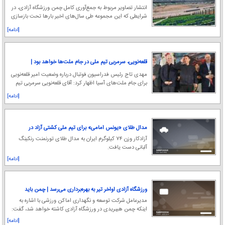
آماده میزبانی دوباره از استقلال و پرسپولیس
انتشار تصاویر مربوط به جمع‌آوری کامل چمن ورزشگاه آزادی، در
شرایطی که این مجموعه طی سال‌های اخیر بارها تحت بازسازی
قرار گرفته، حالا پرسش‌هایی جدی دربا
[ادامه]
قلعه‌نویی، سرمربی تیم ملی در جام ملت‌ها خواهد بود |
مردی که هر تصمیمش ترسناک است؛ پشت مهدی تاج به
مهدی تاج رئیس فدراسیون فوتبال درباره وضعیت امیر قلعه‌نویی
کجا گرم است؟
برای جام ملت‌های آسیا اظهار کرد: آقای قلعه‌نویی سرمربی تیم
ملی خواهد بود و از او برای مسابق
[ادامه]
مدال طلای «یونس امامی» برای تیم ملی کشتی آزاد در
تورنمنت رنکینگ آلبانی
آزادکار وزن ۷۴ کیلوگرم ایران به مدال طلای تورنمنت رنکینگ
آلبانی دست یافت.
[ادامه]
ورزشگاه آزادی اواخر تیر به بهره‌برداری می‌رسد | چمن باید
تغییر کند
مدیرعامل شرکت توسعه و نگهداری اماکن ورزشی با اشاره به
اینکه چمن هیبریدی در ورزشگاه آزادی کاشته خواهد شد، گفت:
زمان بهره‌برداری از ورزشگاه پس از جام ج
[ادامه]