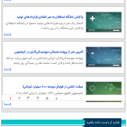
[ادامه]
واکنش باشگاه استقلال به خبر افشای قراردادهای تولید
محتوا
انتشار یک خبر درباره قراردادهای تولید محتوا در باشگاه استقلال،
واکنش این باشگاه را در پی داشت.
[ادامه]
آخرین خبر از پرونده جنجالی دوومیدانی‌کاران در کره‌جنوبی
پرونده دوومیدانی‌کاران ایرانی بازداشتی در کره جنوبی وارد مرحله
تجدیدنظر شده و قرار است جلسه بعدی رسیدگی روز پنجم
فروردین ۱۴۰۵ برگزار شود.
[ادامه]
سبقت کشتی از فوتبال؛ بودجه ۸۰۰ میلیارد تومانی!
کمیسیون تلفیق مجلس ۱۸۳۰ میلیارد را برای کمک به ۱۱
۱
۲
۳
۴
۵
«
فدراسیون ورزش، کمیته پارالمپیک و بازی‌های آسیایی مصوب
کرد.
[ادامه]
شاید از دست داده باشید