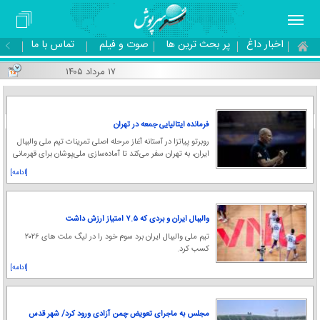
اخبار داغ
پر بحث ترین ها
صوت و فیلم
تماس با ما
۱۷ مرداد ۱۴۰۵
۱
۲
۳
۴
۵
«
فرمانده ایتالیایی جمعه در تهران
روبرتو پیاتزا در آستانه آغاز مرحله اصلی تمرینات تیم ملی والیبال
ایران، به تهران سفر می‌کند تا آماده‌سازی ملی‌پوشان برای قهرمانی
آسیا را از نزدیک هدای
[ادامه]
والیبال ایران و بردی که ۷.۵ امتیاز ارزش داشت
تیم ملی والیبال ایران برد سوم خود را در لیگ ملت های ۲۰۲۶
کسب کرد.
[ادامه]
مجلس به ماجرای تعویض چمن آزادی ورود کرد/ شهر قدس