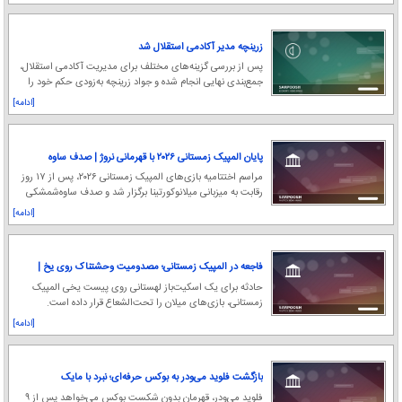
زرینچه مدیر آکادمی استقلال شد
پس از بررسی گزینه‌های مختلف برای مدیریت آکادمی استقلال،
جمع‌بندی نهایی انجام شده و جواد زرینچه به‌زودی حکم خود را
دریافت خواهد کرد.
[ادامه]
پایان المپیک زمستانی ۲۰۲۶ با قهرمانی نروژ | صدف ساوه
شمشکی پرچمدار ایران شد
مراسم اختتامیه بازی‌های المپیک زمستانی ۲۰۲۶، پس از ۱۷ روز
رقابت به میزبانی میلانوکورتینا برگزار شد و صدف ساوه‌شمشکی
پرچمدار کاروان ایران بود. به گزا
[ادامه]
فاجعه در المپیک زمستانی؛ مصدومیت وحشتناک روی یخ |
‏ممکن بود اسکیت‌باز لهستانی کور شود
حادثه برای یک اسکیت‌باز لهستانی روی پیست یخی المپیک
زمستانی، بازی‌های میلان را تحت‌الشعاع قرار داده است.
[ادامه]
بازگشت فلوید می‌ودر به بوکس حرفه‌ای؛ نبرد با مایک
تایسون
فلوید می‌ودر، قهرمان بدون شکست بوکس می‌خواهد پس از ۹