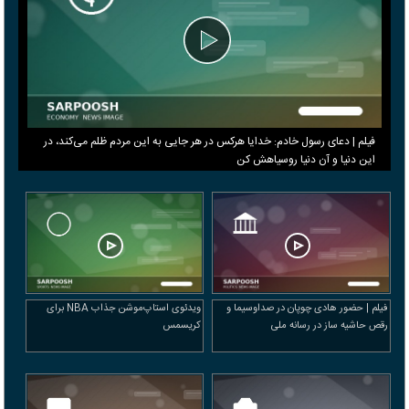
فیلم | دعای رسول خادم: خدایا هرکس در هر جایی به این مردم ظلم می‌کند، در
این دنیا و آن دنیا روسیاهش کن
فیلم | حضور هادی چوپان در صداوسیما و
ویدئوی استاپ‌موشن جذاب NBA برای
رقص حاشیه ساز در رسانه ملی
کریسمس