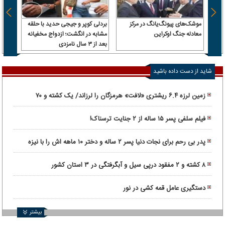
موشک‌های پیونگ‌یانگ در مرکز
بردلی کوپر و جیجی حدید با حلقه‌
استقل
معادله جنگ اوکراین
مشابه در انگشت؛ ازدواج مخفیانه
قول وز
بعد از ۳ سال نامزدی
رئیس‌
داشت، 
شاید از دست داده باشید
زمین لرزه ۶.۴ ریشتری «لافت» هرمزگان را لرزاند/ یک کشته و ۷۰
مصدوم
فیلم سلفی پسر ۱۵ ساله از ۲ جنایت ترسناک!
پدر بی رحم برای نجات دنیا پسر ۲ ساله و دختر ۱۰ ماهه اش را با نیزه
کشت!
۸ کشته و ۲ مفقود درپی سیل و آبگرفتگی در ۳ استان کشور
دستگیری عامل قمه کشی در نور
بیشتر