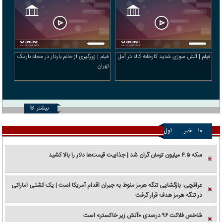
فیلم | آتش سوزی شدید کارخانه کاله در آمل
فیلم | زورگیری از خانم باردار در محله نارمک
تهران
بیشتر
۱۰
خبر
اول
سکه ۴.۵ میلیون تومان گران شد | جذابیت قیمت‌ها دلار را بالا کشید
عراقچی: بازگشایی تنگه هرمز منوط به جبران اقدام آمریکا است | یک کشتی اماراتی
در تنگه هرمز هدف قرار گرفت
شاخص فلاکت ۹۶ درصدی «آتش زیر خاکستر» است