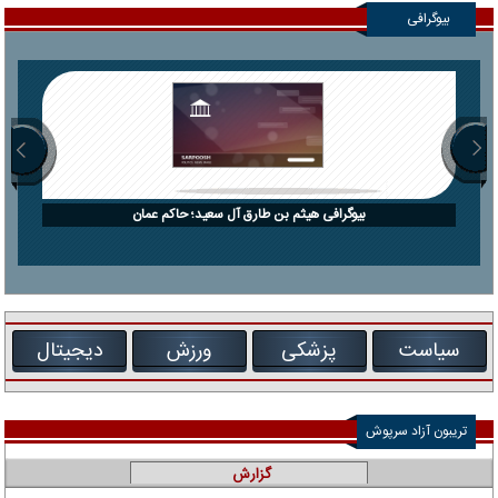
بیوگرافی
بیوگرافی هیثم بن طارق آل سعید؛ حاکم عمان
سیاست
پزشکی
ورزش
دیجیتال
تریبون آزاد سرپوش
گزارش