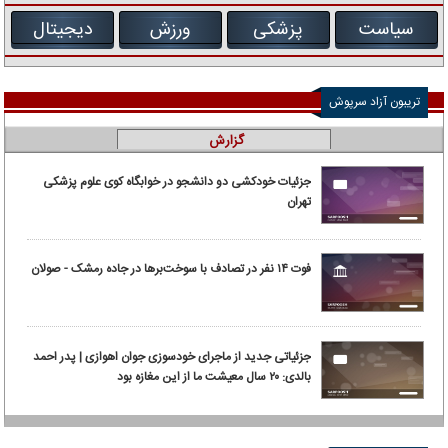
سیاست
پزشکی
ورزش
دیجیتال
تریبون آزاد سرپوش
گزارش
جزئیات خودکشی دو دانشجو در خوابگاه کوی علوم پزشکی
تهران
فوت ۱۴ نفر در تصادف با سوخت‌برها در جاده رمشک - صولان
جزئیاتی جدید از ماجرای خودسوزی جوان اهوازی | پدر احمد
بالدی: ۲۰ سال معیشت ما از این مغازه بود