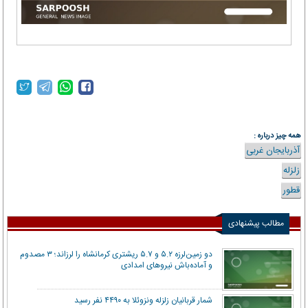
همه چیز درباره :
آذربایجان غربی
زلزله
قطور
مطالب پیشنهادی
دو زمین‌لرزه ۵.۲ و ۵.۷ ریشتری کرمانشاه را لرزاند؛ ۳ مصدوم
و آماده‌باش نیروهای امدادی
شمار قربانیان زلزله ونزوئلا به ۴۴۹۰ نفر رسید