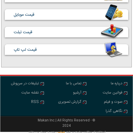
قیمت موبایل
قیمت تبلت
قیمت لپ تاپ
درباره ما
تماس با ما
تبلیغات در سرپوش
قوانین سایت
آرشیو
نقشه سایت
صوت و فیلم
گزارش تصویری
RSS
نگاهی گذرا
Makan Inc.‎‎‎| All Rights Reserved - ©
2024
استفاده از مطالب سايت بر طبق
مندرج مجاز مي باشد.
قوانين