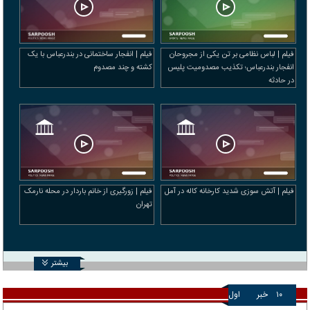
فیلم | لباس نظامی بر تن یکی از مجروحان
فیلم | انفجار ساختمانی در بندرعباس با یک
انفجار بندرعباس؛ تکذیب مصدومیت پلیس
کشته و چند مصدوم
در حادثه
فیلم | آتش سوزی شدید کارخانه کاله در آمل
فیلم | زورگیری از خانم باردار در محله نارمک
تهران
بیشتر
۱۰
خبر
اول