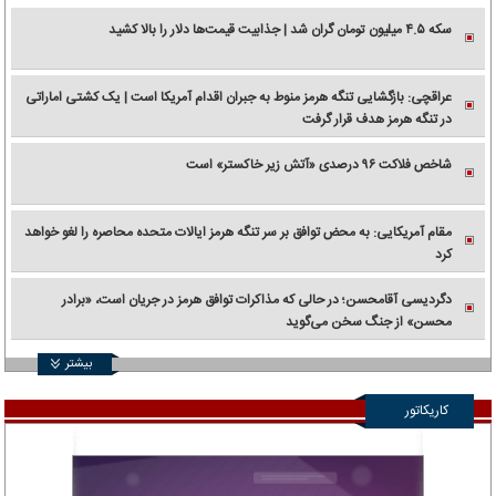
سکه ۴.۵ میلیون تومان گران شد | جذابیت قیمت‌ها دلار را بالا کشید
عراقچی: بازگشایی تنگه هرمز منوط به جبران اقدام آمریکا است | یک کشتی اماراتی
در تنگه هرمز هدف قرار گرفت
شاخص فلاکت ۹۶ درصدی «آتش زیر خاکستر» است
مقام آمریکایی: به محض توافق بر سر تنگه هرمز ایالات متحده محاصره را لغو خواهد
کرد
دگردیسی آقامحسن؛ در حالی که مذاکرات توافق هرمز در جریان است، «برادر
محسن» از جنگ سخن می‌گوید
بیشتر
کاریکاتور