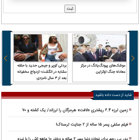
موشک‌های پیونگ‌یانگ در مرکز
بردلی کوپر و جیجی حدید با حلقه‌
استقل
معادله جنگ اوکراین
مشابه در انگشت؛ ازدواج مخفیانه
قول وز
بعد از ۳ سال نامزدی
رئیس‌
داشت، 
شاید از دست داده باشید
زمین لرزه ۶.۴ ریشتری «لافت» هرمزگان را لرزاند/ یک کشته و ۷۰
مصدوم
فیلم سلفی پسر ۱۵ ساله از ۲ جنایت ترسناک!
پدر بی رحم برای نجات دنیا پسر ۲ ساله و دختر ۱۰ ماهه اش را با نیزه