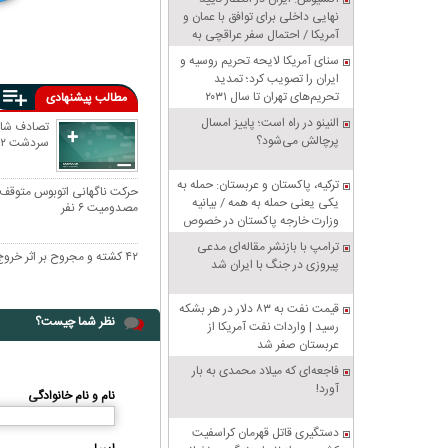
1
12
نهایی داخلی برای توافق با عمان و
آمریکا / احتمال سفر عراقچی به
پاکستان
سنای آمریکا لایحه تحریم روسیه و
ایران را تصویب کرد؛ تمدید
تحریم‌های تهران تا سال ۲۰۳۱
مطالب پیشنهادی
النینو در راه است؛ پاییز امسال
پرچالش می‌شود؟
سردشت ۲ کشته برجا گذاشت
ترکیه، پاکستان و عربستان: حمله به
حرکت ناگهانی اتوبوس متوقف‌ش
یکی یعنی حمله به همه / بیانیه
مصدومیت ۶ نفر
وزارت خارجه پاکستان در خصوص
پیمان دفاعی مشترک مکه
ترامپ با بازنشر مقاله‌ای مدعی
۴۲ کشته و مجروح بر اثر خروج تراموا از ریل در ایتالیا
پیروزی در جنگ با ایران شد
قیمت نفت به ۸۳ دلار در هر بشکه
نظر شما چیست؟
رسید | واردات نفت آمریکا از
عربستان صفر شد
فاجعه‌ای که میلاد محمدی به بار
آورد!
نام و نام خانوادگی
دستگیری قاتل قهرمان کراسفیت