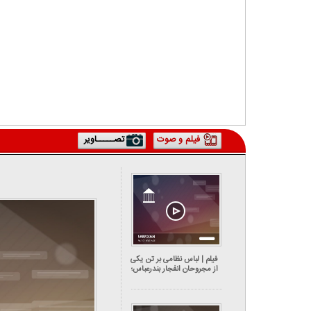
فیلم و صوت
تصـــــاویر
فیلم | لباس نظامی بر تن یکی
از مجروحان انفجار بندرعباس؛
تکذیب مصدومیت پلیس در
حادثه