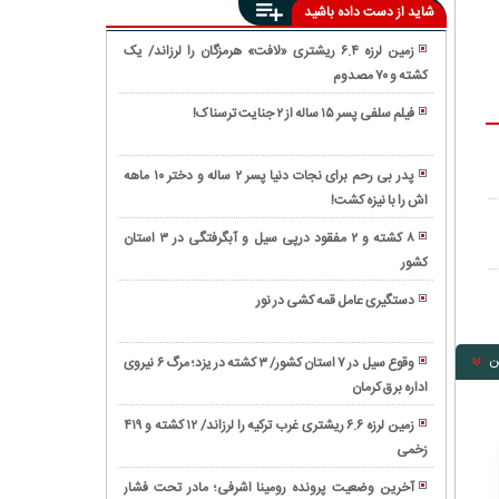
شاید از دست داده باشید
زمین لرزه ۶.۴ ریشتری «لافت» هرمزگان را لرزاند/ یک
کشته و ۷۰ مصدوم
کشف
اجساد
فیلم سلفی پسر ۱۵ ساله از ۲ جنایت ترسناک!
در
مرگ
حادثه
در
ریزش
پدر بی رحم برای نجات دنیا پسر ۲ ساله و دختر ۱۰ ماهه
زندان
آوار
اش را با نیزه کشت!
ترس
به
خیابان
از
علت
۸ کشته و ۲ مفقود درپی سیل و آبگرفتگی در ۳ استان
فلاح/
کرونا،
بیماری/
کشور
راز
تصاویر
مردی
درخواست
درگیری
را
دستگیری عامل قمه کشی در نور
اولیای
های
کور
سیل
دم
مسلحانه
کرد/
در
برای
ن
در
وقوع سیل در ۷ استان کشور/ ۳ کشته در یزد؛ مرگ ۶ نیروی
متهم
ایران/
پرداخت
آبادان
اداره برق کرمان
زمین‌لرزه
اصلی
مرگ
دیه
و
۴
بازداشت
۲
زمین ‌لرزه ۶.۶ ریشتری غرب ترکیه را لرزاند/ ۱۲ کشته و ۴۱۹
از
فعالیت
ریشتری
شد
نوجوان
زخمی
علت
بیت
باندهای
'فیروزکوه'
در
حادثه
المال
شیطانی
تهران
آخرین وضعیت پرونده رومینا اشرفی؛ مادر تحت فشار
اردبیل