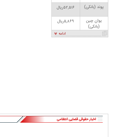
پوند (بانکی)
۵۲,۵۱۶ریال
یوان چین
۵,۸۶۹ریال
(بانکی)
ادامه
کاریکاتور | پزشکیان: بنزین ما سه‌نرخه، چشم
حسود بترکه
اخبار حقوقی قضایی انتظامی