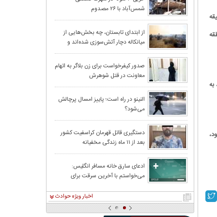
شمس‌آباد با ۲۶ مصدوم
ت این حادثه اظهار کرد: ساعت ۱۱ و ۱۴ دقیقه
هزاران میلیارد 
از ابتدای تابستان، چه بخش‌هایی از
منطقه
میانکاله دچار آتش‌سوزی شده‌اند و
وسعت خسارت چقدر بوده است؟
پیش‌بینی بارش‌ها
صدور کیفرخواست برای زن بلاگر به اتهام
معاونت در قتل شوهرش
رعدو برق در جن
نده که مردی ۷۰ ساله بود، به
النینو در راه است؛ پاییز امسال پرچالش
می‌شود؟
برجا گذاشت
درگیری منجر به قتل جوان ۳۰ ساله در
دستگیری قاتل قهرمان کراسفیت کشور
بود،
بعد از ۱۱ ماه زندگی مخفیانه
درخواست زن اسید
ادعای سارق خانه مسافر انگلیس:
می‌خواستم با آخرین سرقت برای
بدهم
همیشه خلاف را کنار بگذارم
اخبار ویژه حوادث