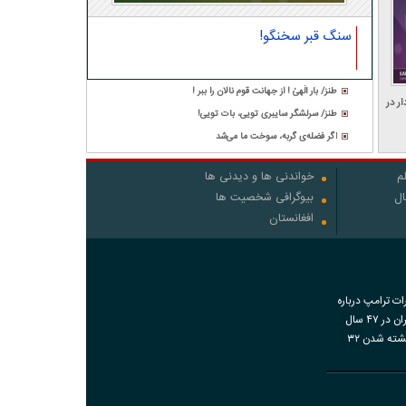
سنگ قبر سخنگو!
طنز/ بار الٰهیٰ ! از جهانت قوم نالان را ببر !
ار در
طنز/ سرلشگر سایبری تویی، بات تویی!
اگر فضله‌ی گربه، سوخت ما می‌شد
م
خواندنی ها و دیدنی ها
ال
بیوگرافی شخصیت ها
افغانستان
رات ترامپ درباره
اقدامات ایران در ۴۷ سال
گذشته و کشته شدن ۳۲
اضات دی‌ماه