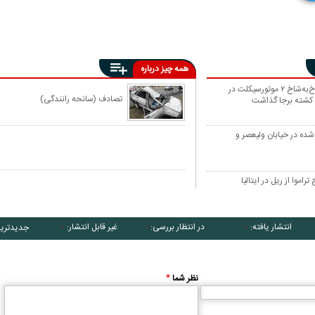
همه چیز درباره
تصادف شاخ‌به‌شاخ ۲ موتورسیکلت در
تصادف (سانحه رانندگی)
ده در خیابان ولیعصر و
انتشار یافته:
در انتظار بررسی:
غیر قابل انتشار:
جدیدتری
۰
۰
۰
نظر شما
*