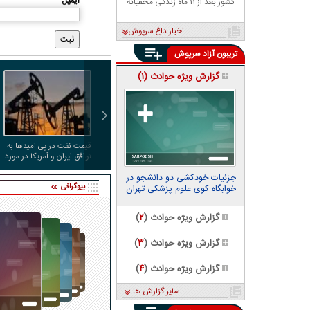
ایمیل
کشور بعد از ۱۱ ماه زندگی مخفیانه
اخبار داغ سرپوش
تریبون آزاد سرپوش
گزارش ویژه حوادث (
۱
)
قیمت نفت در پی امیدها به
توافق ایران و آمریکا در مورد
تنگه هرمز، کاهش یافت
جزئیات خودکشی دو دانشجو در
بیوگرافی
خوابگاه کوی علوم پزشکی تهران
گزارش ویژه حوادث (
۲
)
گزارش ویژه حوادث (
۳
)
گزارش ویژه حوادث (
۴
)
سایر گزارش ها