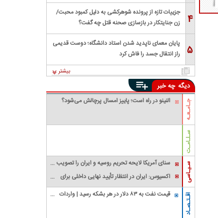
جزییات تازه از پرونده شوهرکشی به دلیل کمبود محبت/
۴
زن جنایتکار در بازسازی صحنه قتل چه گفت؟
پایان معمای ناپدید شدن استاد دانشگاه؛ دوست قدیمی
۵
راز انتقال جسد را فاش کرد
بیشتر
دیگه
چه خبر
النینو در راه است؛ پاییز امسال پرچالش می‌شود؟
جـامـعـه
سـلـامـت
سنای آمریکا لایحه تحریم روسیه و ایران را تصویب
سـیـاسی
کرد؛ تمدید تحریم‌های تهران تا سال ۲۰۳۱
اکسیوس: ایران در انتظار تأیید نهایی داخلی برای
توافق با عمان و آمریکا / احتمال سفر عراقچی به
قیمت نفت به ۸۳ دلار در هر بشکه رسید | واردات
پاکستان
اقـتـصـاد
نفت آمریکا از عربستان صفر شد