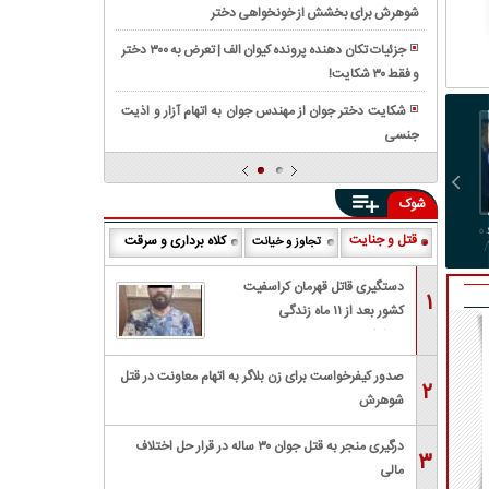
کلینیک
فاش
را
شوهرش برای بخشش از خونخواهی دختر
برخورد
و
سینا
شد
لرزاند
سمند
یک
اطهر
جزئیات تکان دهنده پرونده کیوان الف | تعرض به ۳۰۰ دختر
با
زن
مشخص
و فقط ۳۰ شکایت!
انفجار
یک
در
شد/
مخزن
دستگاه
شکایت دختر جوان از مهندس جوان به اتهام آزار و اذیت
ییلاق
دستور
گاز
اتوبوس
جنسی
زمین‌لرزه
تالش
بازداشت
در
در
۵.۱
۴
منطقه
چهارمحال
ریشتری
نفر
پارچین/
شوک
و
'قطور'
صادر
حادثه
بختیاری/
ه
بردلی کوپر و جیجی حدید با
دیومانده، گران‌ترین خرید
آذربایجان
موشک‌های پیونگ‌یانگ 
قتل و جنایت
شد
کلاه برداری و سرقت
تلفاتی
تجاوز و خیانت
/
حلقه‌ مشابه در انگشت؛
تاریخ رئال!
مرکز معادله جنگ اوکرای
۵
غربی
ازدواج مخفیانه بعد از ۳
جانی
کشته
را
سال نامزدی
دستگیری قاتل قهرمان کراسفیت
نداشت
۱
و
لرزاند
کشور بعد از ۱۱ ماه زندگی
۲۴
مخفیانه
مصدوم
صدور کیفرخواست برای زن بلاگر به اتهام معاونت در قتل
۲
شوهرش
درگیری منجر به قتل جوان ۳۰ ساله در قرار حل اختلاف
۳
مالی