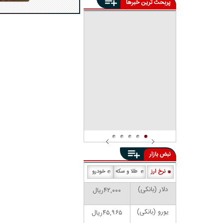
پربحث ترین خبرها
فوت ۱۴ نفر در تصادف با
سوخت‌برها در جاده رمشک -
صولان
جزئیاتی جدید از ماجرای
خودسوزی جوان اهوازی | پدر
احمد بالدی: ۲۰ سال معیشت ما
مرگ مشکوک سه کودک در
از این مغازه بود
تهران؛ استفاده غیرمجاز یک
شرکت سم‌پاشی از یک ماده
خطرناک علت مرگ است!
نبض بازار
نرخ ارز
طلا و سکه
خودرو
دلار (بانکی)
۴۲,۰۰۰ریال
یورو (بانکی)
۴۵,۹۶۵ریال