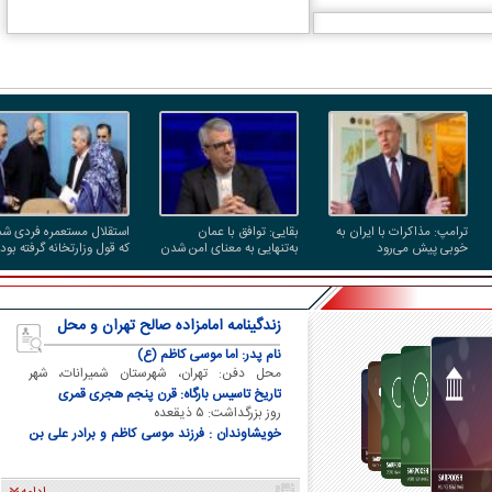
ترامپ: مذاکرات با ایران به
بقایی: توافق با عمان
استقلال مستعمره فردی شد
خوبی پیش می‌رود
به‌تنهایی به معنای امن شدن
که قول وزارتخانه گرفته بود
تنگه هرمز برای کشتی‌های
رئیس‌جمهور یک بدهی
عبوری نیست
انتخاباتی داشت، باشگاه را
به او داد!
زندگینامه امامزاده صالح تهران و محل
دفن ایشان
نام پدر: اما موسی کاظم (ع)
محل دفن: تهران، شهرستان شمیرانات، شهر
تجریش
تاریخ تاسیس بارگاه: قرن پنجم هجری قمری
روز بزرگداشت: ۵ ذیقعده
خویشاوندان : فرزند موسی کاظم و برادر علی بن
موسی الرضا و برادر فاطمه معصومه