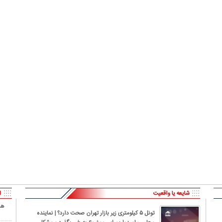
کارتون | واکنش پزشکیان به تمجید جعفر قائم
کاریکاتور/ همنشینی شهرام دبیر
پناه؛ «جعفر ول کن!»
پنگوئن‌های قطب جنوب
شایعه یا واقعیت
ا
هش
تونل ۵ کیلومتری زیر بازار تهران صحت دارد؟ | نماینده