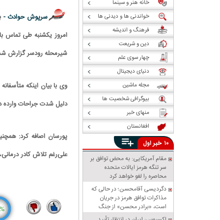
خانه هنر و سینما
خواندنی ها و دیدنی ها
سرپوش حوادث -
فرهنگ و اندیشه
دین و شریعت
شیرمحله رودسر گزارش شد ک
چهار سوی علم
دنیای دیجیتال
مجله ماشین
بیوگرافی شخصیت ها
دلیل شدت جراحات وارده د
منهای خبر
افغانستان
خبر
۱۰
اول
علی‌رغم تلاش کادر درمانی
مقام آمریکایی: به محض توافق بر
سر تنگه هرمز ایالات متحده
محاصره را لغو خواهد کرد
دگردیسی آقامحسن؛ در حالی که
مذاکرات توافق هرمز در جریان
است، «برادر محسن» از جنگ
%
سخن می‌گوید
اکسیوس: ایران در انتظار تأیید