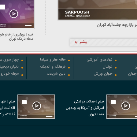
بازارچه جنت‌آباد تهران
فیلم | زورگیری از خانم بارد
محله نارمک تهران
بیشتر
نهادهای آموزشی
خانه هنر و سینما
چهار سوی عل
ی
فوتبال
فرهنگ و اندیشه
دنیای دیجیت
 جهان
جهان ورزش
دین شریعت
مجله خودرو
فیلم | حملات موشکی
فیلم | اظها
اسرائیل و آمریکا به چندین
نقطه تهران
نفر در اعتر