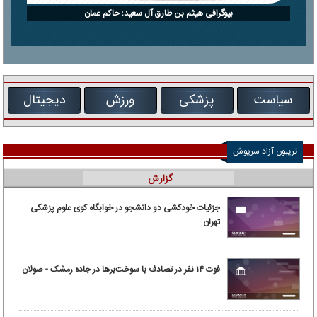
بیوگرافی هیثم بن طارق آل سعید؛ حاکم عمان
سیاست
پزشکی
ورزش
دیجیتال
تریبون آزاد سرپوش
گزارش
جزئیات خودکشی دو دانشجو در خوابگاه کوی علوم پزشکی
تهران
فوت ۱۴ نفر در تصادف با سوخت‌برها در جاده رمشک - صولان