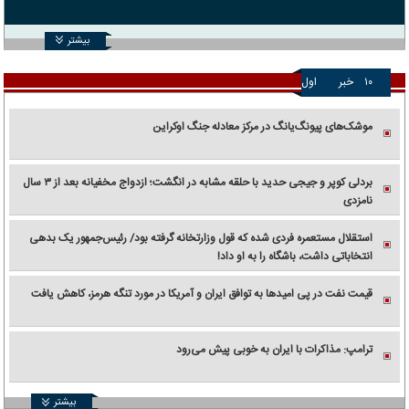
بیشتر
۱۰
خبر
اول
موشک‌های پیونگ‌یانگ در مرکز معادله جنگ اوکراین
بردلی کوپر و جیجی حدید با حلقه‌ مشابه در انگشت؛ ازدواج مخفیانه بعد از ۳ سال
نامزدی
استقلال مستعمره فردی شده که قول وزارتخانه گرفته بود/ رئیس‌جمهور یک بدهی
انتخاباتی داشت، باشگاه را به او داد!
قیمت نفت در پی امیدها به توافق ایران و آمریکا در مورد تنگه هرمز، کاهش یافت
ترامپ: مذاکرات با ایران به خوبی پیش می‌رود
بیشتر