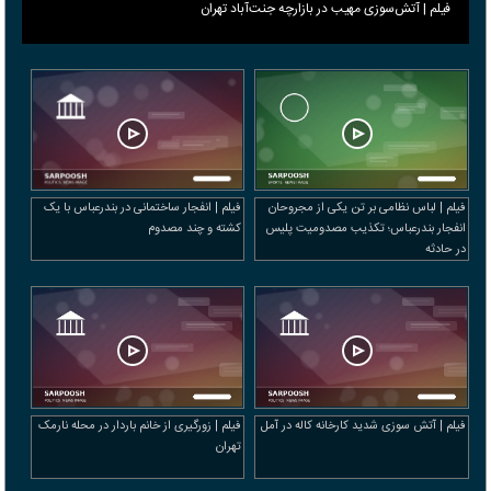
فیلم | آتش‌سوزی مهیب در بازارچه جنت‌آباد تهران
فیلم | لباس نظامی بر تن یکی از مجروحان
فیلم | انفجار ساختمانی در بندرعباس با یک
انفجار بندرعباس؛ تکذیب مصدومیت پلیس
کشته و چند مصدوم
در حادثه
فیلم | آتش سوزی شدید کارخانه کاله در آمل
فیلم | زورگیری از خانم باردار در محله نارمک
تهران