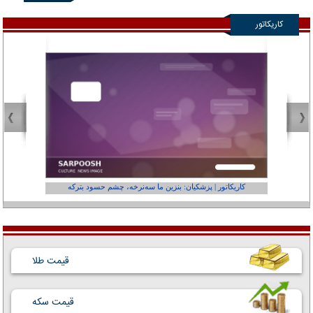
کاریکاتور
کاریکاتور | پزشکیان: بنزین ما سه‌نرخه، چشم حسود بترکه
کارتون | وا
قیمت طلا
قیمت سکه