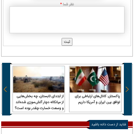
نظر شما
*
پاکستان: کانال‌های ارتباطی برای
از ابتدای تابستان، چه بخش‌هایی
توافق بین ایران و آمریکا داریم
از میانکاله دچار آتش‌سوزی شده‌اند
بورس؛
و وسعت خسارت چقدر بوده است؟
در آغا
شاید از دست داده باشید