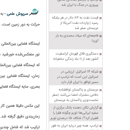
پیروزی در جنگ با ایران شد
سرپوش علمی -
به 
قیمت نفت به ۸۳ دلار در هر بشکه
رسید | واردات نفت آمریکا از
حرکت به دور زمین است، مع
عربستان صفر شد
فاجعه‌ای که میلاد محمدی به بار
آورد!
ایستگاه فضایی بین‌الملل
دستگیری قاتل قهرمان کراسفیت
نور منعکس‌شده خورشید می‌
کشور بعد از ۱۱ ماه زندگی مخفیانه
که ایستگاه فضایی بین‌الم
شبکه ۱۴ اسرائیل: ارزیابی در
زمان، ایستگاه فضایی بین‌
اسرائیل این است که ترامپ در
مسیر توافق با ایران قرار دارد
بصری، سایه ایستگاه فضایی 
عربستان و پاکستان توافقنامه
دفاعی مشترک امضا می‌کنند /سفر
نخست‌وزیر پاکستان به عربستان
این عکس دقیقا همین کار ر
گزارش تکان‌ دهنده بانک مرکزی از
سفره ایرانی‌ها؛ تورم چگونه فقرا را
زمان‌بندی دقیق گرفته شد.
فقیرتر کرد؟/ شکاف ۱۵ درصدی تورم
میان فقیر و غنی
ترامپ: همه چیز درباره ایران به طور
ترکیب شد که شامل چندین ز