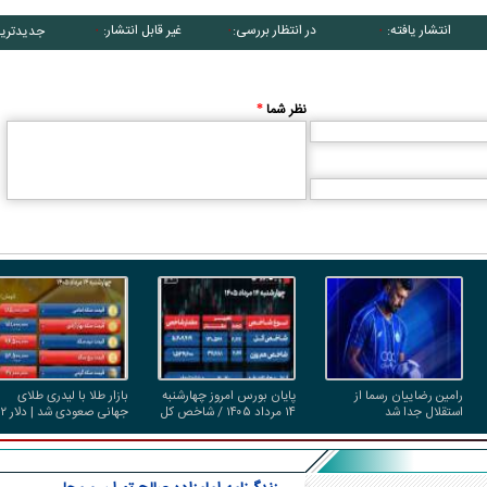
انتشار یافته:
در انتظار بررسی:
غیر قابل انتشار:
جدیدتری
۰
۰
۰
نظر شما
*
کارتون | واکنش پزشکیان به تمجید جعفر قائم
کاریکاتور/ همنشینی شهرام دبیر
پناه؛ «جعفر ول کن!»
پنگوئن‌های قطب جنوب
رامین رضاییان رسما از
پایان بورس امروز چهارشنبه
بازار طلا با لیدری طلای
استقلال جدا شد
۱۴ مرداد ۱۴۰۵ / شاخص کل
جهانی صعودی شد | دلار ۲
سقف زد؛ ۶.۲ همت پول
هزار تومان ارزان شد
حقیقی وارد بازار