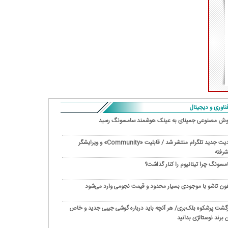
ناوری و دیجیتال
ش مصنوعی جمینای به عینک هوشمند سامسونگ رسید
آپدیت جدید تلگرام منتشر شد / قابلیت «Community» و ویرایشگر
شرفته
مسونگ چرا تیتانیوم را کنار گذاشت؟
فون تاشو با موجودی بسیار محدود و قیمت نجومی وارد می‌شود
زگشت پرشکوه بلک‌بری/ هر آنچه باید درباره گوشی جیبی جدید و خاص
ن برند نوستالژی بدانید