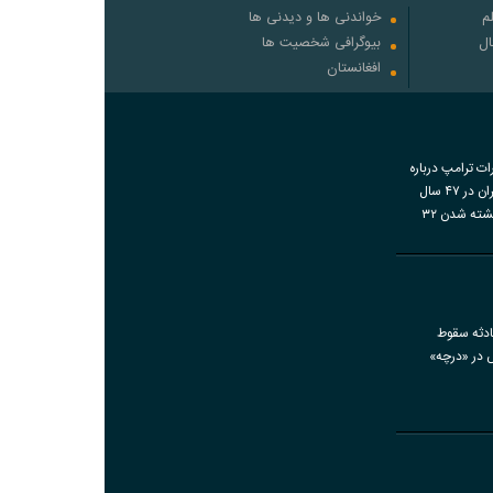
م
خواندنی ها و دیدنی ها
ال
بیوگرافی شخصیت ها
افغانستان
رات ترامپ درباره
اقدامات ایران در ۴۷ سال
گذشته و کشته شدن ۳۲
اضات دی‌ماه
ادثه سقوط
ش در «درچه»