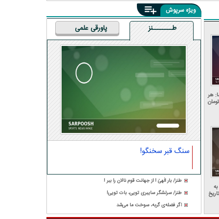
ویژه سرپوش
طــــــــنز
پاورقی علمی
: هر
یلیون تومان
سنگ قبر سخنگو!
طنز/ بار الٰهیٰ ! از جهانت قوم نالان را ببر !
به
طنز/ سرلشگر سایبری تویی، بات تویی!
اریخ
اگر فضله‌ی گربه، سوخت ما می‌شد