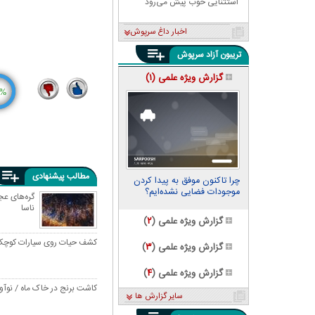
استثنایی خوب پیش می‌رود
اخبار داغ سرپوش
تریبون آزاد سرپوش
گزارش ویژه علمی (
۱
)
%
4
19
مطالب پیشنهادی
چرا تاکنون موفق به پیدا کردن
موجودات فضایی نشده‌ایم؟
گره‌های عج
ناسا
گزارش ویژه علمی (
۲
)
کشف حیات روی سیارات کوچک‌ت
گزارش ویژه علمی (
۳
)
گزارش ویژه علمی (
۴
)
کاشت برنج در خاک ماه / نوآو
سایر گزارش ها