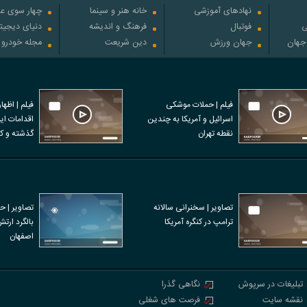
نهادهای آموزشی
خانه هنر و سینما
چهار سوی عل
ی
فوتبال
فرهنگ و اندیشه
دنیای دیجیت
 جهان
جهان ورزش
دین شریعت
مجله خودرو
فیلم | حملات موشکی
فیلم | اظها
اسرائیل و آمریکا به چندین
نقطه تهران
نفر در اعتر
تصاویر | سخنرانی سالانه
تصاویر | ح
ترامپ در کنگره آمریکا
بالگرد ارت
اصفهان
تبلیغات در سرپوش
نگاهی گذرا
نقشه سایت
فرصت های شغلی