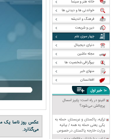
خانه هنر و سینما
خواندنی ها و دیدنی ها
فرهنگ و اندیشه
دین و شریعت
چهار سوی علم
دنیای دیجیتال
مجله ماشین
بیوگرافی شخصیت ها
منهای خبر
افغانستان
خبر
۱۰
اول
النینو در راه است؛ پاییز امسال
پرچالش می‌شود؟
ترکیه، پاکستان و عربستان: حمله به
عکس روز ناسا یک مجمو
یکی یعنی حمله به همه / بیانیه
می‌گذارد.
وزارت خارجه پاکستان در خصوص
پیمان دفاعی مشترک مکه
ترامپ با بازنشر مقاله‌ای مدعی