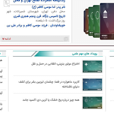
زندگینامه امامزاده صالح تهران و محل
دفن ایشان
نام پدر: اما موسی کاظم (ع)
محل دفن: تهران، شهرستان شمیرانات، شهر
تجریش
تاریخ تاسیس بارگاه: قرن پنجم هجری قمری
روز بزرگداشت: ۵ ذیقعده
خویشاوندان : فرزند موسی کاظم و برادر علی بن
موسی الرضا و برادر فاطمه معصومه
ادامه
رویداد های مهم علمی
ف
هو
اختراع موتور بنزینی؛ انقلابی در حمل و نقل
پی
کاربرد ماهواره در فضا: چشمان تیزبین بشر برای کشف
سا
دنیای ناشناخته
آی
همه چیز درباره یخ خشک یا کربن دی اکسید جامد
با
ای