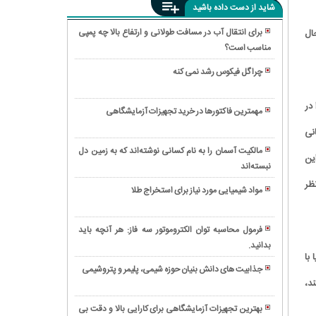
شاید از دست داده باشید
برای انتقال آب در مسافت طولانی و ارتفاع بالا چه پمپی
ال
مناسب است؟
اختراع
موتور
چرا گل فیکوس رشد نمی کنه
بنزینی؛
کنتاکتور؛
انقلابی
قلب
در
در
مهمترین فاکتورها در خرید تجهیزات آزمایشگاهی
تپنده
حمل
دنیای
نی
مدارهای
و
رنگارنگ
فرمان
مالکیت آسمان را به نام کسانی نوشته‌اند که به زمین دل
نقل
ین
بلبل‌ها؛
نبسته‌اند
کاربرد
آشنایی
ماهواره
ظر
با
مواد شیمیایی مورد نیاز برای استخراج طلا
در
انواع
همه
فضا:
بلبل
چیز
چشمان
فرمول محاسبه توان الکتروموتور سه فاز: هر آنچه باید
در
درباره
تیزبین
بدانید.
نحوه
سراسر
گواهینامه
با
بشر
کاشت
جهان
ایزو
جذابیت های دانش بنیان حوزه شیمی، پلیمر و پتروشیمی
برای
درخت
د،
و
نظریه
کشف
زیتون
نحوه
ریاضی
دنیای
با
بهترین تجهیزات آزمایشگاهی برای کارایی بالا و دقت بی
دریافت