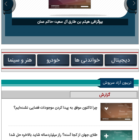
بیوگرافی هیثم بن طارق آل سعید؛ حاکم عمان
دیجیتال
خواندنی ها
خودرو
هنر و سینما
تریبون آزاد سرپوش
گزارش
چرا تاکنون موفق به پیدا کردن موجودات فضایی نشده‌ایم؟
طلای جهان از کجا آمده؟ راز میلیاردساله شاید بالاخره حل شد!